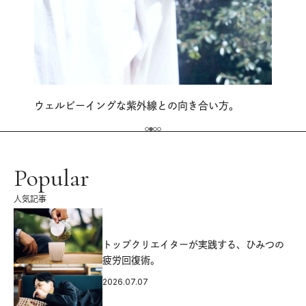
ウェルビーイングな紫外線との向き合い方。
Popular
人気記事
源
トップクリエイターが実践する、ひみつの
疲労回復術。
2026.07.07