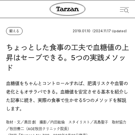
2019.01.10
2024.11.17
鍛える
（
Updated）
ちょっとした食事の工夫で血糖値の上
昇はセーブできる。5つの実践メソッ
ド
血糖値をちゃんとコントロールすれば、肥満リスクや血管の
老化ともオサラバできる。血糖値を安定させる基本を紹介し
た記事に続き、実際の食事で生かせる5つのメソッドを解説
します。
取材・文／黒田 創 撮影／内田紘倫 スタイリスト／高島聖子 取材協力
／牧田善二（AGE牧田クリニック院長）