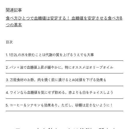
関連記事
食べ方ひとつで血糖値は安定する！ 血糖値を安定させる食べ方8
つの基本
目次
1. 1日2Lの水を飲むことは代謝の質を上げるうえでも大事
2. パン＋油で血糖値上昇が緩やかに。特にオススメはオリーブオイル
3. 万能食材のお酢。肉を焼く前に漬けるとAGE値を下げる効果も
4. ワインなら血糖値を気にせず飲める。赤よりも白をチョイスしよう
5. コーヒー＆シナモンも効果あり。ただし、砂糖は足さないように！