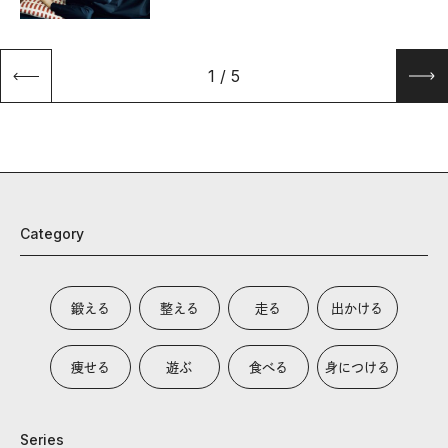
1
/
5
Category
鍛える
整える
走る
出かける
痩せる
遊ぶ
食べる
身につける
Series