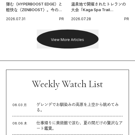
弾む〈HYPERBOOST EDGE〉と
温泉地で開催されたトレランの
軽快な〈ZENBOOST〉。今の時
大会「Kaga Spa Trail
代に寄り添うアディダスが打ち
Endurance 100 by UTMB」。本
2026.07.31
PR
2026.07.28
PR
出した新機軸。
戦を夢見るランナーたちの奮闘
を追った。
View More Articles
Weekly Watch List
ゲレンデでお馴染みの高原を上空から眺めてみ
08.03 月
る。
仕事帰りに美術館で涼む、夏の間だけの贅沢なア
08.06 木
ート鑑賞。