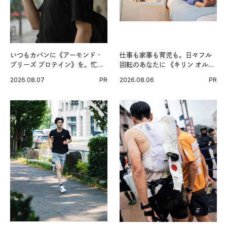
いつもカバンに《アーモンド・
仕事も家事も育児も。日々フル
ブリーズ プロテイン》を。忙し
回転のあなたに 《キリン オルニ
い毎日の簡単コンディショニン
チンPRO》という新習慣。
2026.08.07
PR
2026.08.06
PR
グ習慣。