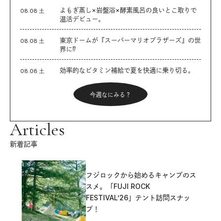
よもぎ蒸し×岩盤浴×酵素風呂の良いとこ取りで
08.08 土
温活デビュー。
東京ドームが『スーパーマリオブラザーズ』の世
08.08 土
界に⁉︎
効率的なビタミン補給で夏を快適に乗り切る。
08.08 土
今週なにみる？
Articles
新着記事
フジロックから始めるキャンプのス
スメ。「FUJI ROCK
FESTIVAL’26」テント訪問スナッ
プ！