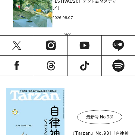
FESTIVAL’26」テント訪問スナッ
プ！
2026.08.07
最新号 No.931
『Tarzan』No.931「自律神