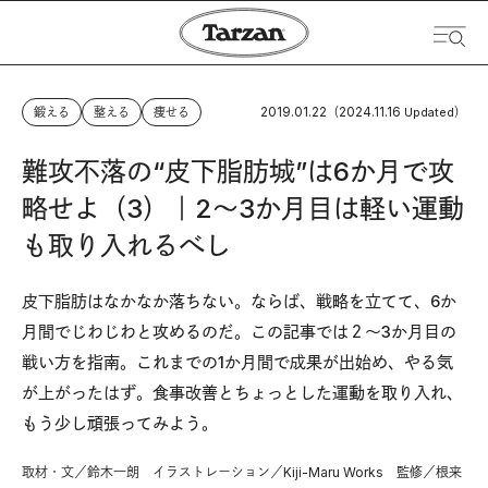
2019.01.22
2024.11.16
鍛える
整える
痩せる
（
Updated）
難攻不落の“皮下脂肪城”は6か月で攻
略せよ（3）｜2〜3か月目は軽い運動
も取り入れるべし
皮下脂肪はなかなか落ちない。ならば、戦略を立てて、6か
月間でじわじわと攻めるのだ。この記事では２〜3か月目の
戦い方を指南。これまでの1か月間で成果が出始め、やる気
が上がったはず。食事改善とちょっとした運動を取り入れ、
もう少し頑張ってみよう。
取材・文／鈴木一朗 イラストレーション／Kiji-Maru Works 監修／根来