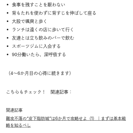
食事を残すことを厭わない
背もたれを使わずに背すじを伸ばして座る
大股で颯爽と歩く
ランチは遠くの店に歩いて行く
友達とは立ち飲みのバーで飲む
スポーツジムに入会する
90分働いたら、深呼吸する
（4〜6か月目の心得に続きます）
こちらもチェック！ 関連記事：
関連記事
難攻不落の“皮下脂肪城”は6か月で攻略せよ（1）｜まずは基本戦
略を知るべし