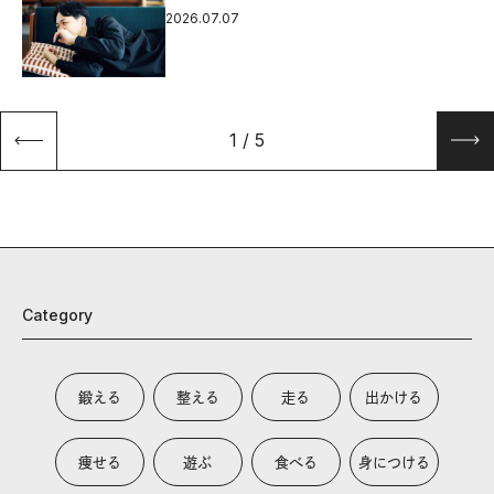
2026.07.07
1
/
5
Category
鍛える
整える
走る
出かける
痩せる
遊ぶ
食べる
身につける