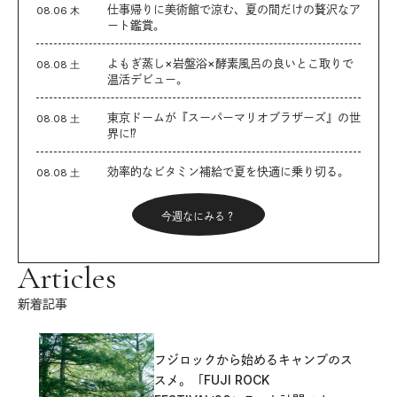
仕事帰りに美術館で涼む、夏の間だけの贅沢なア
08.06 木
ート鑑賞。
よもぎ蒸し×岩盤浴×酵素風呂の良いとこ取りで
08.08 土
温活デビュー。
東京ドームが『スーパーマリオブラザーズ』の世
08.08 土
界に⁉︎
効率的なビタミン補給で夏を快適に乗り切る。
08.08 土
今週なにみる？
Articles
新着記事
フジロックから始めるキャンプのス
スメ。「FUJI ROCK