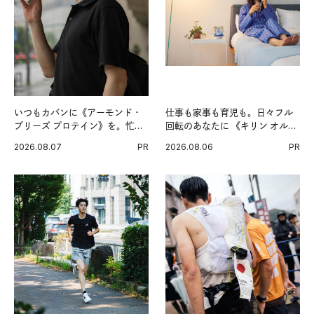
いつもカバンに《アーモンド・
仕事も家事も育児も。日々フル
ブリーズ プロテイン》を。忙し
回転のあなたに 《キリン オルニ
い毎日の簡単コンディショニン
チンPRO》という新習慣。
2026.08.07
PR
2026.08.06
PR
グ習慣。