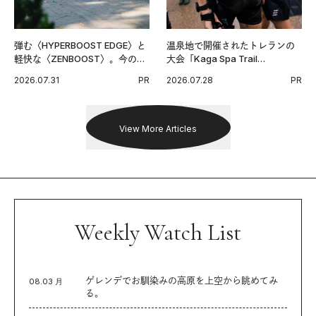
弾む〈HYPERBOOST EDGE〉と
温泉地で開催されたトレランの
軽快な〈ZENBOOST〉。今の時
大会「Kaga Spa Trail
代に寄り添うアディダスが打ち
Endurance 100 by UTMB」。本
2026.07.31
PR
2026.07.28
PR
出した新機軸。
戦を夢見るランナーたちの奮闘
を追った。
View More Articles
Weekly Watch List
ゲレンデでお馴染みの高原を上空から眺めてみ
08.03 月
る。