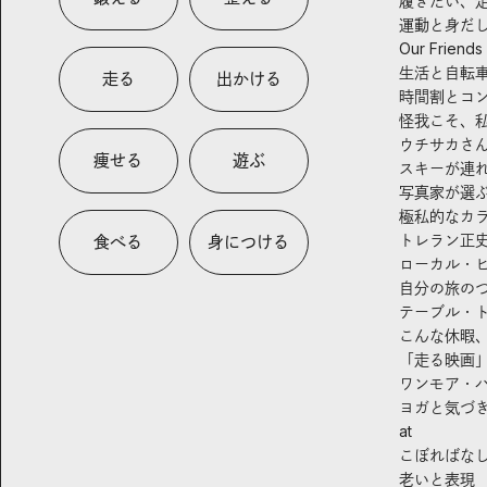
履きたい、
運動と身だ
Our Friends
生活と自転
走る
出かける
時間割とコ
怪我こそ、
ウチサカさ
痩せる
遊ぶ
スキーが連
写真家が選
極私的なカ
トレラン正
食べる
身につける
ローカル・
自分の旅の
テーブル・
こんな休暇
「走る映画
ワンモア・
ヨガと気づ
at
こぼればな
老いと表現