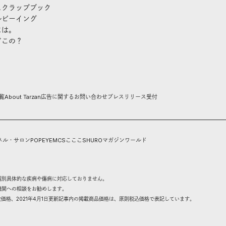
スクラップブック
ルビーイング
には。
どこの？
覧
About Tarzan
広告に関するお問い合わせ
プレスリリース受付
ネル・サロン
POPEYE
MCS
こここ
SHURO
マガジンワールド
個別具体的な疾病や傷病に対応しておりません。
機関への相談をお勧めします。
抜価格、2021年4月1日更新記事内の掲載商品価格は、原則税込価格で表記しています。