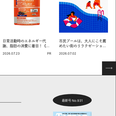
日常活動時のエネルギー代
市民プールは、大人にこそ薦
謝、脂肪の消費に着目！《メ
めたい街のリラクゼーション
タプラス ウエスト》で始める
スポットだ。
2026.07.23
PR
2026.07.02
体メンテ習慣。
最新号 No.931