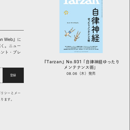
an Web』に
届く。ニュー
ベント・プレ
『Tarzan』No.931「自律神経ゆったり
メンテナンス術」
08.06（木）
発売
登録
ポリシーとメー
なります。