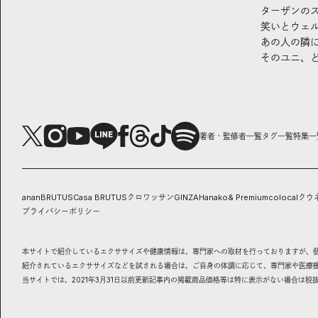
ターザンの
笑いとウェ
あの人の隣
そのユニ、
著者・監修者一覧
タグ一覧
特集一
anan
BRUTUS
Casa BRUTUS
クロワッサン
GINZA
Hanako
& Premium
colocal
クウ
プライバシーポリシー
本サイトで紹介しているエクササイズや健康情報は、専門家への取材を行っておりますが、
紹介されているエクササイズなどを試される場合は、ご自身の体調に応じて、専門家や医療
当サイトでは、2021年3月31日以前更新記事内の掲載商品価格等は特に表示がない場合は税