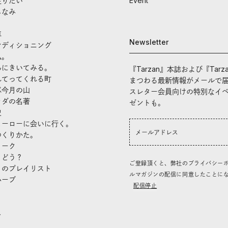
走りたい
Event
しなみ
車
Newsletter
ンディショニング
私。
んにきいてみる。
『Tarzan』本誌および『Tarz
れてってくれる町
まつわる最新情報がメールで
ぶ今月の山
スレター会員向けの特別なイ
ラダの名著
ゼントも。
史
ヒーローに会いに行く。
つくりかた。
トーク
、どう？
ご登録頂くと、弊社のプライバシー
」のプレイリスト
ルマガジンの配信に同意したことに
ハーブ
配信停止
き
し