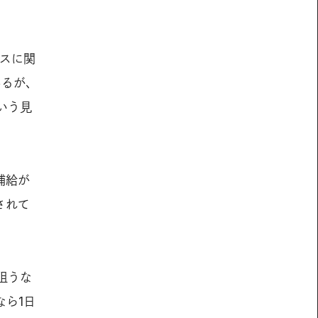
ンスに関
あるが、
いう見
補給が
されて
狙うな
なら1日