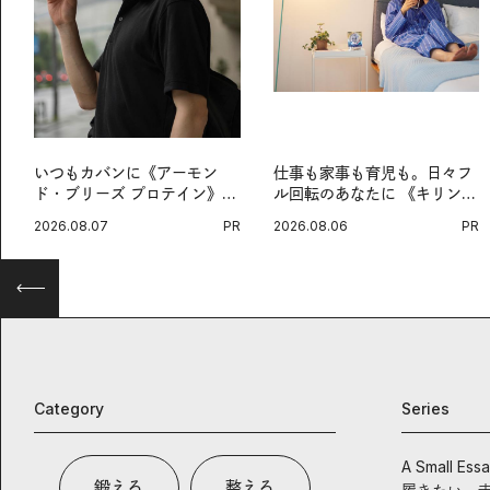
いつもカバンに《アーモン
仕事も家事も育児も。日々フ
ド・ブリーズ プロテイン》
ル回転のあなたに 《キリン
を。忙しい毎日の簡単コンデ
オルニチンPRO》という新習
2026.08.07
PR
2026.08.06
PR
ィショニング習慣。
慣。
Category
Series
A Small Ess
鍛える
整える