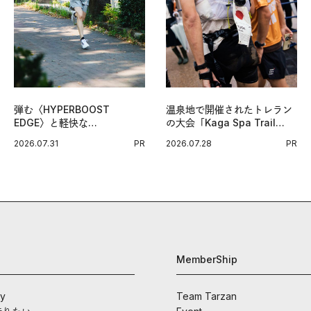
弾む〈HYPERBOOST
温泉地で開催されたトレラン
EDGE〉と軽快な
の大会「Kaga Spa Trail
〈ZENBOOST〉。今の時代
Endurance 100 by
2026.07.31
PR
2026.07.28
PR
に寄り添うアディダスが打ち
UTMB」。本戦を夢見るラン
出した新機軸。
ナーたちの奮闘を追った。
MemberShip
ay
Team Tarzan