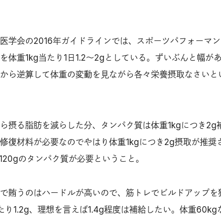
医学会の2016年ガイドラインでは、スポーツパフォーマ
体重1kg当たり1日1.2〜2gとしている。ずいぶんと幅が
から逆算して体重の変動を見ながら各々栄養摂取なさいと
ら摂る脂肪を減らした分、タンパク質は体重1kgにつき2g
修復材料が必要なのでやはり体重1kgにつき2g摂取が推奨
日120gのタンパク質が必要ということ。
で賄うのはハードルが高いので、筋トレでビルドアップを
り1.2g、理想を言えば1.4g程度は補給したい。体重60kg