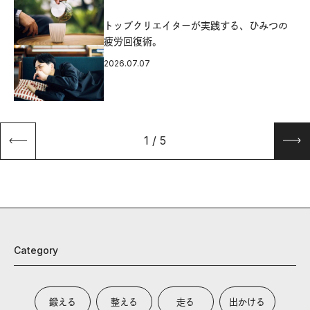
源
トップクリエイターが実践する、ひみつの
疲労回復術。
2026.07.07
1
/
5
Category
鍛える
整える
走る
出かける