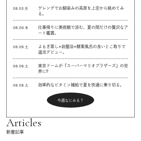
ゲレンデでお馴染みの高原を上空から眺めてみ
08.03 月
る。
仕事帰りに美術館で涼む、夏の間だけの贅沢なア
08.06 木
ート鑑賞。
よもぎ蒸し×岩盤浴×酵素風呂の良いとこ取りで
08.08 土
温活デビュー。
東京ドームが『スーパーマリオブラザーズ』の世
08.08 土
界に⁉︎
効率的なビタミン補給で夏を快適に乗り切る。
08.08 土
今週なにみる？
Articles
新着記事