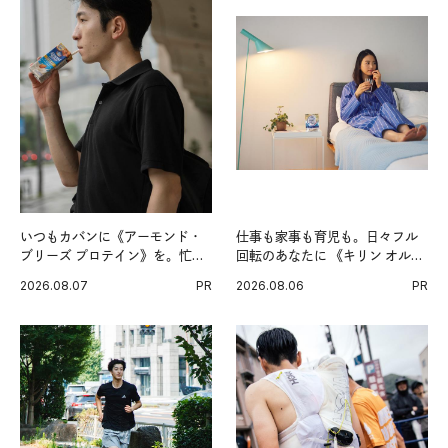
いつもカバンに《アーモンド・
仕事も家事も育児も。日々フル
ブリーズ プロテイン》を。忙し
回転のあなたに 《キリン オルニ
い毎日の簡単コンディショニン
チンPRO》という新習慣。
2026.08.07
PR
2026.08.06
PR
グ習慣。