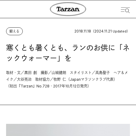
2018.11.18
2024.11.21
鍛える
（
Updated）
寒くとも暑くとも、ランのお供に「ネ
ックウォーマー」を
取材・文／黒田 創 撮影／山城健朗 スタイリスト／高島聖子 ヘア＆メ
イク／大谷亮治 取材協力／牧野 仁（Japanマラソンクラブ代表）
（初出『Tarzan』No.728・2017年10月12日発売）