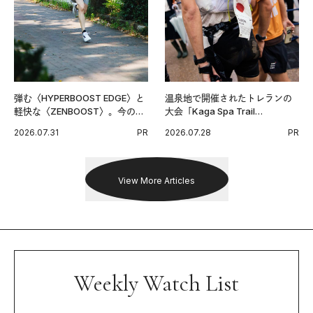
弾む〈HYPERBOOST EDGE〉と
温泉地で開催されたトレランの
軽快な〈ZENBOOST〉。今の時
大会「Kaga Spa Trail
代に寄り添うアディダスが打ち
Endurance 100 by UTMB」。本
2026.07.31
PR
2026.07.28
PR
出した新機軸。
戦を夢見るランナーたちの奮闘
を追った。
View More Articles
Weekly Watch List