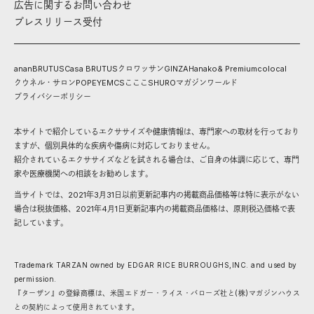
広告に関するお問い合わせ
プレスリリース受付
anan
BRUTUS
Casa BRUTUS
クロワッサン
GINZA
Hanako
& Premium
colocal
クウネル・サロン
POPEYE
MCS
こここ
SHURO
マガジンワールド
プライバシーポリシー
本サイトで紹介しているエクササイズや健康情報は、専門家への取材を行っており
ますが、個別具体的な疾病や傷病に対応しておりません。
紹介されているエクササイズなどを試される場合は、ご自身の体調に応じて、専門
家や医療機関への相談をお勧めします。
当サイトでは、2021年3月31日以前更新記事内の掲載商品価格等は特に表示がない
場合は税抜価格、2021年4月1日更新記事内の掲載商品価格は、原則税込価格で表
記しています。
Trademark TARZAN owned by EDGAR RICE BURROUGHS,INC. and used by
permission.
『ターザン』の登録商標は、米国エドガー・ライス・バローズ社と(株)マガジンハウス
との契約によって使用されています。