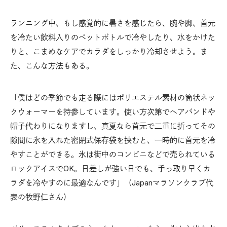
ランニング中、もし感覚的に暑さを感じたら、腕や脚、首元
を冷たい飲料入りのペットボトルで冷やしたり、水をかけた
りと、こまめなケアでカラダをしっかり冷却させよう。ま
た、こんな方法もある。
「僕はどの季節でも走る際にはポリエステル素材の筒状ネッ
クウォーマーを持参しています。使い方次第でヘアバンドや
帽子代わりになりますし、真夏なら首元で二重に折ってその
隙間に氷を入れた密閉式保存袋を挟むと、一時的に首元を冷
やすことができる。氷は街中のコンビニなどで売られている
ロックアイスでOK。日差しが強い日でも、手っ取り早くカ
ラダを冷やすのに最適なんです」（Japanマラソンクラブ代
表の牧野仁さん）