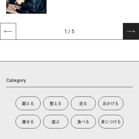
1
/
5
Category
鍛える
整える
走る
出かける
痩せる
遊ぶ
食べる
身につける