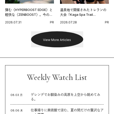
弾む〈HYPERBOOST EDGE〉と
温泉地で開催されたトレランの
軽快な〈ZENBOOST〉。今の時
大会「Kaga Spa Trail
代に寄り添うアディダスが打ち
Endurance 100 by UTMB」。本
2026.07.31
PR
2026.07.28
PR
出した新機軸。
戦を夢見るランナーたちの奮闘
を追った。
View More Articles
Weekly Watch List
ゲレンデでお馴染みの高原を上空から眺めてみ
08.03 月
る。
仕事帰りに美術館で涼む、夏の間だけの贅沢なア
08.06 木