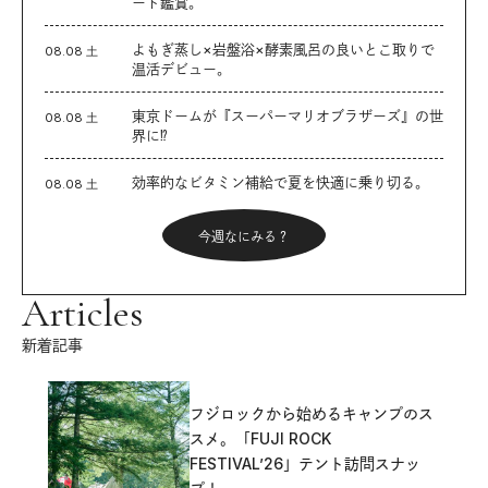
ート鑑賞。
よもぎ蒸し×岩盤浴×酵素風呂の良いとこ取りで
08.08 土
温活デビュー。
東京ドームが『スーパーマリオブラザーズ』の世
08.08 土
界に⁉︎
効率的なビタミン補給で夏を快適に乗り切る。
08.08 土
今週なにみる？
Articles
新着記事
フジロックから始めるキャンプのス
スメ。「FUJI ROCK
FESTIVAL’26」テント訪問スナッ