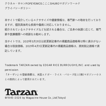
クウネル・サロン
POPEYE
MCS
こここ
SHURO
マガジンワールド
プライバシーポリシー
本サイトで紹介しているエクササイズや健康情報は、専門家への取材を行っており
ますが、個別具体的な疾病や傷病に対応しておりません。
紹介されているエクササイズなどを試される場合は、ご自身の体調に応じて、専門
家や医療機関への相談をお勧めします。
当サイトでは、2021年3月31日以前更新記事内の掲載商品価格等は特に表示がない
場合は税抜価格、2021年4月1日更新記事内の掲載商品価格は、原則税込価格で表
記しています。
Trademark TARZAN owned by EDGAR RICE BURROUGHS,INC. and used by
permission.
『ターザン』の登録商標は、米国エドガー・ライス・バローズ社と(株)マガジンハウス
との契約によって使用されています。
©1945-
2026
by Magazine House Co.,Ltd(Tokyo)