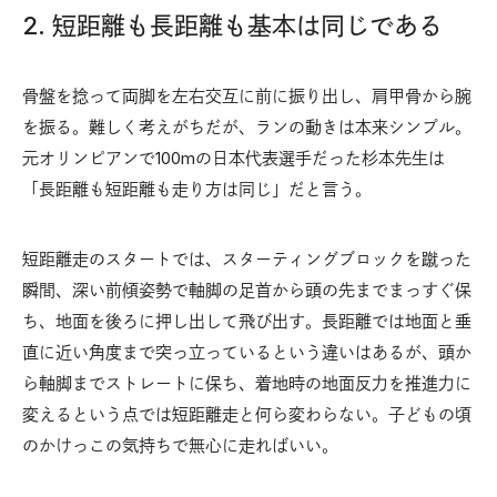
2. 短距離も長距離も基本は同じである
骨盤を捻って両脚を左右交互に前に振り出し、肩甲骨から腕
を振る。難しく考えがちだが、ランの動きは本来シンプル。
元オリンピアンで100mの日本代表選手だった杉本先生は
「長距離も短距離も走り方は同じ」だと言う。
短距離走のスタートでは、スターティングブロックを蹴った
瞬間、深い前傾姿勢で軸脚の足首から頭の先までまっすぐ保
ち、地面を後ろに押し出して飛び出す。長距離では地面と垂
直に近い角度まで突っ立っているという違いはあるが、頭か
ら軸脚までストレートに保ち、着地時の地面反力を推進力に
変えるという点では短距離走と何ら変わらない。子どもの頃
のかけっこの気持ちで無心に走ればいい。