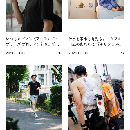
いつもカバンに《アーモンド・
仕事も家事も育児も。日々フル
ブリーズ プロテイン》を。忙し
回転のあなたに 《キリン オルニ
い毎日の簡単コンディショニン
チンPRO》という新習慣。
2026.08.07
PR
2026.08.06
PR
グ習慣。