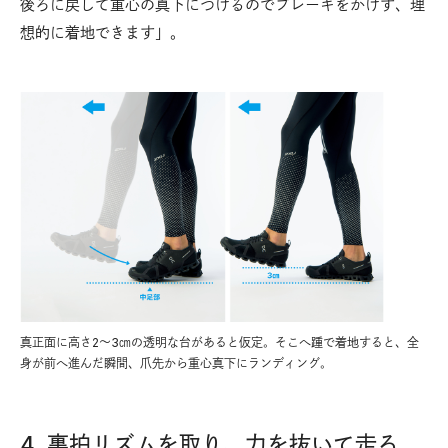
後ろに戻して重心の真下につけるのでブレーキをかけず、理
想的に着地できます」。
真正面に高さ2〜3㎝の透明な台があると仮定。そこへ踵で着地すると、全
身が前へ進んだ瞬間、爪先から重心真下にランディング。
4. 裏拍リズムを取り、力を抜いて走る