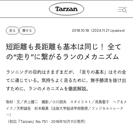
2018.10.18
2024.11.21
走る
痩せる
（
Updated）
短距離も長距離も基本は同じ！ 全て
の“走り”に繋がるランのメカニズム
ランニングの目的はさまざまだが、「走りの基本」はその全
てに通じている。気持ちよく走るために、無手勝流を抜け出
すために、ランのメカニズムを徹底解説。
取材・文／井上健二 撮影／小川朋央 スタイリスト／高島聖子 ヘア＆メ
イク／天野誠吾 杉本龍勇（法政大学経済学部教授／フィジカルトレーナ
ー）
（初出『Tarzan』No.751・2018年10月11日発売）