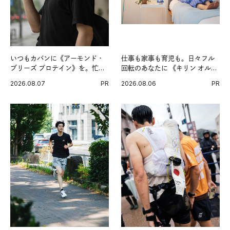
いつもカバンに《アーモンド・
仕事も家事も育児も。日々フル
ブリーズ プロテイン》を。忙し
回転のあなたに 《キリン オルニ
い毎日の簡単コンディショニン
チンPRO》という新習慣。
2026.08.07
PR
2026.08.06
PR
グ習慣。