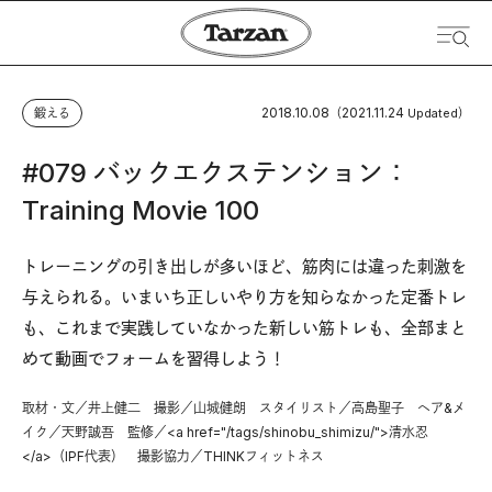
2018.10.08
2021.11.24
鍛える
（
Updated）
#079 バックエクステンション：
Training Movie 100
トレーニングの引き出しが多いほど、筋肉には違った刺激を
与えられる。いまいち正しいやり方を知らなかった定番トレ
も、これまで実践していなかった新しい筋トレも、全部まと
めて動画でフォームを習得しよう！
取材・文／井上健二 撮影／山城健朗 スタイリスト／高島聖子 ヘア&メ
イク／天野誠吾 監修／<a href="/tags/shinobu_shimizu/">清水忍
</a>（IPF代表） 撮影協力／THINKフィットネス