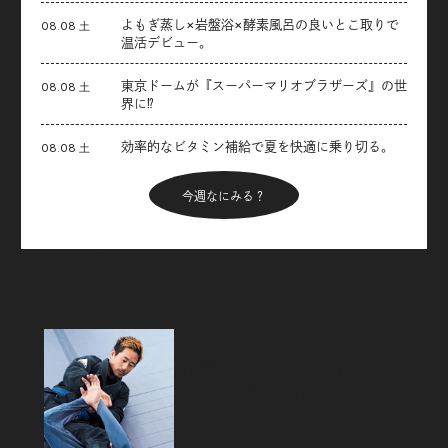
よもぎ蒸し×岩盤浴×酵素風呂の良いとこ取りで
08.08 土
温活デビュー。
東京ドームが『スーパーマリオブラザーズ』の世
08.08 土
界に⁉︎
効率的なビタミン補給で夏を快適に乗り切る。
08.08 土
今週なにみる？
Articles
新着記事
週4柔術、週3ラン。自宅トレは「ス
ポーツを生涯楽しむための土台作
り」。