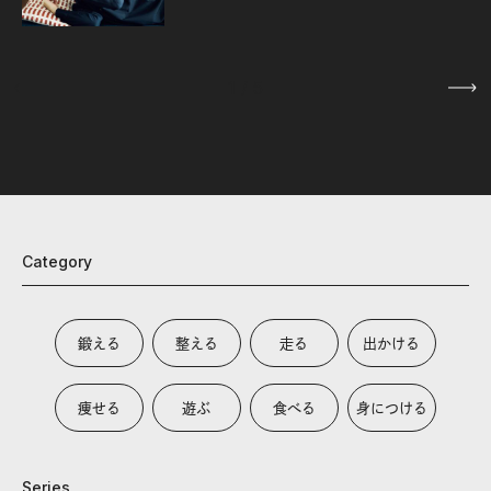
1
/
5
Category
鍛える
整える
走る
出かける
痩せる
遊ぶ
食べる
身につける
Series