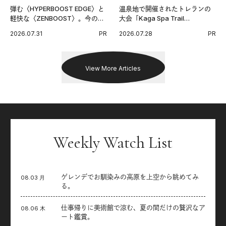
弾む〈HYPERBOOST EDGE〉と
温泉地で開催されたトレランの
軽快な〈ZENBOOST〉。今の時
大会「Kaga Spa Trail
代に寄り添うアディダスが打ち
Endurance 100 by UTMB」。本
2026.07.31
PR
2026.07.28
PR
出した新機軸。
戦を夢見るランナーたちの奮闘
を追った。
View More Articles
Weekly Watch List
ゲレンデでお馴染みの高原を上空から眺めてみ
08.03 月
る。
仕事帰りに美術館で涼む、夏の間だけの贅沢なア
08.06 木
ート鑑賞。