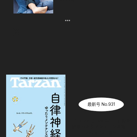
2026.08.06
最新号 No.931
『Tarzan』No.931「自律神
経ゆったりメンテナンス術」
08.06（木）
発売