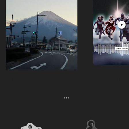
「ワンモア・ハーブ」取材のこぼれば
「走る映画」のプレイリス
なし。
スーパーヒーロー役っ
よ。
Category
カテゴリー