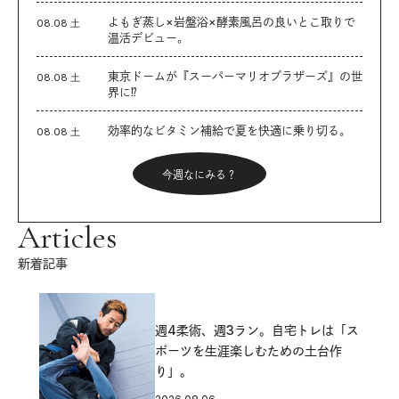
よもぎ蒸し×岩盤浴×酵素風呂の良いとこ取りで
08.08 土
温活デビュー。
東京ドームが『スーパーマリオブラザーズ』の世
08.08 土
界に⁉︎
効率的なビタミン補給で夏を快適に乗り切る。
08.08 土
今週なにみる？
Articles
新着記事
週4柔術、週3ラン。自宅トレは「ス
ポーツを生涯楽しむための土台作
り」。