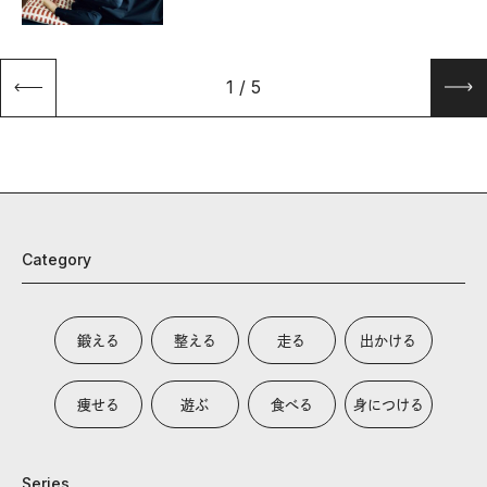
1
/
5
Category
鍛える
整える
走る
出かける
痩せる
遊ぶ
食べる
身につける
Series