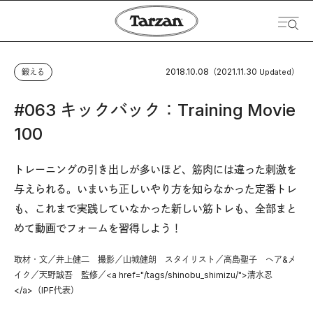
2018.10.08
2021.11.30
鍛える
（
Updated）
#063 キックバック：Training Movie
100
トレーニングの引き出しが多いほど、筋肉には違った刺激を
与えられる。いまいち正しいやり方を知らなかった定番トレ
も、これまで実践していなかった新しい筋トレも、全部まと
めて動画でフォームを習得しよう！
取材・文／井上健二 撮影／山城健朗 スタイリスト／高島聖子 ヘア&メ
イク／天野誠吾 監修／<a href="/tags/shinobu_shimizu/">清水忍
</a>（IPF代表）