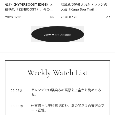
弾む〈HYPERBOOST EDGE〉と
温泉地で開催されたトレランの
軽快な〈ZENBOOST〉。今の時
大会「Kaga Spa Trail
代に寄り添うアディダスが打ち
Endurance 100 by UTMB」。本
2026.07.31
PR
2026.07.28
PR
出した新機軸。
戦を夢見るランナーたちの奮闘
を追った。
View More Articles
Weekly Watch List
ゲレンデでお馴染みの高原を上空から眺めてみ
08.03 月
る。
仕事帰りに美術館で涼む、夏の間だけの贅沢なア
08.06 木
ート鑑賞。