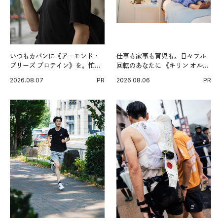
いつもカバンに《アーモンド・
仕事も家事も育児も。日々フル
ブリーズ プロテイン》を。忙し
回転のあなたに 《キリン オルニ
い毎日の簡単コンディショニン
チンPRO》という新習慣。
2026.08.07
PR
2026.08.06
PR
グ習慣。