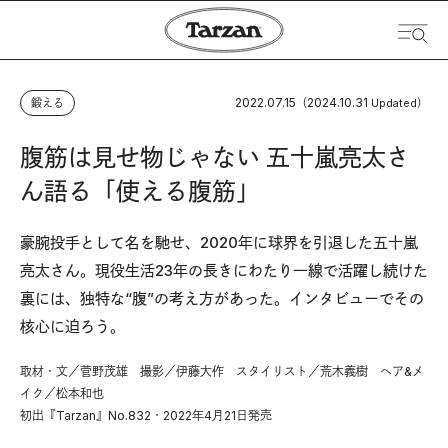
2022.07.15
2024.10.31
鍛える
（
Updated）
腹筋は見せ物じゃない 五十嵐亮太さ
ん語る「使える腹筋」
豪腕投手として名を馳せ、2020年に球界を引退した五十嵐
亮太さん。現役生活23年の長きにわたり一線で活躍し続けた
裏には、独特な“腹”の考え方があった。インタビューでその
核心に迫ろう。
取材・文／菅野茂雄 撮影／伊藤大作 スタイリスト／荒木義樹 ヘア&メ
イク／松本和也
初出『Tarzan』No.832・2022年4月21日発売