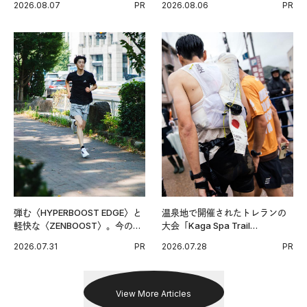
2026.08.07
PR
2026.08.06
PR
グ習慣。
弾む〈HYPERBOOST EDGE〉と
温泉地で開催されたトレランの
軽快な〈ZENBOOST〉。今の時
大会「Kaga Spa Trail
代に寄り添うアディダスが打ち
Endurance 100 by UTMB」。本
2026.07.31
PR
2026.07.28
PR
出した新機軸。
戦を夢見るランナーたちの奮闘
を追った。
View More Articles