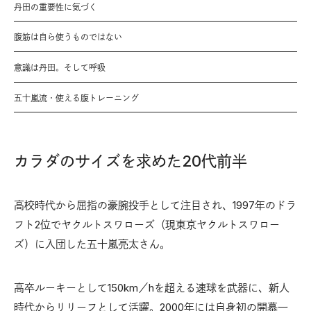
丹田の重要性に気づく
腹筋は自ら使うものではない
意識は丹田。そして呼吸
五十嵐流・使える腹トレーニング
カラダのサイズを求めた20代前半
高校時代から屈指の豪腕投手として注目され、1997年のドラ
フト2位でヤクルトスワローズ（現東京ヤクルトスワロー
ズ）に入団した五十嵐亮太さん。
高卒ルーキーとして150km／hを超える速球を武器に、新人
時代からリリーフとして活躍。2000年には自身初の開幕一