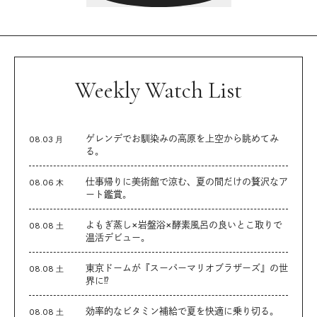
Weekly Watch List
ゲレンデでお馴染みの高原を上空から眺めてみ
08.03 月
る。
仕事帰りに美術館で涼む、夏の間だけの贅沢なア
08.06 木
ート鑑賞。
よもぎ蒸し×岩盤浴×酵素風呂の良いとこ取りで
08.08 土
温活デビュー。
東京ドームが『スーパーマリオブラザーズ』の世
08.08 土
界に⁉︎
効率的なビタミン補給で夏を快適に乗り切る。
08.08 土