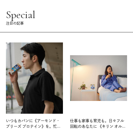
Special
注目の記事
いつもカバンに《アーモンド・
仕事も家事も育児も。日々フル
ブリーズ プロテイン》を。忙し
回転のあなたに 《キリン オルニ
い毎日の簡単コンディショニン
チンPRO》という新習慣。