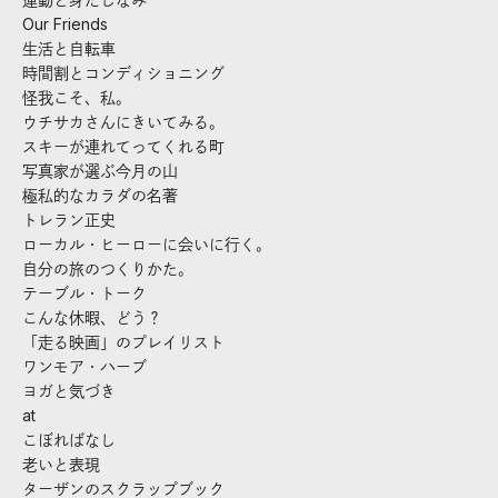
Our Friends
生活と自転車
時間割とコンディショニング
怪我こそ、私。
ウチサカさんにきいてみる。
スキーが連れてってくれる町
写真家が選ぶ今月の山
極私的なカラダの名著
トレラン正史
ローカル・ヒーローに会いに行く。
自分の旅のつくりかた。
テーブル・トーク
こんな休暇、どう？
「走る映画」のプレイリスト
ワンモア・ハーブ
ヨガと気づき
at
こぼればなし
老いと表現
ターザンのスクラップブック