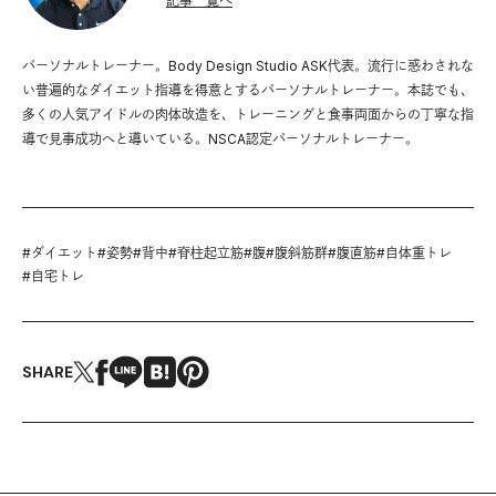
記事一覧へ
パーソナルトレーナー。Body Design Studio ASK代表。流行に惑わされな
い普遍的なダイエット指導を得意とするパーソナルトレーナー。本誌でも、
多くの人気アイドルの肉体改造を、トレーニングと食事両面からの丁寧な指
導で見事成功へと導いている。NSCA認定パーソナルトレーナー。
#
ダイエット
#
姿勢
#
背中
#
脊柱起立筋
#
腹
#
腹斜筋群
#
腹直筋
#
自体重トレ
#
自宅トレ
SHARE