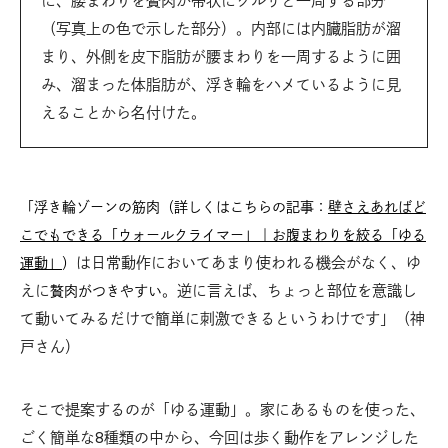
に、腰まわりを贅肉が帯状にグルリと一周する部分
（写真上の色で示した部分）。内部には内臓脂肪が溜
まり、外側を皮下脂肪が腰まわりを一周するように囲
み、溜まった体脂肪が、浮き輪をハメているように見
えることから名付けた。
「浮き輪ゾーンの筋肉（詳しくはこちらの記事：
壁さえあればど
こでもできる「ウォールクライマー」｜お腹まわりを絞る「ゆる
は日常動作においてあまり使われる機会がなく、ゆ
運動」
）
えに
。逆に言えば、ちょっと部位を意識し
贅肉がつきやすい
て動いてみるだけで簡単に刺激できるというわけです」（神
戸さん）
そこで提案するのが「ゆる運動」。家にあるものを使った、
ごく簡単な8種類の中から、今回は歩く動作をアレンジした