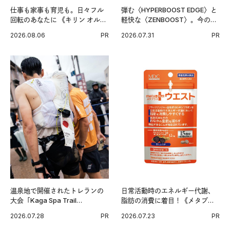
仕事も家事も育児も。日々フル
弾む〈HYPERBOOST EDGE〉と
回転のあなたに 《キリン オルニ
軽快な〈ZENBOOST〉。今の時
チンPRO》という新習慣。
代に寄り添うアディダスが打ち
2026.08.06
PR
2026.07.31
PR
出した新機軸。
温泉地で開催されたトレランの
日常活動時のエネルギー代謝、
大会「Kaga Spa Trail
脂肪の消費に着目！《メタプラ
Endurance 100 by UTMB」。本
ス ウエスト》で始める体メンテ
2026.07.28
PR
2026.07.23
PR
戦を夢見るランナーたちの奮闘
習慣。
を追った。