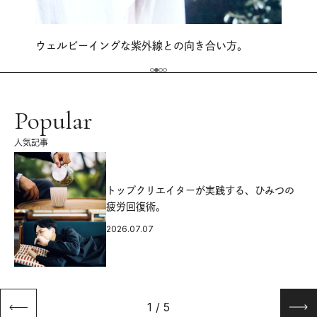
ウェルビーイングな紫外線との向き合い方。
Popular
人気記事
源
トップクリエイターが実践する、ひみつの
疲労回復術。
2026.07.07
1
/
5