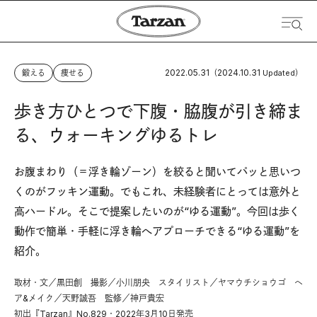
2022.05.31
2024.10.31
鍛える
痩せる
（
Updated）
歩き方ひとつで下腹・脇腹が引き締ま
る、ウォーキングゆるトレ
お腹まわり（＝浮き輪ゾーン）を絞ると聞いてパッと思いつ
くのがフッキン運動。でもこれ、未経験者にとっては意外と
高ハードル。そこで提案したいのが“ゆる運動”。今回は歩く
動作で簡単・手軽に浮き輪へアプローチできる“ゆる運動”を
紹介。
取材・文／黒田創 撮影／小川朋央 スタイリスト／ヤマウチショウゴ ヘ
ア&メイク／天野誠吾 監修／神戸貴宏
初出『Tarzan』No.829・2022年3月10日発売