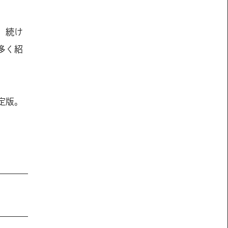
、続け
多く紹
定版。