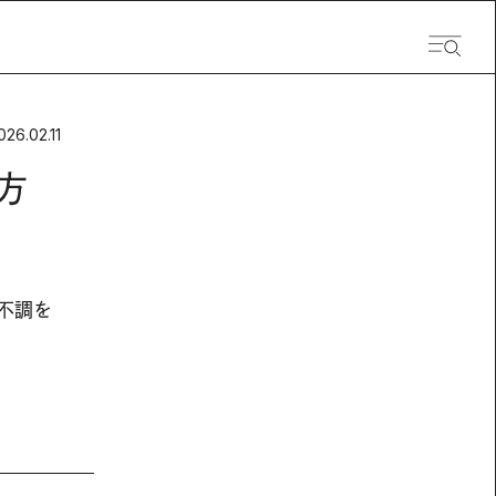
026.02.11
方
の不調を