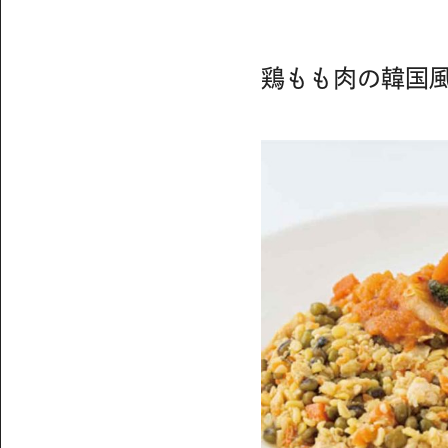
ール
鶏もも肉の韓国