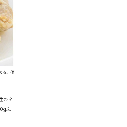
める。価
性のタ
0g以