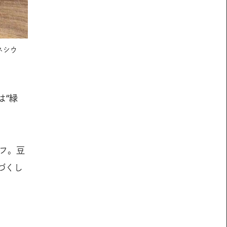
ネシウ
は“緑
オフ。豆
づくし