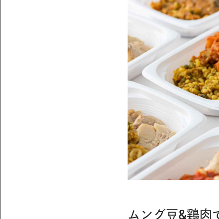
ムング豆&鶏肉