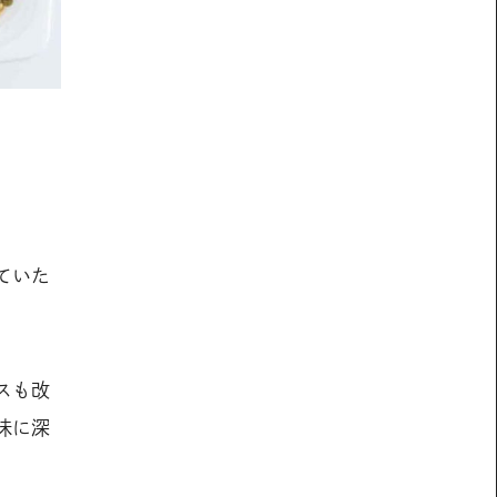
風味豊かなカレー味にトマトソースの酸味、隠し味の白ワイン
ていた
スも改
味に深