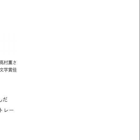
に髙村薫さ
文学賞佳
んだ
トレー