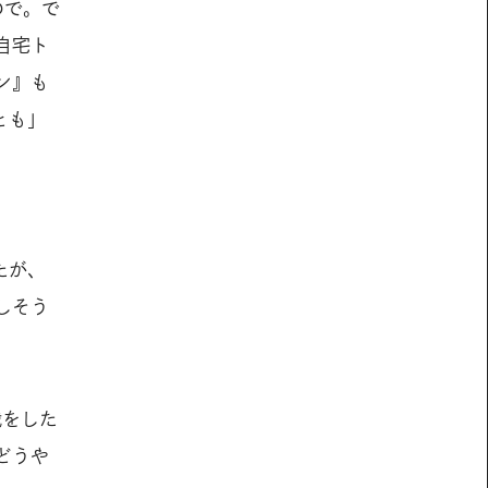
ので。で
自宅ト
ン』も
とも」
たが、
しそう
戦をした
どうや