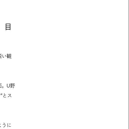
、目
鋭い観
面。U野
”とス
ように