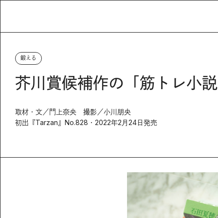
鍛える
芥川賞候補作の「筋トレ小説
取材・文／門上奈央 撮影／小川朋央
初出『Tarzan』No.828・2022年2月24日発売