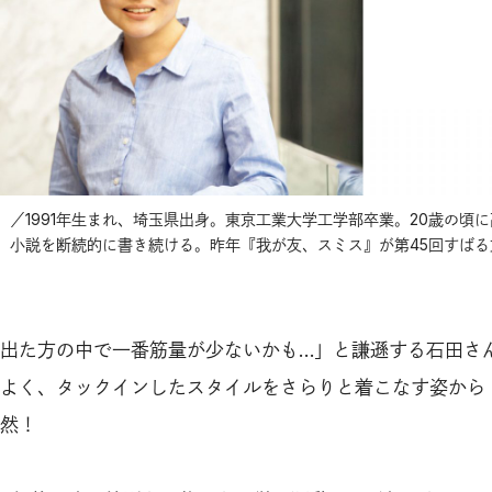
／1991年生まれ、埼玉県出身。東京工業大学工学部卒業。20歳の頃
、小説を断続的に書き続ける。昨年『我が友、スミス』が第45回すばる
出た方の中で一番筋量が少ないかも…」と謙遜する石田さ
よく、タックインしたスタイルをさらりと着こなす姿から
然！