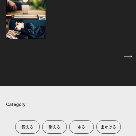
源
トップクリエイターが実践する、ひみつの
疲労回復術。
2026.07.07
1
/
5
Category
鍛える
整える
走る
出かける