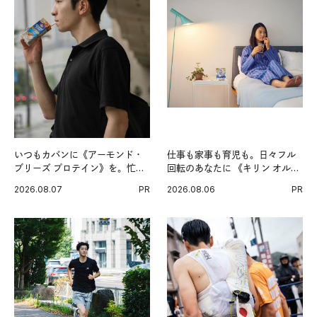
いつもカバンに《アーモンド・
仕事も家事も育児も。日々フル
ブリーズ プロテイン》を。忙し
回転のあなたに 《キリン オルニ
い毎日の簡単コンディショニン
チンPRO》という新習慣。
2026.08.07
PR
2026.08.06
PR
グ習慣。