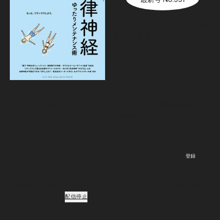
『Tarzan』No.931「自律神
経ゆったりメンテナンス術」
08.06（木）
発売
Newsletter
『Tarzan』本誌および『Tarzan Web』にまつわる最新情報がメー
ルで届く。ニュースレター会員向けの特別なイベント・プレゼン
トも。
登録
ご登録頂くと、弊社のプライバシーポリシーとメールマガジンの配信に同意し
たことになります。
配信停止
Podcast