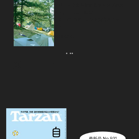
フジロックから始めるキャンプのス
スメ。「FUJI ROCK
FESTIVAL’26」テント訪問スナッ
プ！
2026.08.07
最新号 No.931