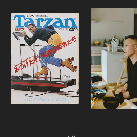
ポッドキャスト
『Tarzan』創刊秘話・前編｜ウチサカ
カリフラワーのグラタ
さんにきいてみる。Vol.2
ら、森健さんと“足の裏
える。｜麻生要一郎の