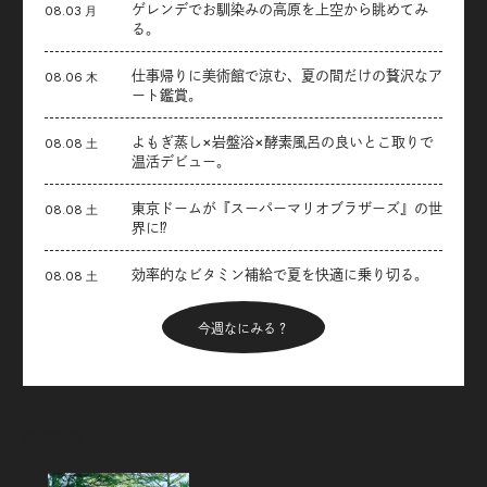
ゲレンデでお馴染みの高原を上空から眺めてみ
08.03 月
る。
仕事帰りに美術館で涼む、夏の間だけの贅沢なア
08.06 木
ート鑑賞。
よもぎ蒸し×岩盤浴×酵素風呂の良いとこ取りで
08.08 土
温活デビュー。
東京ドームが『スーパーマリオブラザーズ』の世
08.08 土
界に⁉︎
効率的なビタミン補給で夏を快適に乗り切る。
08.08 土
今週なにみる？
Articles
新着記事