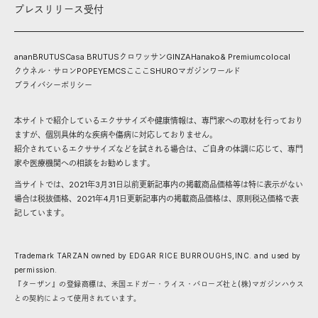
プレスリリース受付
anan
BRUTUS
Casa BRUTUS
クロワッサン
GINZA
Hanako
& Premium
colocal
クウネル・サロン
POPEYE
MCS
こここ
SHURO
マガジンワールド
プライバシーポリシー
本サイトで紹介しているエクササイズや健康情報は、専門家への取材を行っており
ますが、個別具体的な疾病や傷病に対応しておりません。
紹介されているエクササイズなどを試される場合は、ご自身の体調に応じて、専門
家や医療機関への相談をお勧めします。
当サイトでは、2021年3月31日以前更新記事内の掲載商品価格等は特に表示がない
場合は税抜価格、2021年4月1日更新記事内の掲載商品価格は、原則税込価格で表
記しています。
Trademark TARZAN owned by EDGAR RICE BURROUGHS,INC. and used by
permission.
『ターザン』の登録商標は、米国エドガー・ライス・バローズ社と(株)マガジンハウス
との契約によって使用されています。