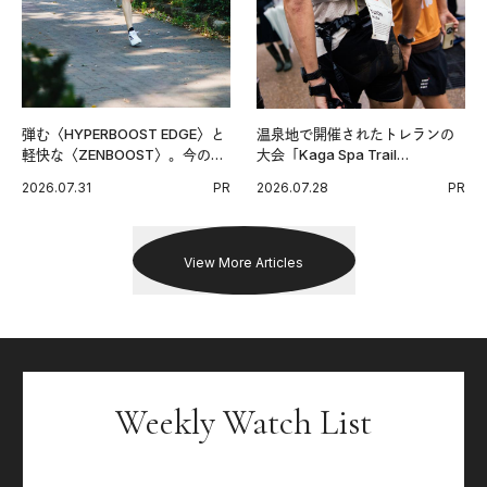
弾む〈HYPERBOOST EDGE〉と
温泉地で開催されたトレランの
軽快な〈ZENBOOST〉。今の時
大会「Kaga Spa Trail
代に寄り添うアディダスが打ち
Endurance 100 by UTMB」。本
2026.07.31
PR
2026.07.28
PR
出した新機軸。
戦を夢見るランナーたちの奮闘
を追った。
View More Articles
Weekly Watch List