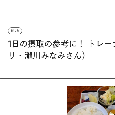
鍛える
1日の摂取の参考に！ トレ
リ・瀧川みなみさん）