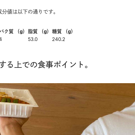
成分値は以下の通りです。
パク質 （g）
脂質 （g）
糖質 （g）
4
53.0
240.2
する上での食事ポイント。