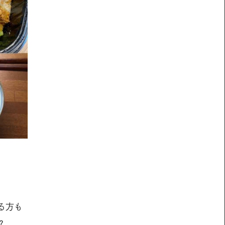
る方も
？