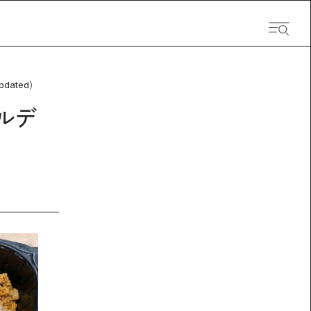
pdated）
ルデ