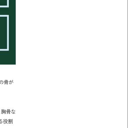
の骨が
、胸骨な
る役割