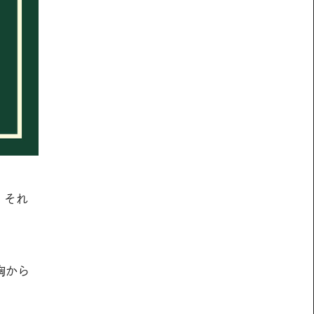
、それ
胸から