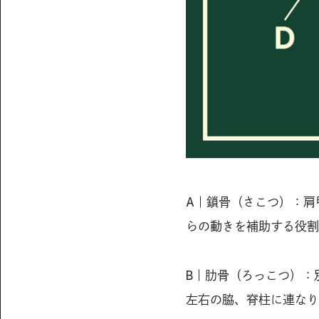
A｜鎖骨（さこつ）：肩
らの動きを補助する役割
B｜肋骨（ろっこつ）：
左右の脇、脊柱に連なり