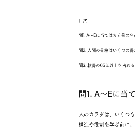
目次
問1. A〜Eに当てはまる骨の
問2. 人間の骨格はいくつの
問3. 軟骨の65％以上を占
問1. A〜Eに
人のカラダは、いくつも
構造や役割を学ぶ前に、