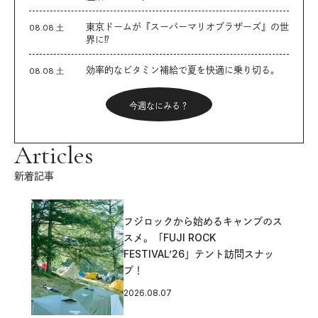
東京ドームが『スーパーマリオブラザーズ』の世
08.08 土
界に⁉︎
効率的なビタミン補給で夏を快適に乗り切る。
08.08 土
今週なにみる？
Articles
新着記事
フジロックから始めるキャンプのス
スメ。「FUJI ROCK
FESTIVAL’26」テント訪問スナッ
プ！
2026.08.07