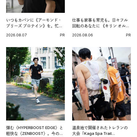
いつもカバンに《アーモンド・
仕事も家事も育児も。日々フル
ブリーズ プロテイン》を。忙し
回転のあなたに 《キリン オルニ
い毎日の簡単コンディショニン
チンPRO》という新習慣。
2026.08.07
PR
2026.08.06
PR
グ習慣。
弾む〈HYPERBOOST EDGE〉と
温泉地で開催されたトレランの
軽快な〈ZENBOOST〉。今の時
大会「Kaga Spa Trail