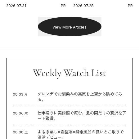
代に寄り添うアディダスが打ち
Endurance 100 by UTMB」。本
2026.07.31
PR
2026.07.28
PR
出した新機軸。
戦を夢見るランナーたちの奮闘
を追った。
View More Articles
Weekly Watch List
ゲレンデでお馴染みの高原を上空から眺めてみ
08.03 月
る。
仕事帰りに美術館で涼む、夏の間だけの贅沢なア
08.06 木
ート鑑賞。
よもぎ蒸し×岩盤浴×酵素風呂の良いとこ取りで
08.08 土
温活デビュー。