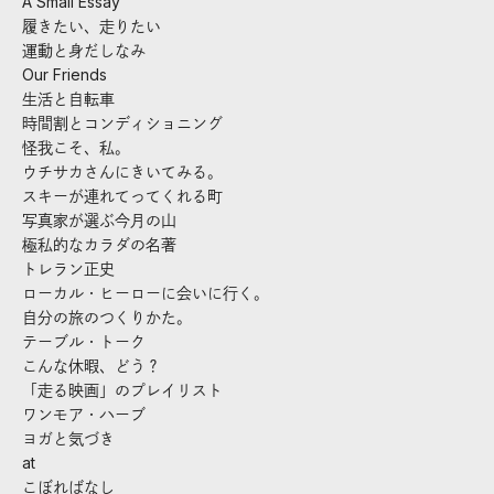
A Small Essay
履きたい、走りたい
運動と身だしなみ
Our Friends
生活と自転車
時間割とコンディショニング
怪我こそ、私。
ウチサカさんにきいてみる。
スキーが連れてってくれる町
写真家が選ぶ今月の山
極私的なカラダの名著
トレラン正史
ローカル・ヒーローに会いに行く。
自分の旅のつくりかた。
テーブル・トーク
こんな休暇、どう？
「走る映画」のプレイリスト
ワンモア・ハーブ
ヨガと気づき
at
こぼればなし