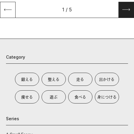
1
/
5
Category
鍛える
整える
走る
出かける
痩せる
遊ぶ
食べる
身につける
Series