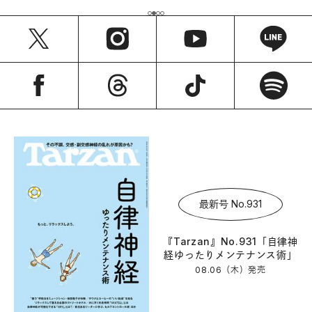
最新号 No.931
『Tarzan』No.931「自律神
経ゆったりメンテナンス術」
08.06（木）
発売