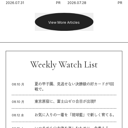
2026.07.31
PR
2026.07.28
PR
出した新機軸。
戦を夢見るランナーたちの奮闘
を追った。
View More Articles
Weekly Watch List
夏の甲子園、見逃せない決勝級の好カードが1回
08.10 月
戦で。
東京原宿に、富士山ゼロ合目が出現⁉︎
08.10 月
お気に入りの一着を「琉球藍」で新しく育てる。
08.12 水
いつまでも山や海を楽しむために、今考える。