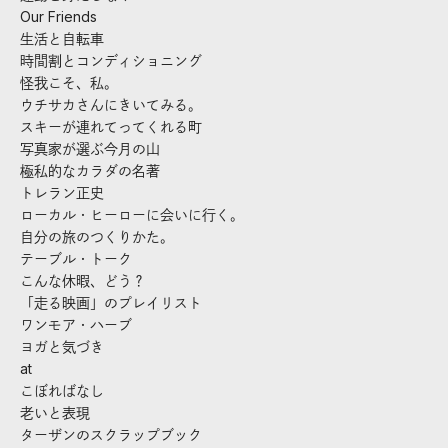
Our Friends
生活と自転車
時間割とコンディショニング
怪我こそ、私。
ウチサカさんにきいてみる。
スキーが連れてってくれる町
写真家が選ぶ今月の山
極私的なカラダの名著
トレラン正史
ローカル・ヒーローに会いに行く。
自分の旅のつくりかた。
テーブル・トーク
こんな休暇、どう？
「走る映画」のプレイリスト
ワンモア・ハーブ
ヨガと気づき
at
こぼればなし
老いと表現
ターザンのスクラップブック