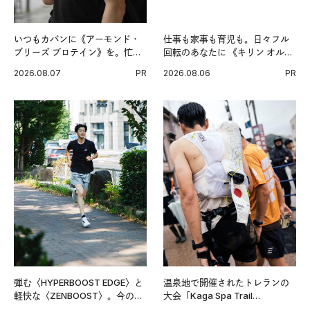
いつもカバンに《アーモンド・
仕事も家事も育児も。日々フル
ブリーズ プロテイン》を。忙し
回転のあなたに 《キリン オルニ
い毎日の簡単コンディショニン
チンPRO》という新習慣。
2026.08.07
PR
2026.08.06
PR
グ習慣。
弾む〈HYPERBOOST EDGE〉と
温泉地で開催されたトレランの
軽快な〈ZENBOOST〉。今の時
大会「Kaga Spa Trail
代に寄り添うアディダスが打ち
Endurance 100 by UTMB」。本