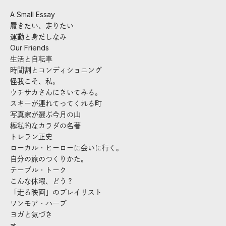
A Small Essay
履きたい、走りたい
運動と身だしなみ
Our Friends
生活と自転車
時間割とコンディショニング
怪我こそ、私。
ウチサカさんにきいてみる。
スキーが連れてってくれる町
写真家が選ぶ今月の山
極私的なカラダの名著
トレラン正史
ローカル・ヒーローに会いに行く。
自分の旅のつくりかた。
テーブル・トーク
こんな休暇、どう？
「走る映画」のプレイリスト
ワンモア・ハーブ
ヨガと気づき
at