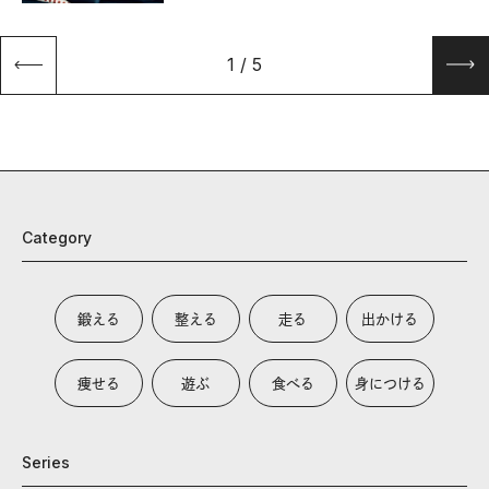
1
/
5
Category
鍛える
整える
走る
出かける
痩せる
遊ぶ
食べる
身につける
Series