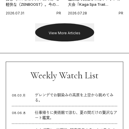
軽快な〈ZENBOOST〉。今の時
大会「Kaga Spa Trail
代に寄り添うアディダスが打ち
Endurance 100 by UTMB」。本
2026.07.31
PR
2026.07.28
PR
出した新機軸。
戦を夢見るランナーたちの奮闘
を追った。
View More Articles
Weekly Watch List
ゲレンデでお馴染みの高原を上空から眺めてみ
08.03 月
る。
仕事帰りに美術館で涼む、夏の間だけの贅沢なア
08.06 木
ート鑑賞。