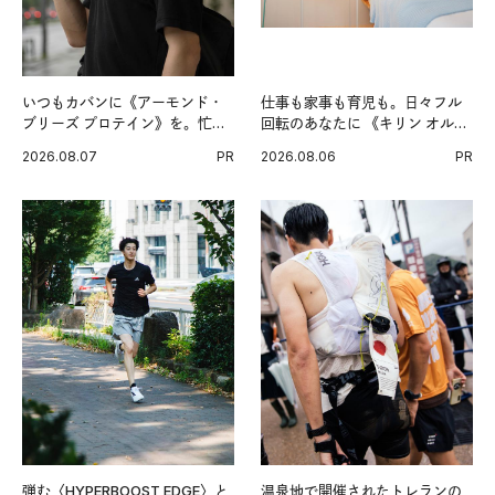
いつもカバンに《アーモンド・
仕事も家事も育児も。日々フル
ブリーズ プロテイン》を。忙し
回転のあなたに 《キリン オルニ
い毎日の簡単コンディショニン
チンPRO》という新習慣。
2026.08.07
PR
2026.08.06
PR
グ習慣。
弾む〈HYPERBOOST EDGE〉と
温泉地で開催されたトレランの