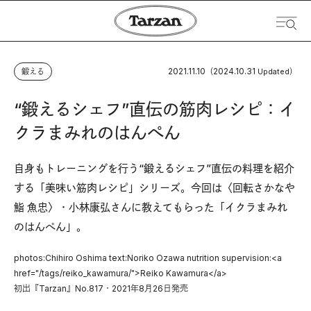
2021.11.10
2024.10.31
鍛える
（
Updated）
“鍛えるシェフ”直伝の筋肉レシピ：イ
クラまみれのはんぺん
自身もトレーニングを行う“鍛えるシェフ”直伝の料理を紹介
する「美味い筋肉レシピ」シリーズ。今回は〈回転さかなや
鮨 魚忠〉・小林康弘さんに教えてもらった「イクラまみれ
のはんぺん」。
photos:Chihiro Oshima text:Noriko Ozawa nutrition supervision:<a
href="/tags/reiko_kawamura/">Reiko Kawamura</a>
初出『Tarzan』No.817・2021年8月26日発売