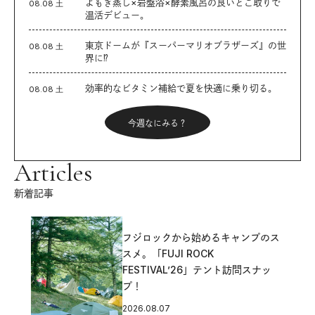
よもぎ蒸し×岩盤浴×酵素風呂の良いとこ取りで
08.08 土
温活デビュー。
東京ドームが『スーパーマリオブラザーズ』の世
08.08 土
界に⁉︎
効率的なビタミン補給で夏を快適に乗り切る。
08.08 土
今週なにみる？
Articles
新着記事
フジロックから始めるキャンプのス
スメ。「FUJI ROCK
FESTIVAL’26」テント訪問スナッ
プ！
2026.08.07