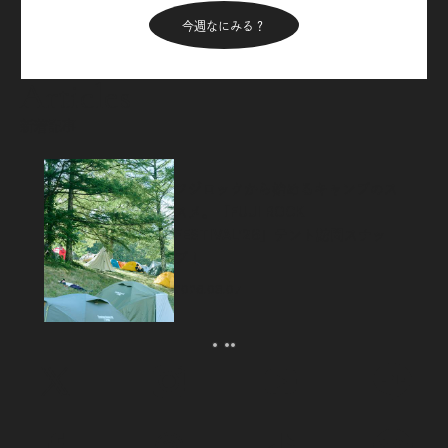
今週なにみる？
Articles
新着記事
フジロックから始めるキャンプのス
スメ。「FUJI ROCK
FESTIVAL’26」テント訪問スナッ
プ！
2026.08.07