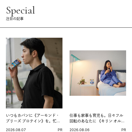
Special
注目の記事
いつもカバンに《アーモンド・
仕事も家事も育児も。日々フル
ブリーズ プロテイン》を。忙し
回転のあなたに 《キリン オルニ
い毎日の簡単コンディショニン
チンPRO》という新習慣。
2026.08.07
PR
2026.08.06
PR
グ習慣。