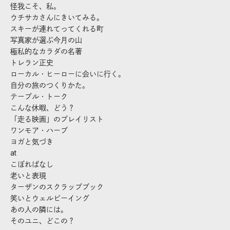
怪我こそ、私。
ウチサカさんにきいてみる。
スキーが連れてってくれる町
写真家が選ぶ今月の山
極私的なカラダの名著
トレラン正史
ローカル・ヒーローに会いに行く。
自分の旅のつくりかた。
テーブル・トーク
こんな休暇、どう？
「走る映画」のプレイリスト
ワンモア・ハーブ
ヨガと気づき
at
こぼればなし
老いと表現
ターザンのスクラップブック
笑いとウェルビーイング
あの人の隣には。
そのユニ、どこの？