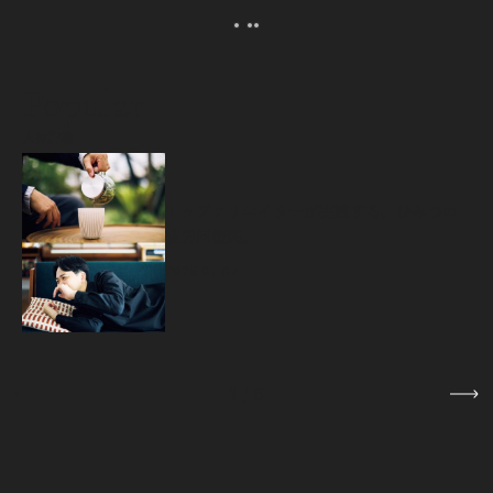
Popular
人気記事
源
トップクリエイターが実践する、ひみつの
疲労回復術。
2026.07.07
1
/
5