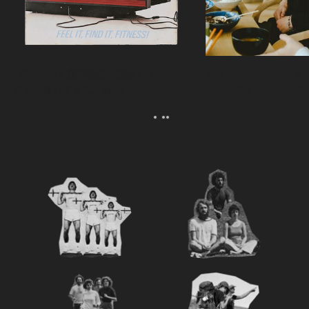
『Tarzan』創刊秘話・前編｜ウチサカ
カリフラワーのグラタ
さんにきいてみる。Vol.2
ら、森健さんと“足の裏
える。｜麻生要一郎の
ク
Category
カテゴリー