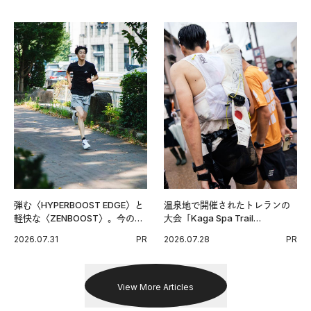
弾む〈HYPERBOOST EDGE〉と
温泉地で開催されたトレランの
軽快な〈ZENBOOST〉。今の時
大会「Kaga Spa Trail
代に寄り添うアディダスが打ち
Endurance 100 by UTMB」。本
2026.07.31
PR
2026.07.28
PR
出した新機軸。
戦を夢見るランナーたちの奮闘
を追った。
View More Articles