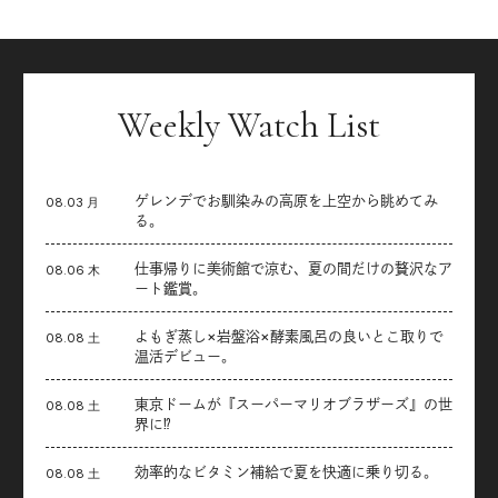
Weekly Watch List
ゲレンデでお馴染みの高原を上空から眺めてみ
08.03 月
る。
仕事帰りに美術館で涼む、夏の間だけの贅沢なア
08.06 木
ート鑑賞。
よもぎ蒸し×岩盤浴×酵素風呂の良いとこ取りで
08.08 土
温活デビュー。
東京ドームが『スーパーマリオブラザーズ』の世
08.08 土
界に⁉︎
効率的なビタミン補給で夏を快適に乗り切る。
08.08 土