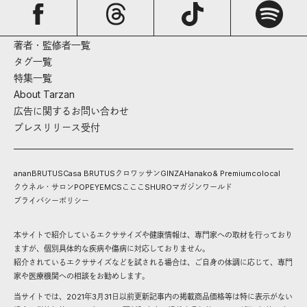
著者・監修者一覧
タグ一覧
特集一覧
About Tarzan
広告に関するお問い合わせ
プレスリリース受付
anan
BRUTUS
Casa BRUTUS
クロワッサン
GINZA
Hanako
& Premium
colocal
クウネル・サロン
POPEYE
MCS
こここ
SHURO
マガジンワールド
プライバシーポリシー
本サイトで紹介しているエクササイズや健康情報は、専門家への取材を行っており
ますが、個別具体的な疾病や傷病に対応しておりません。
紹介されているエクササイズなどを試される場合は、ご自身の体調に応じて、専門
家や医療機関への相談をお勧めします。
当サイトでは、2021年3月31日以前更新記事内の掲載商品価格等は特に表示がない