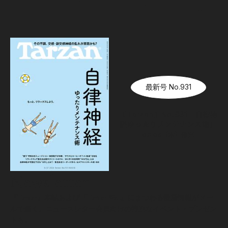
最新号 No.931
『Tarzan』No.931「自律神
経ゆったりメンテナンス術」
08.06（木）
発売
Newsletter
『Tarzan』本誌および『Tarzan Web』にまつわる最新情報がメー
ルで届く。ニュースレター会員向けの特別なイベント・プレゼン
トも。