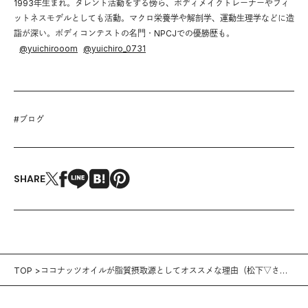
1993年生まれ。タレント活動をする傍ら、ボディメイクトレーナーやフィ
ットネスモデルとしても活動。マクロ栄養学や解剖学、運動生理学などに造
詣が深い。ボディコンテストの名門・NPCJでの優勝歴も。
@
yuichirooom
@
yuichiro_0731
#
ブログ
SHARE
TOP
ココナッツオイルが脂質摂取源としてオススメな理由（松下▽さ
ん）