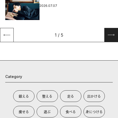
2026.07.07
1
/
5
Category
鍛える
整える
走る
出かける
痩せる
遊ぶ
食べる
身につける