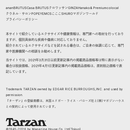
anan
BRUTUS
Casa BRUTUS
クロワッサン
GINZA
Hanako
& Premium
colocal
クウネル・サロン
POPEYE
MCS
こここ
SHURO
マガジンワールド
プライバシーポリシー
本サイトで紹介しているエクササイズや健康情報は、専門家への取材を行っており
ますが、個別具体的な疾病や傷病に対応しておりません。
紹介されているエクササイズなどを試される場合は、ご自身の体調に応じて、専門
家や医療機関への相談をお勧めします。
当サイトでは、2021年3月31日以前更新記事内の掲載商品価格等は特に表示がない
場合は税抜価格、2021年4月1日更新記事内の掲載商品価格は、原則税込価格で表
記しています。
Trademark TARZAN owned by EDGAR RICE BURROUGHS,INC. and used by
permission.
『ターザン』の登録商標は、米国エドガー・ライス・バローズ社と(株)マガジンハウス
との契約によって使用されています。
©1945-
2026
by Magazine House Co.,Ltd(Tokyo)