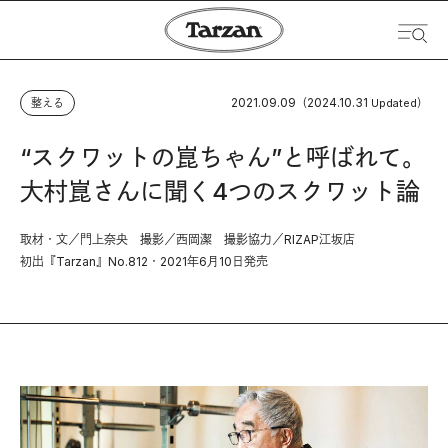
2021.09.09
2024.10.31
整える
（
Updated）
“スクワットの崑ちゃん”と呼ばれて。
大村崑さんに聞く4つのスクワット論
取材・文／門上奈央 撮影／西岡潔 撮影協力／RIZAP江坂店
初出『Tarzan』No.812・2021年6月10日発売