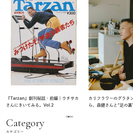
『Tarzan』創刊秘話・前編｜ウチサカ
カリフラワーのグラタ
さんにきいてみる。Vol.2
ら、森健さんと“足の裏
える。｜麻生要一郎の
ク
Category
カテゴリー