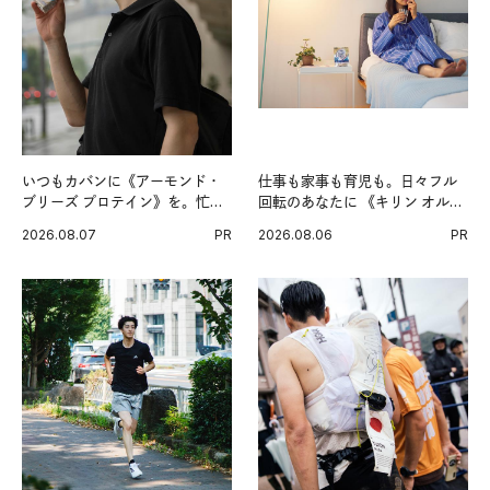
いつもカバンに《アーモンド・
仕事も家事も育児も。日々フル
ブリーズ プロテイン》を。忙し
回転のあなたに 《キリン オルニ
い毎日の簡単コンディショニン
チンPRO》という新習慣。
2026.08.07
PR
2026.08.06
PR
グ習慣。