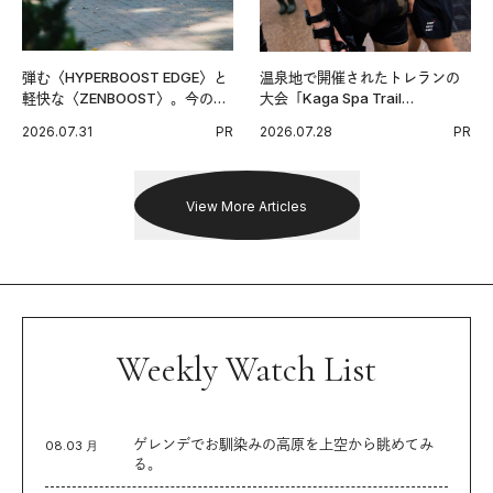
弾む〈HYPERBOOST EDGE〉と
温泉地で開催されたトレランの
軽快な〈ZENBOOST〉。今の時
大会「Kaga Spa Trail
代に寄り添うアディダスが打ち
Endurance 100 by UTMB」。本
2026.07.31
PR
2026.07.28
PR
出した新機軸。
戦を夢見るランナーたちの奮闘
を追った。
View More Articles
Weekly Watch List
ゲレンデでお馴染みの高原を上空から眺めてみ
08.03 月
る。