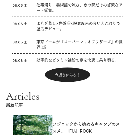
仕事帰りに美術館で涼む、夏の間だけの贅沢なア
08.06 木
ート鑑賞。
よもぎ蒸し×岩盤浴×酵素風呂の良いとこ取りで
08.08 土
温活デビュー。
東京ドームが『スーパーマリオブラザーズ』の世
08.08 土
界に⁉︎
効率的なビタミン補給で夏を快適に乗り切る。
08.08 土
今週なにみる？
Articles
新着記事
フジロックから始めるキャンプのス
スメ。「FUJI ROCK