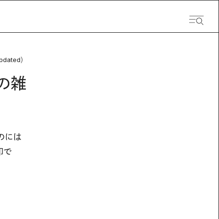
pdated）
の雑
のには
印で