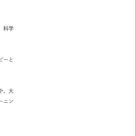
、科学
ビーと
や、大
ーニン