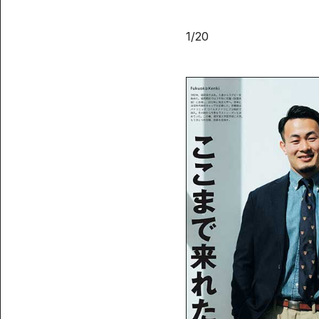
1
/
20