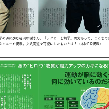
学の道に進む福岡堅樹さん。「ラグビーと勉学。両方あって、ここまで
タビューを掲載。文武両道を可能にしたものとは？（本誌P12掲載）