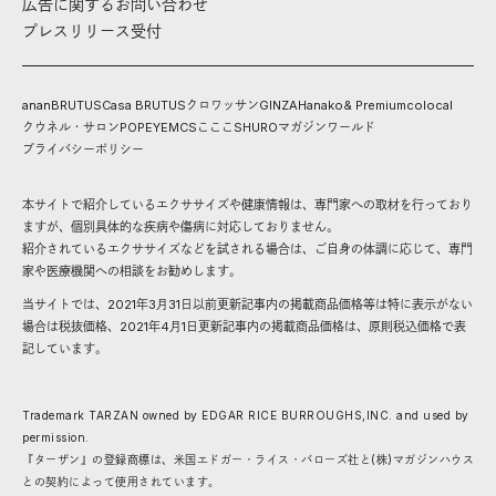
広告に関するお問い合わせ
プレスリリース受付
anan
BRUTUS
Casa BRUTUS
クロワッサン
GINZA
Hanako
& Premium
colocal
クウネル・サロン
POPEYE
MCS
こここ
SHURO
マガジンワールド
プライバシーポリシー
本サイトで紹介しているエクササイズや健康情報は、専門家への取材を行っており
ますが、個別具体的な疾病や傷病に対応しておりません。
紹介されているエクササイズなどを試される場合は、ご自身の体調に応じて、専門
家や医療機関への相談をお勧めします。
当サイトでは、2021年3月31日以前更新記事内の掲載商品価格等は特に表示がない
場合は税抜価格、2021年4月1日更新記事内の掲載商品価格は、原則税込価格で表
記しています。
Trademark TARZAN owned by EDGAR RICE BURROUGHS,INC. and used by
permission.
『ターザン』の登録商標は、米国エドガー・ライス・バローズ社と(株)マガジンハウス
との契約によって使用されています。