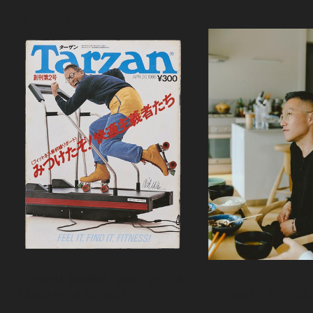
ポッドキャスト
『Tarzan』創刊秘話・前編｜ウチサカ
カリフラワーのグラタ
さんにきいてみる。Vol.2
ら、森健さんと“足の裏
える。｜麻生要一郎の