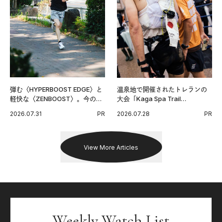
弾む〈HYPERBOOST EDGE〉と
温泉地で開催されたトレランの
軽快な〈ZENBOOST〉。今の時
大会「Kaga Spa Trail
代に寄り添うアディダスが打ち
Endurance 100 by UTMB」。本
2026.07.31
PR
2026.07.28
PR
出した新機軸。
戦を夢見るランナーたちの奮闘
を追った。
View More Articles
Weekly Watch List