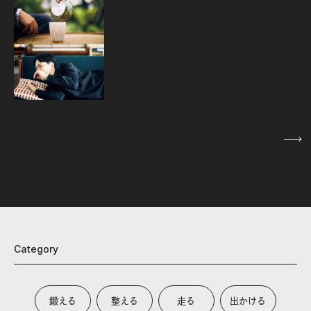
源
トップクリエイターが実践する、ひみつの
疲労回復術。
2026.07.07
1
/
5
Category
鍛える
整える
走る
出かける