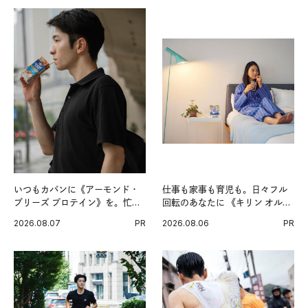
いつもカバンに《アーモンド・
仕事も家事も育児も。日々フル
ブリーズ プロテイン》を。忙し
回転のあなたに 《キリン オルニ
い毎日の簡単コンディショニン
チンPRO》という新習慣。
2026.08.07
PR
2026.08.06
PR
グ習慣。