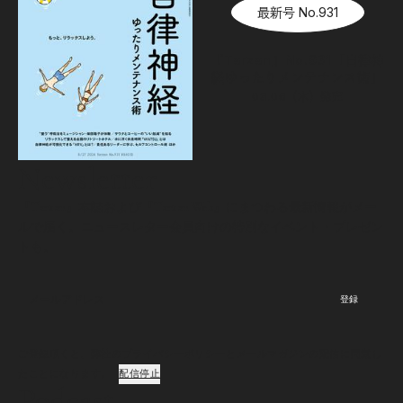
最新号 No.931
『Tarzan』No.931「自律神
経ゆったりメンテナンス術」
08.06（木）
発売
Newsletter
『Tarzan』本誌および『Tarzan Web』にまつわる最新情報がメー
ルで届く。ニュースレター会員向けの特別なイベント・プレゼン
トも。
登録
ご登録頂くと、弊社のプライバシーポリシーとメールマガジンの配信に同意し
たことになります。
配信停止
Podcast