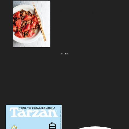
夏の栄養補給は「トマトと牛肉の中
華炒め」から｜ツレヅレハナコのカ
ラダめし。
2026.08.10