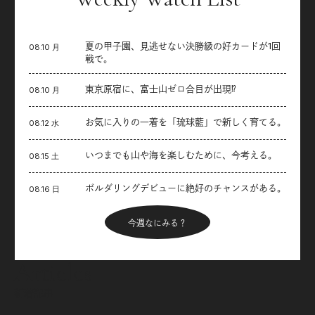
夏の甲子園、見逃せない決勝級の好カードが1回
08.10 月
戦で。
東京原宿に、富士山ゼロ合目が出現⁉︎
08.10 月
お気に入りの一着を「琉球藍」で新しく育てる。
08.12 水
いつまでも山や海を楽しむために、今考える。
08.15 土
ボルダリングデビューに絶好のチャンスがある。
08.16 日
今週なにみる？
Articles
新着記事