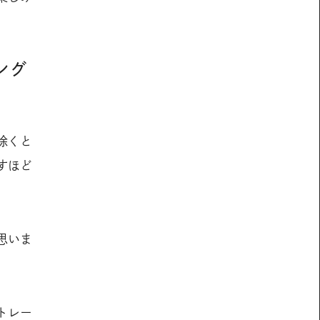
ング
除くと
すほど
思いま
トレー