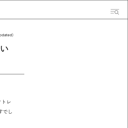
pdated）
い
クトレ
すでし