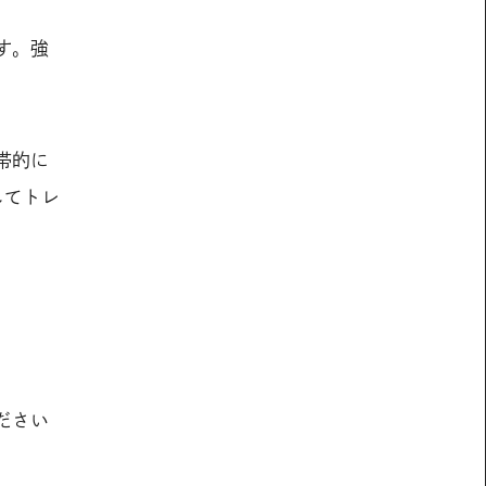
す。強
帯的に
してトレ
ださい