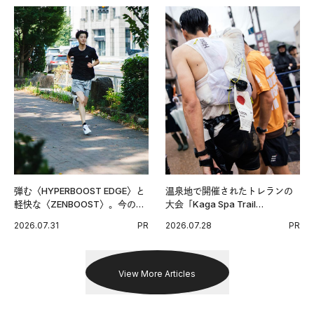
弾む〈HYPERBOOST EDGE〉と
温泉地で開催されたトレランの
軽快な〈ZENBOOST〉。今の時
大会「Kaga Spa Trail
代に寄り添うアディダスが打ち
Endurance 100 by UTMB」。本
2026.07.31
PR
2026.07.28
PR
出した新機軸。
戦を夢見るランナーたちの奮闘
を追った。
View More Articles