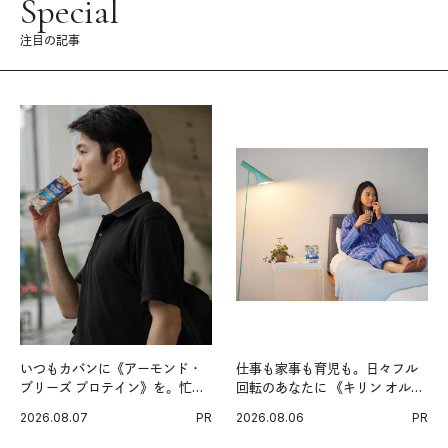
Special
注目の記事
いつもカバンに《アーモンド・
仕事も家事も育児も。日々フル
ブリーズ プロテイン》を。忙し
回転のあなたに 《キリン オルニ
い毎日の簡単コンディショニン
チンPRO》という新習慣。
2026.08.07
PR
2026.08.06
PR
グ習慣。