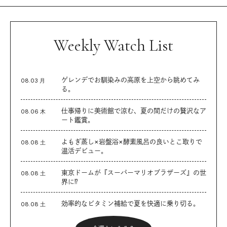
Weekly Watch List
ゲレンデでお馴染みの高原を上空から眺めてみ
08.03 月
る。
仕事帰りに美術館で涼む、夏の間だけの贅沢なア
08.06 木
ート鑑賞。
よもぎ蒸し×岩盤浴×酵素風呂の良いとこ取りで
08.08 土
温活デビュー。
東京ドームが『スーパーマリオブラザーズ』の世
08.08 土
界に⁉︎
効率的なビタミン補給で夏を快適に乗り切る。
08.08 土