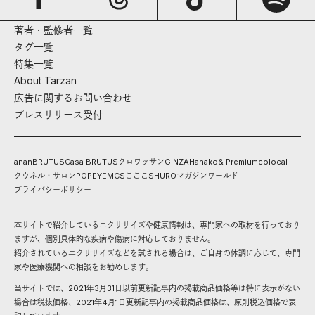
著者・監修者一覧
タグ一覧
特集一覧
About Tarzan
広告に関するお問い合わせ
プレスリリース受付
anan
BRUTUS
Casa BRUTUS
クロワッサン
GINZA
Hanako
& Premium
colocal
クウネル・サロン
POPEYE
MCS
こここ
SHURO
マガジンワールド
プライバシーポリシー
本サイトで紹介しているエクササイズや健康情報は、専門家への取材を行っており
ますが、個別具体的な疾病や傷病に対応しておりません。
紹介されているエクササイズなどを試される場合は、ご自身の体調に応じて、専門
家や医療機関への相談をお勧めします。
当サイトでは、2021年3月31日以前更新記事内の掲載商品価格等は特に表示がない
場合は税抜価格、2021年4月1日更新記事内の掲載商品価格は、原則税込価格で表