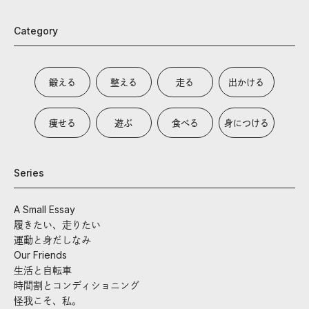
Category
鍛える
整える
走る
出かける
痩せる
遊ぶ
食べる
身につける
Series
A Small Essay
履きたい、走りたい
運動と身だしなみ
Our Friends
生活と自転車
時間割とコンディショニング
怪我こそ、私。