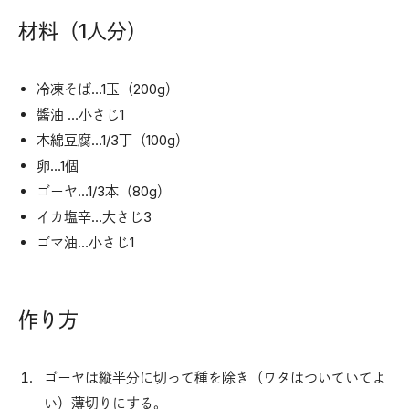
材料（1人分）
冷凍そば…1玉（200g）
醬油 …小さじ1
木綿豆腐…1/3丁（100g）
卵…1個
ゴーヤ…1/3本（80g）
イカ塩辛…大さじ3
ゴマ油…小さじ1
作り方
ゴーヤは縦半分に切って種を除き（ワタはついていてよ
い）薄切りにする。