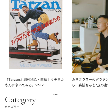
『Tarzan』創刊秘話・前編｜ウチサカ
カリフラワーのグラタ
さんにきいてみる。Vol.2
ら、森健さんと“足の裏
える。｜麻生要一郎の
ク
Category
カテゴリー