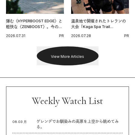
弾む〈HYPERBOOST EDGE〉と
温泉地で開催されたトレランの
軽快な〈ZENBOOST〉。今の時
大会「Kaga Spa Trail
代に寄り添うアディダスが打ち
Endurance 100 by UTMB」。本
2026.07.31
PR
2026.07.28
PR
出した新機軸。
戦を夢見るランナーたちの奮闘
を追った。
View More Articles
Weekly Watch List
ゲレンデでお馴染みの高原を上空から眺めてみ
08.03 月
る。