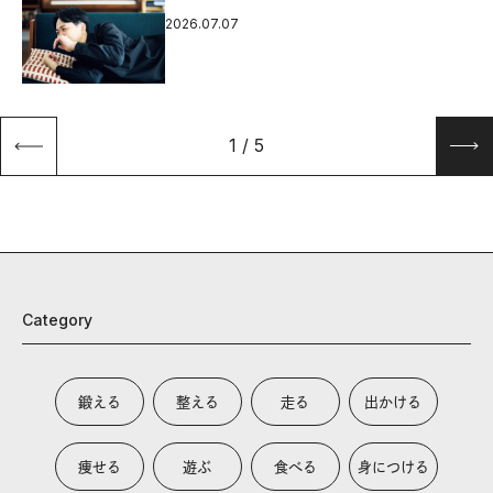
2026.07.07
1
/
5
Category
鍛える
整える
走る
出かける
痩せる
遊ぶ
食べる
身につける