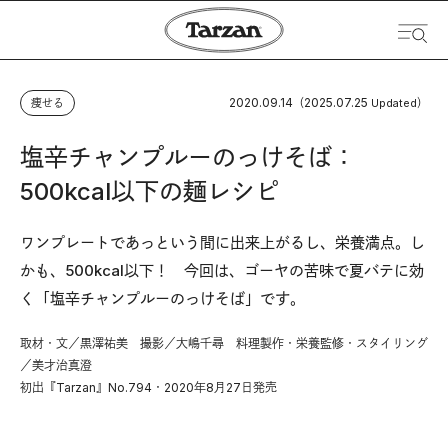
2020.09.14
2025.07.25
痩せる
（
Updated）
塩辛チャンプルーのっけそば：
500kcal以下の麺レシピ
ワンプレートであっという間に出来上がるし、栄養満点。し
かも、500kcal以下！ 今回は、ゴーヤの苦味で夏バテに効
く「塩辛チャンプルーのっけそば」です。
取材・文／黒澤祐美 撮影／大嶋千尋 料理製作・栄養監修・スタイリング
／美才治真澄
初出『Tarzan』No.794・2020年8月27日発売