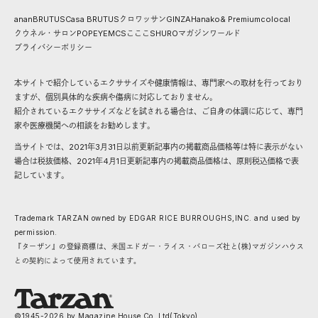
anan
BRUTUS
Casa BRUTUS
クロワッサン
GINZA
Hanako
& Premium
colocal
クウネル・サロン
POPEYE
MCS
こここ
SHURO
マガジンワールド
プライバシーポリシー
本サイトで紹介しているエクササイズや健康情報は、専門家への取材を行っており
ますが、個別具体的な疾病や傷病に対応しておりません。
紹介されているエクササイズなどを試される場合は、ご自身の体調に応じて、専門
家や医療機関への相談をお勧めします。
当サイトでは、2021年3月31日以前更新記事内の掲載商品価格等は特に表示がない
場合は税抜価格、2021年4月1日更新記事内の掲載商品価格は、原則税込価格で表
記しています。
Trademark TARZAN owned by EDGAR RICE BURROUGHS,INC. and used by
permission.
『ターザン』の登録商標は、米国エドガー・ライス・バローズ社と(株)マガジンハウス
との契約によって使用されています。
©1945-
2026
by Magazine House Co.,Ltd(Tokyo)