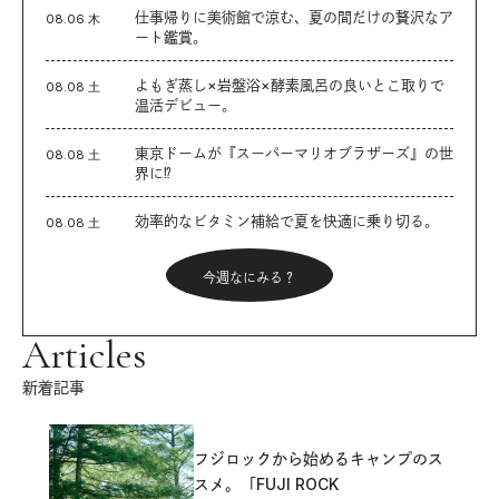
仕事帰りに美術館で涼む、夏の間だけの贅沢なア
08.06 木
ート鑑賞。
よもぎ蒸し×岩盤浴×酵素風呂の良いとこ取りで
08.08 土
温活デビュー。
東京ドームが『スーパーマリオブラザーズ』の世
08.08 土
界に⁉︎
効率的なビタミン補給で夏を快適に乗り切る。
08.08 土
今週なにみる？
Articles
新着記事
フジロックから始めるキャンプのス
スメ。「FUJI ROCK