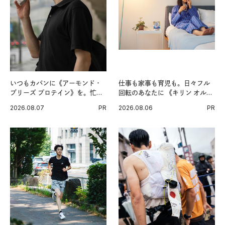
いつもカバンに《アーモンド・
仕事も家事も育児も。日々フル
ブリーズ プロテイン》を。忙し
回転のあなたに 《キリン オルニ
い毎日の簡単コンディショニン
チンPRO》という新習慣。
2026.08.07
PR
2026.08.06
PR
グ習慣。