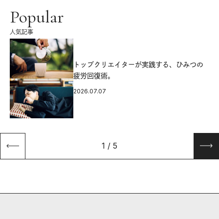
Popular
人気記事
源
トップクリエイターが実践する、ひみつの
疲労回復術。
2026.07.07
1
/
5