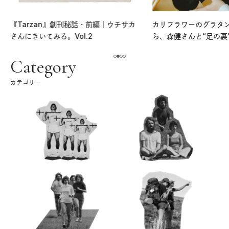
『Tarzan』創刊秘話・前編｜ウチサカ
カリフラワーのグラタ
さんにきいてみる。Vol.2
ら、森健さんと“足の裏
える。｜麻生要一郎の
ク
Category
カテゴリー