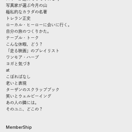
写真家が選ぶ今月の山
極私的なカラダの名著
トレラン正史
ローカル・ヒーローに会いに行く。
自分の旅のつくりかた。
テーブル・トーク
こんな休暇、どう？
「走る映画」のプレイリスト
ワンモア・ハーブ
ヨガと気づき
at
こぼればなし
老いと表現
ターザンのスクラップブック
笑いとウェルビーイング
あの人の隣には。
そのユニ、どこの？
MemberShip