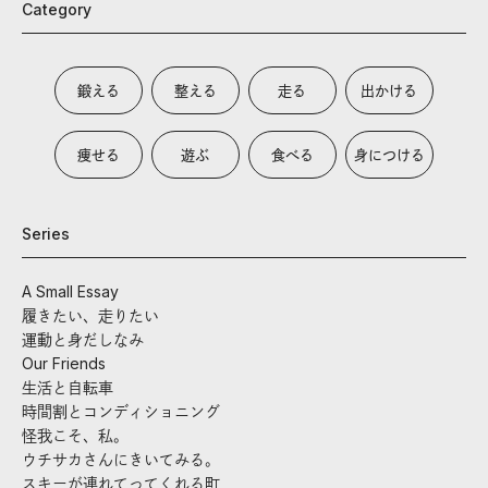
Category
鍛える
整える
走る
出かける
痩せる
遊ぶ
食べる
身につける
Series
A Small Essay
履きたい、走りたい
運動と身だしなみ
Our Friends
生活と自転車
時間割とコンディショニング
怪我こそ、私。
ウチサカさんにきいてみる。
スキーが連れてってくれる町