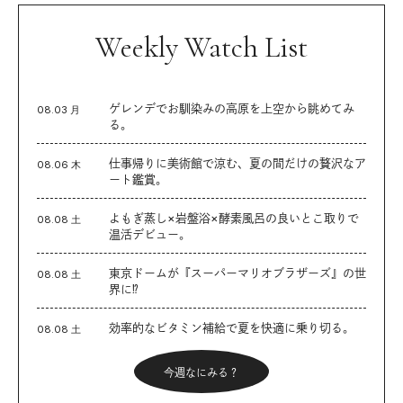
Weekly Watch List
ゲレンデでお馴染みの高原を上空から眺めてみ
08.03 月
る。
仕事帰りに美術館で涼む、夏の間だけの贅沢なア
08.06 木
ート鑑賞。
よもぎ蒸し×岩盤浴×酵素風呂の良いとこ取りで
08.08 土
温活デビュー。
東京ドームが『スーパーマリオブラザーズ』の世
08.08 土
界に⁉︎
効率的なビタミン補給で夏を快適に乗り切る。
08.08 土
今週なにみる？