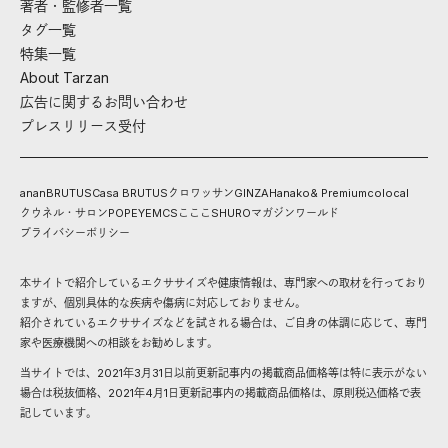
著者・監修者一覧
タグ一覧
特集一覧
About Tarzan
広告に関するお問い合わせ
プレスリリース受付
anan
BRUTUS
Casa BRUTUS
クロワッサン
GINZA
Hanako
& Premium
colocal
クウネル・サロン
POPEYE
MCS
こここ
SHURO
マガジンワールド
プライバシーポリシー
本サイトで紹介しているエクササイズや健康情報は、専門家への取材を行っており
ますが、個別具体的な疾病や傷病に対応しておりません。
紹介されているエクササイズなどを試される場合は、ご自身の体調に応じて、専門
家や医療機関への相談をお勧めします。
当サイトでは、2021年3月31日以前更新記事内の掲載商品価格等は特に表示がない
場合は税抜価格、2021年4月1日更新記事内の掲載商品価格は、原則税込価格で表
記しています。