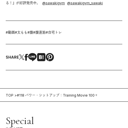
る！』が好評発売中。
@
sawakigym
@
sawakigym_sawaki
#
動画
#
太もも
#
腹
#
腹直筋
#
自宅トレ
SHARE
TOP
#118 パワー・シットアップ：Training Movie 100＋
Special