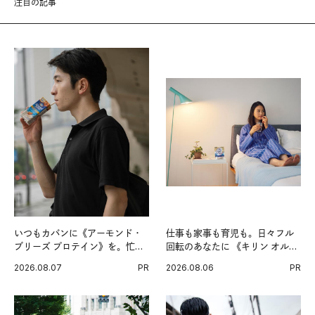
注目の記事
いつもカバンに《アーモンド・
仕事も家事も育児も。日々フル
ブリーズ プロテイン》を。忙し
回転のあなたに 《キリン オルニ
い毎日の簡単コンディショニン
チンPRO》という新習慣。
2026.08.07
PR
2026.08.06
PR
グ習慣。