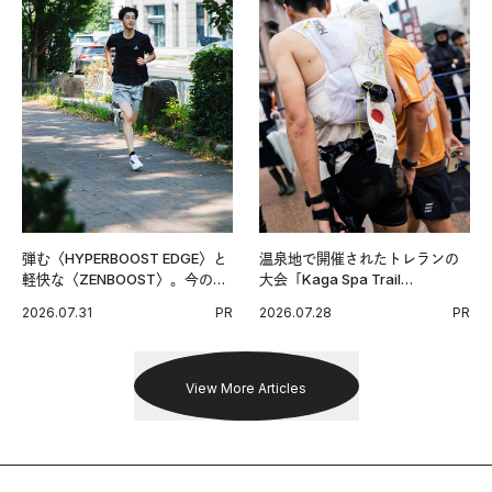
弾む〈HYPERBOOST EDGE〉と
温泉地で開催されたトレランの
軽快な〈ZENBOOST〉。今の時
大会「Kaga Spa Trail
代に寄り添うアディダスが打ち
Endurance 100 by UTMB」。本
2026.07.31
PR
2026.07.28
PR
出した新機軸。
戦を夢見るランナーたちの奮闘
を追った。
View More Articles