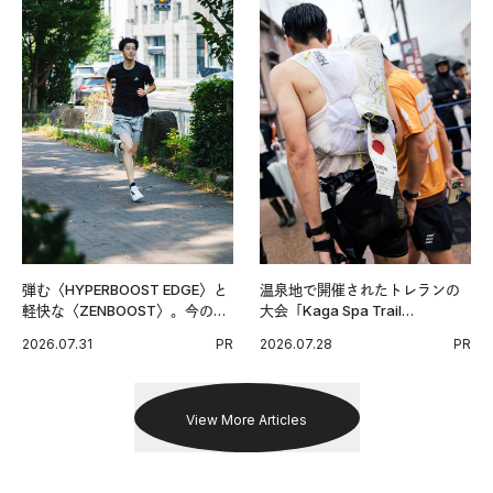
弾む〈HYPERBOOST EDGE〉と
温泉地で開催されたトレランの
軽快な〈ZENBOOST〉。今の時
大会「Kaga Spa Trail
代に寄り添うアディダスが打ち
Endurance 100 by UTMB」。本
2026.07.31
PR
2026.07.28
PR
出した新機軸。
戦を夢見るランナーたちの奮闘
を追った。
View More Articles