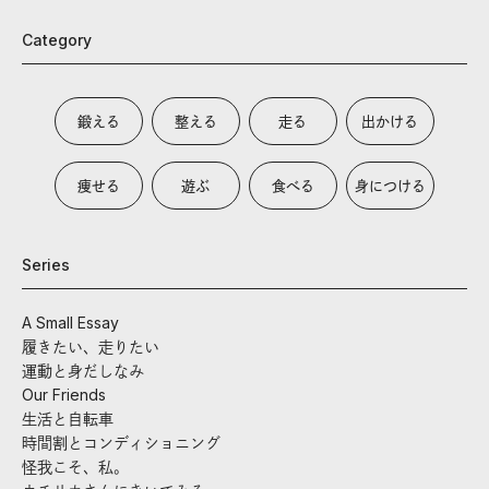
Category
鍛える
整える
走る
出かける
痩せる
遊ぶ
食べる
身につける
Series
A Small Essay
履きたい、走りたい
運動と身だしなみ
Our Friends
生活と自転車
時間割とコンディショニング
怪我こそ、私。