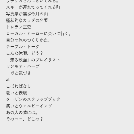
ウチサカさんにきいてみる。
スキーが連れてってくれる町
写真家が選ぶ今月の山
極私的なカラダの名著
トレラン正史
ローカル・ヒーローに会いに行く。
自分の旅のつくりかた。
テーブル・トーク
こんな休暇、どう？
「走る映画」のプレイリスト
ワンモア・ハーブ
ヨガと気づき
at
こぼればなし
老いと表現
ターザンのスクラップブック
笑いとウェルビーイング
あの人の隣には。
そのユニ、どこの？