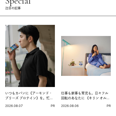
Special
注目の記事
いつもカバンに《アーモンド・
仕事も家事も育児も。日々フル
ブリーズ プロテイン》を。忙し
回転のあなたに 《キリン オルニ
い毎日の簡単コンディショニン
チンPRO》という新習慣。
2026.08.07
PR
2026.08.06
PR
グ習慣。