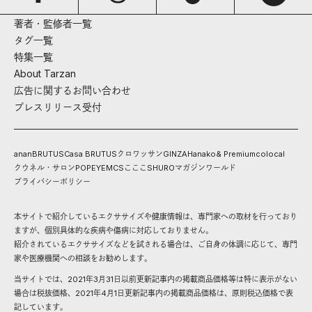
著者・監修者一覧
タグ一覧
特集一覧
About Tarzan
広告に関するお問い合わせ
プレスリリース受付
anan
BRUTUS
Casa BRUTUS
クロワッサン
GINZA
Hanako
& Premium
colocal
クウネル・サロン
POPEYE
MCS
こここ
SHURO
マガジンワールド
プライバシーポリシー
本サイトで紹介しているエクササイズや健康情報は、専門家への取材を行っており
ますが、個別具体的な疾病や傷病に対応しておりません。
紹介されているエクササイズなどを試される場合は、ご自身の体調に応じて、専門
家や医療機関への相談をお勧めします。
当サイトでは、2021年3月31日以前更新記事内の掲載商品価格等は特に表示がない
場合は税抜価格、2021年4月1日更新記事内の掲載商品価格は、原則税込価格で表
記しています。