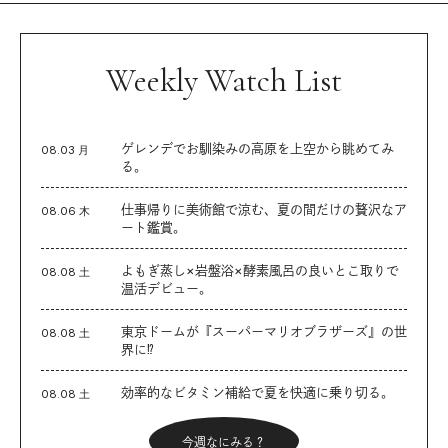
Weekly Watch List
ゲレンデでお馴染みの高原を上空から眺めてみ
08.03 月
る。
仕事帰りに美術館で涼む、夏の間だけの贅沢なア
08.06 木
ート鑑賞。
よもぎ蒸し×岩盤浴×酵素風呂の良いとこ取りで
08.08 土
温活デビュー。
東京ドームが『スーパーマリオブラザーズ』の世
08.08 土
界に⁉︎
効率的なビタミン補給で夏を快適に乗り切る。
08.08 土
今週なにみる？