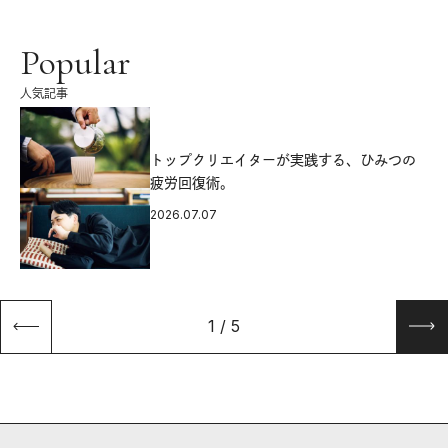
Popular
人気記事
源
トップクリエイターが実践する、ひみつの
疲労回復術。
2026.07.07
1
/
5