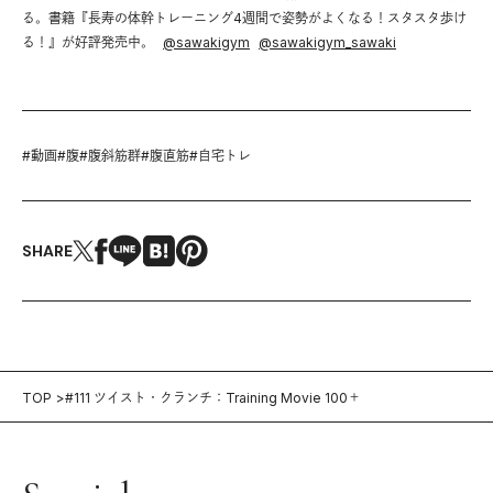
る。書籍『長寿の体幹トレーニング4週間で姿勢がよくなる！スタスタ歩け
る！』が好評発売中。
@
sawakigym
@
sawakigym_sawaki
#
動画
#
腹
#
腹斜筋群
#
腹直筋
#
自宅トレ
SHARE
TOP
#111 ツイスト・クランチ：Training Movie 100＋