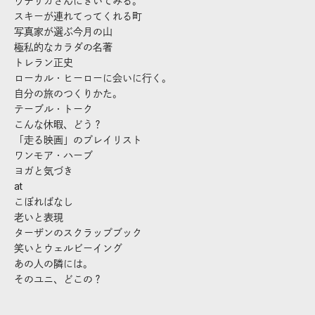
ウチサカさんにきいてみる。
スキーが連れてってくれる町
写真家が選ぶ今月の山
極私的なカラダの名著
トレラン正史
ローカル・ヒーローに会いに行く。
自分の旅のつくりかた。
テーブル・トーク
こんな休暇、どう？
「走る映画」のプレイリスト
ワンモア・ハーブ
ヨガと気づき
at
こぼればなし
老いと表現
ターザンのスクラップブック
笑いとウェルビーイング
あの人の隣には。
そのユニ、どこの？