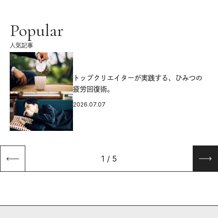
Popular
人気記事
源
トップクリエイターが実践する、ひみつの
疲労回復術。
2026.07.07
1
/
5