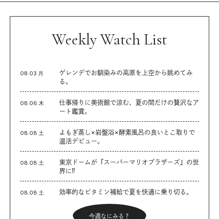
Weekly Watch List
ゲレンデでお馴染みの高原を上空から眺めてみ
08.03 月
る。
仕事帰りに美術館で涼む、夏の間だけの贅沢なア
08.06 木
ート鑑賞。
よもぎ蒸し×岩盤浴×酵素風呂の良いとこ取りで
08.08 土
温活デビュー。
東京ドームが『スーパーマリオブラザーズ』の世
08.08 土
界に⁉︎
効率的なビタミン補給で夏を快適に乗り切る。
08.08 土
今週なにみる？