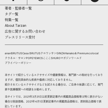
著者・監修者一覧
タグ一覧
特集一覧
About Tarzan
広告に関するお問い合わせ
プレスリリース受付
anan
BRUTUS
Casa BRUTUS
クロワッサン
GINZA
Hanako
& Premium
colocal
クウネル・サロン
POPEYE
MCS
こここ
SHURO
マガジンワールド
プライバシーポリシー
本サイトで紹介しているエクササイズや健康情報は、専門家への取材を行っており
ますが、個別具体的な疾病や傷病に対応しておりません。
紹介されているエクササイズなどを試される場合は、ご自身の体調に応じて、専門
家や医療機関への相談をお勧めします。
当サイトでは、2021年3月31日以前更新記事内の掲載商品価格等は特に表示がない
場合は税抜価格、2021年4月1日更新記事内の掲載商品価格は、原則税込価格で表
記しています。