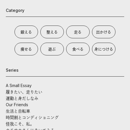
Category
鍛える
整える
走る
出かける
痩せる
遊ぶ
食べる
身につける
Series
A Small Essay
履きたい、走りたい
運動と身だしなみ
Our Friends
生活と自転車
時間割とコンディショニング
怪我こそ、私。