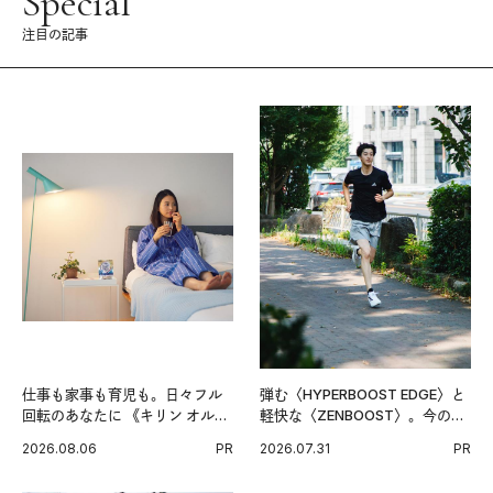
Special
注目の記事
仕事も家事も育児も。日々フル
弾む〈HYPERBOOST EDGE〉と
回転のあなたに 《キリン オルニ
軽快な〈ZENBOOST〉。今の時
チンPRO》という新習慣。
代に寄り添うアディダスが打ち
2026.08.06
PR
2026.07.31
PR
出した新機軸。