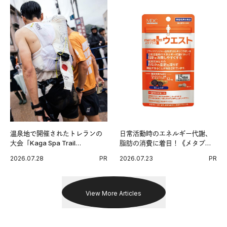
温泉地で開催されたトレランの
日常活動時のエネルギー代謝、
大会「Kaga Spa Trail
脂肪の消費に着目！《メタプラ
Endurance 100 by UTMB」。本
ス ウエスト》で始める体メンテ
2026.07.28
PR
2026.07.23
PR
戦を夢見るランナーたちの奮闘
習慣。
を追った。
View More Articles