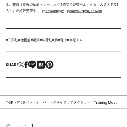
る。書籍『長寿の体幹トレーニング4週間で姿勢がよくなる！スタスタ歩け
る！』が好評発売中。
@
sawakigym
@
sawakigym_sawaki
#
三角筋
#
僧帽筋
#
動画
#
広背筋
#
肩
#
背中
#
自宅トレ
SHARE
TOP
#106 ベントオーバー・スキャプラアダクション：Training Movie
100＋