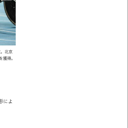
症。北京
ルを獲得。
形によ