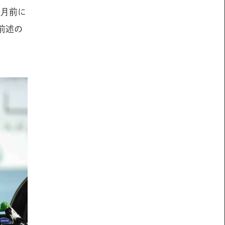
か月前に
前述の