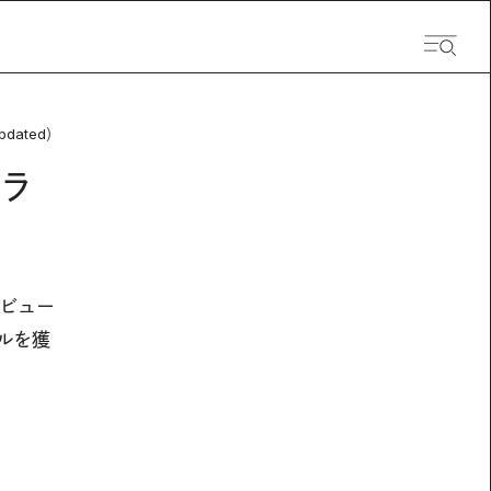
pdated）
ラ
デビュー
ダルを獲