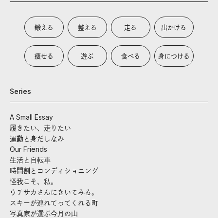
鍛える
整える
走る
出かける
痩せる
遊ぶ
食べる
身につける
Series
A Small Essay
履きたい、走りたい
運動と身だしなみ
Our Friends
生活と自転車
時間割とコンディショニング
怪我こそ、私。
ウチサカさんにきいてみる。
スキーが連れてってくれる町
写真家が選ぶ今月の山