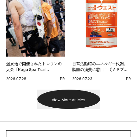
温泉地で開催されたトレランの
日常活動時のエネルギー代謝、
大会「Kaga Spa Trail
脂肪の消費に着目！《メタプラ
Endurance 100 by UTMB」。本
ス ウエスト》で始める体メンテ
2026.07.28
PR
2026.07.23
PR
戦を夢見るランナーたちの奮闘
習慣。
を追った。
View More Articles