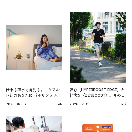
仕事も家事も育児も。日々フル
弾む〈HYPERBOOST EDGE〉と
回転のあなたに 《キリン オルニ
軽快な〈ZENBOOST〉。今の時
チンPRO》という新習慣。
代に寄り添うアディダスが打ち
2026.08.06
PR
2026.07.31
PR
出した新機軸。