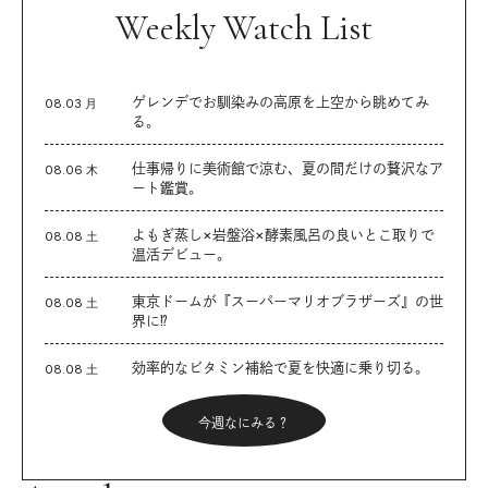
Weekly Watch List
ゲレンデでお馴染みの高原を上空から眺めてみ
08.03 月
る。
仕事帰りに美術館で涼む、夏の間だけの贅沢なア
08.06 木
ート鑑賞。
よもぎ蒸し×岩盤浴×酵素風呂の良いとこ取りで
08.08 土
温活デビュー。
東京ドームが『スーパーマリオブラザーズ』の世
08.08 土
界に⁉︎
効率的なビタミン補給で夏を快適に乗り切る。
08.08 土
今週なにみる？