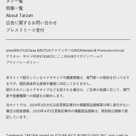
タグ一覧
特集一覧
About Tarzan
広告に関するお問い合わせ
プレスリリース受付
anan
BRUTUS
Casa BRUTUS
クロワッサン
GINZA
Hanako
& Premium
colocal
クウネル・サロン
POPEYE
MCS
こここ
SHURO
マガジンワールド
プライバシーポリシー
本サイトで紹介しているエクササイズや健康情報は、専門家への取材を行っており
ますが、個別具体的な疾病や傷病に対応しておりません。
紹介されているエクササイズなどを試される場合は、ご自身の体調に応じて、専門
家や医療機関への相談をお勧めします。
当サイトでは、2021年3月31日以前更新記事内の掲載商品価格等は特に表示がない
場合は税抜価格、2021年4月1日更新記事内の掲載商品価格は、原則税込価格で表
記しています。
Trademark TARZAN owned by EDGAR RICE BURROUGHS,INC. and used by