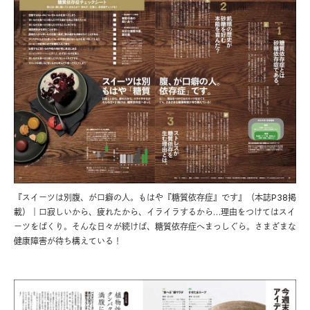
『スイーツは別腹、が口癖の人。もはや『糖質依存症』です』（本誌P38掲
載）｜口寂しいから、疲れたから、イライラするから…理由をつけてはスイ
ーツをぱくり。そんな日々が続けば、糖質依存症へまっしぐら。さまざまな
健康障害が待ち構えている！