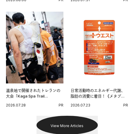
出した新機軸。
温泉地で開催されたトレランの
日常活動時のエネルギー代謝、
大会「Kaga Spa Trail
脂肪の消費に着目！《メタプラ
Endurance 100 by UTMB」。本
ス ウエスト》で始める体メンテ
2026.07.28
PR
2026.07.23
PR
戦を夢見るランナーたちの奮闘
習慣。
を追った。
View More Articles