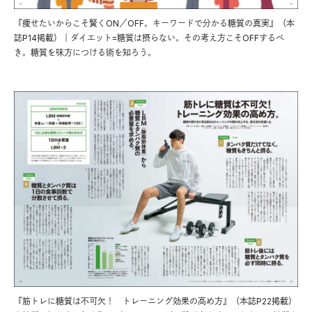
『痩せたいからこそ賢くON／OFF。キーワードで分かる糖質の真実』（本
誌P14掲載）｜ダイエット=糖質は摂らない。その考え方こそOFFするべ
き。糖質を味方につける術を知ろう。
『筋トレに糖質は不可欠！ トレーニング効果の高め方』（本誌P22掲載）