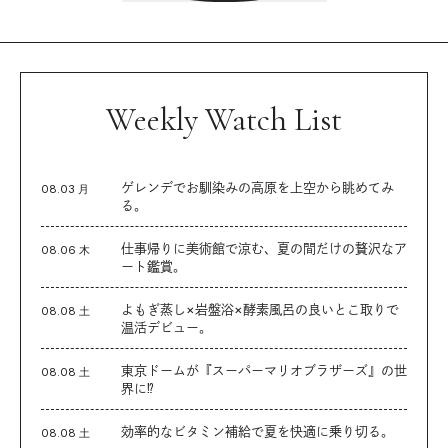
Weekly Watch List
ゲレンデでお馴染みの高原を上空から眺めてみ
08.03 月
る。
仕事帰りに美術館で涼む、夏の間だけの贅沢なア
08.06 木
ート鑑賞。
よもぎ蒸し×岩盤浴×酵素風呂の良いとこ取りで
08.08 土
温活デビュー。
東京ドームが『スーパーマリオブラザーズ』の世
08.08 土
界に⁉︎
効率的なビタミン補給で夏を快適に乗り切る。
08.08 土