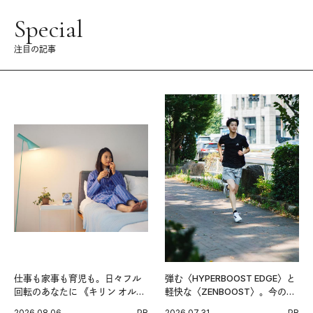
Special
注目の記事
仕事も家事も育児も。日々フル
弾む〈HYPERBOOST EDGE〉と
回転のあなたに 《キリン オルニ
軽快な〈ZENBOOST〉。今の時
チンPRO》という新習慣。
代に寄り添うアディダスが打ち
2026.08.06
PR
2026.07.31
PR