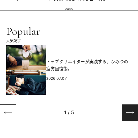
Popular
人気記事
源
トップクリエイターが実践する、ひみつの
疲労回復術。
2026.07.07
1
/
5