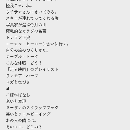
怪我こそ、私。
ウチサカさんにきいてみる。
スキーが連れてってくれる町
写真家が選ぶ今月の山
極私的なカラダの名著
トレラン正史
ローカル・ヒーローに会いに行く。
自分の旅のつくりかた。
テーブル・トーク
こんな休暇、どう？
「走る映画」のプレイリスト
ワンモア・ハーブ
ヨガと気づき
at
こぼればなし
老いと表現
ターザンのスクラップブック
笑いとウェルビーイング
あの人の隣には。
そのユニ、どこの？