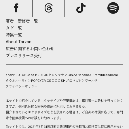
著者・監修者一覧
タグ一覧
特集一覧
About Tarzan
広告に関するお問い合わせ
プレスリリース受付
anan
BRUTUS
Casa BRUTUS
クロワッサン
GINZA
Hanako
& Premium
colocal
クウネル・サロン
POPEYE
MCS
こここ
SHURO
マガジンワールド
プライバシーポリシー
本サイトで紹介しているエクササイズや健康情報は、専門家への取材を行っており
ますが、個別具体的な疾病や傷病に対応しておりません。
紹介されているエクササイズなどを試される場合は、ご自身の体調に応じて、専門
家や医療機関への相談をお勧めします。
当サイトでは、2021年3月31日以前更新記事内の掲載商品価格等は特に表示がない