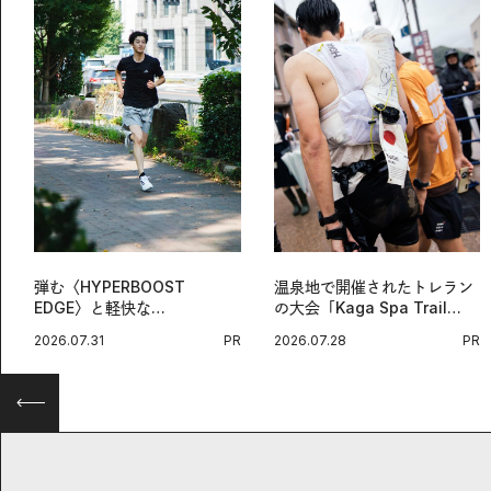
弾む〈HYPERBOOST
温泉地で開催されたトレラン
EDGE〉と軽快な
の大会「Kaga Spa Trail
〈ZENBOOST〉。今の時代
Endurance 100 by
2026.07.31
PR
2026.07.28
PR
に寄り添うアディダスが打ち
UTMB」。本戦を夢見るラン
出した新機軸。
ナーたちの奮闘を追った。