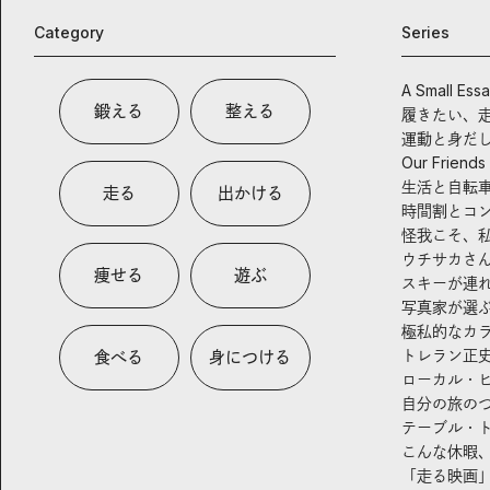
Category
Series
A Small Ess
鍛える
整える
履きたい、
運動と身だ
Our Friends
生活と自転
走る
出かける
時間割とコ
怪我こそ、
ウチサカさ
痩せる
遊ぶ
スキーが連
写真家が選
極私的なカ
トレラン正
食べる
身につける
ローカル・
自分の旅の
テーブル・
こんな休暇
「走る映画