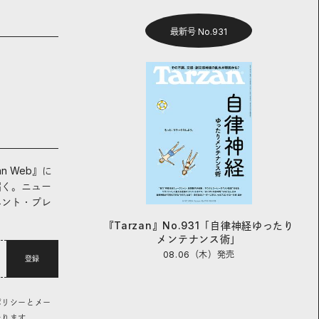
最新号 No.931
an Web』に
届く。ニュー
ベント・プレ
『Tarzan』No.931「自律神経ゆったり
メンテナンス術」
08.06（木）
発売
登録
ポリシーとメー
なります。