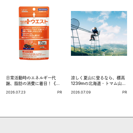
日常活動時のエネルギー代
涼しく夏山に登るなら、標高
謝、脂肪の消費に着目！《メ
1239mの北海道・トマム山で
タプラス ウエスト》で始める
旅登山へ。
2026.07.23
PR
2026.07.09
PR
体メンテ習慣。