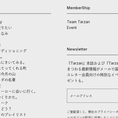
MemberShip
ay
Team Tarzan
走りたい
Event
しなみ
車
Newsletter
ンディショニング
私。
んにきいてみる。
『Tarzan』本誌および『Tarz
れてってくれる町
まつわる最新情報がメールで
ぶ今月の山
スレター会員向けの特別なイ
ラダの名著
ゼントも。
史
ヒーローに会いに行く。
つくりかた。
トーク
、どう？
ご登録頂くと、弊社のプライバシー
」のプレイリスト
ルマガジンの配信に同意したことに