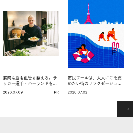
筋肉も脳も血管も整える。サ
市民プールは、大人にこそ薦
ッカー選手・ハーランドも注
めたい街のリラクゼーション
目する、ノルウェーサーモン
スポットだ。
2026.07.09
PR
2026.07.02
＆サバの“最強アスリート
食”。