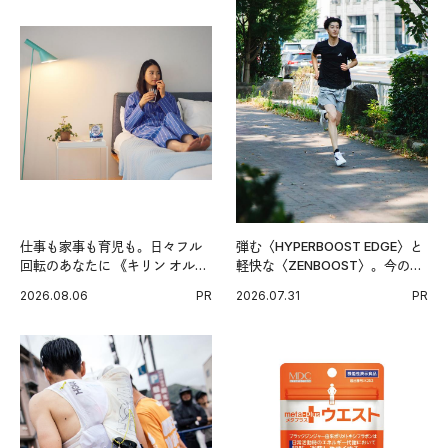
仕事も家事も育児も。日々フル
弾む〈HYPERBOOST EDGE〉と
回転のあなたに 《キリン オルニ
軽快な〈ZENBOOST〉。今の時
チンPRO》という新習慣。
代に寄り添うアディダスが打ち
2026.08.06
PR
2026.07.31
PR
出した新機軸。