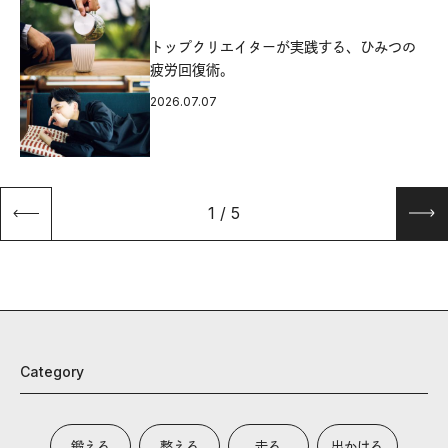
源
トップクリエイターが実践する、ひみつの
疲労回復術。
2026.07.07
1
/
5
Category
鍛える
整える
走る
出かける