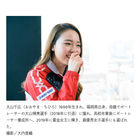
大山千広（おおやま・ちひろ）1996年生まれ。福岡県出身。母親でボート
レーサーの大山博美選手（2018年に引退）に憧れ、高校卒業後にボートレ
ーサー養成所へ。2019年に賞金女王に輝き、最優秀女子選手にも選ばれ
た。
撮影／大内香織