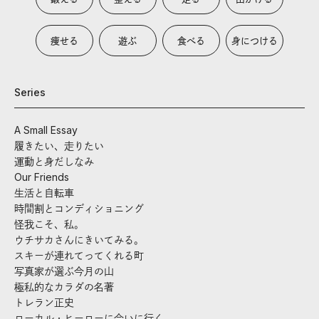
痩せる
遊ぶ
食べる
身につける
Series
A Small Essay
履きたい、走りたい
運動と身だしなみ
Our Friends
生活と自転車
時間割とコンディショニング
怪我こそ、私。
ウチサカさんにきいてみる。
スキーが連れてってくれる町
写真家が選ぶ今月の山
極私的なカラダの名著
トレラン正史
ローカル・ヒーローに会いに行く。