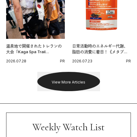
温泉地で開催されたトレランの
日常活動時のエネルギー代謝、
大会「Kaga Spa Trail
脂肪の消費に着目！《メタプラ
Endurance 100 by UTMB」。本
ス ウエスト》で始める体メンテ
2026.07.28
PR
2026.07.23
PR
戦を夢見るランナーたちの奮闘
習慣。
を追った。
View More Articles
Weekly Watch List