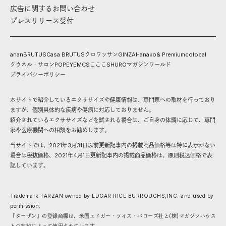
広告に関するお問い合わせ
プレスリリース受付
anan
BRUTUS
Casa BRUTUS
クロワッサン
GINZA
Hanako
& Premium
colocal
クウネル・サロン
POPEYE
MCS
こここ
SHURO
マガジンワールド
プライバシーポリシー
本サイトで紹介しているエクササイズや健康情報は、専門家への取材を行っており
ますが、個別具体的な疾病や傷病に対応しておりません。
紹介されているエクササイズなどを試される場合は、ご自身の体調に応じて、専門
家や医療機関への相談をお勧めします。
当サイトでは、2021年3月31日以前更新記事内の掲載商品価格等は特に表示がない
場合は税抜価格、2021年4月1日更新記事内の掲載商品価格は、原則税込価格で表
記しています。
Trademark TARZAN owned by EDGAR RICE BURROUGHS,INC. and used by
permission.
『ターザン』の登録商標は、米国エドガー・ライス・バローズ社と(株)マガジンハウス
との契約によって使用されています。