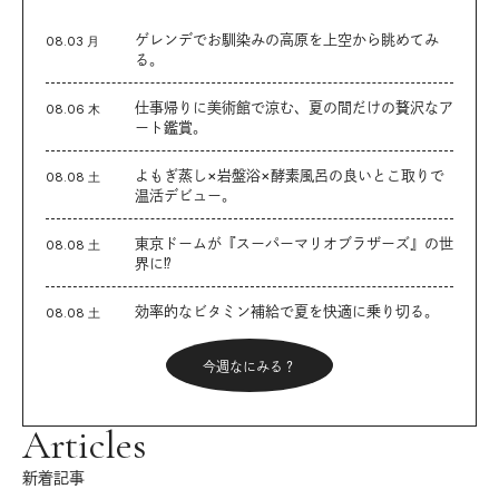
ゲレンデでお馴染みの高原を上空から眺めてみ
08.03 月
る。
仕事帰りに美術館で涼む、夏の間だけの贅沢なア
08.06 木
ート鑑賞。
よもぎ蒸し×岩盤浴×酵素風呂の良いとこ取りで
08.08 土
温活デビュー。
東京ドームが『スーパーマリオブラザーズ』の世
08.08 土
界に⁉︎
効率的なビタミン補給で夏を快適に乗り切る。
08.08 土
今週なにみる？
Articles
新着記事