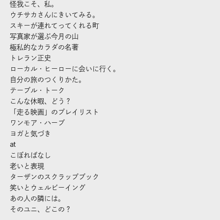
怪我こそ、私。
ウチサカさんにきいてみる。
スキーが連れてってくれる町
写真家が選ぶ今月の山
極私的なカラダの名著
トレラン正史
ローカル・ヒーローに会いに行く。
自分の旅のつくりかた。
テーブル・トーク
こんな休暇、どう？
「走る映画」のプレイリスト
ワンモア・ハーブ
ヨガと気づき
at
こぼればなし
老いと表現
ターザンのスクラップブック
笑いとウェルビーイング
あの人の隣には。
そのユニ、どこの？