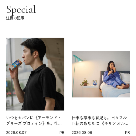
Special
注目の記事
いつもカバンに《アーモンド・
仕事も家事も育児も。日々フル
ブリーズ プロテイン》を。忙し
回転のあなたに 《キリン オルニ
い毎日の簡単コンディショニン
チンPRO》という新習慣。
2026.08.07
PR
2026.08.06
PR
グ習慣。