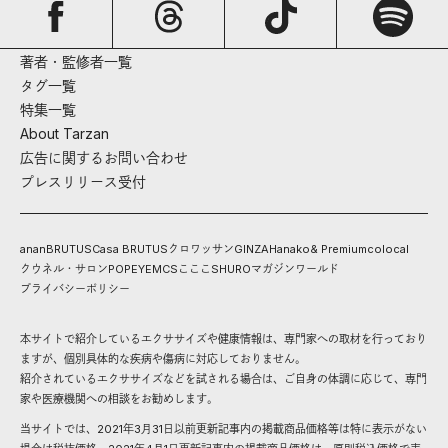
著者・監修者一覧
タグ一覧
特集一覧
About Tarzan
広告に関するお問い合わせ
プレスリリース受付
anan
BRUTUS
Casa BRUTUS
クロワッサン
GINZA
Hanako
& Premium
colocal
クウネル・サロン
POPEYE
MCS
こここ
SHURO
マガジンワールド
プライバシーポリシー
本サイトで紹介しているエクササイズや健康情報は、専門家への取材を行っており
ますが、個別具体的な疾病や傷病に対応しておりません。
紹介されているエクササイズなどを試される場合は、ご自身の体調に応じて、専門
家や医療機関への相談をお勧めします。
当サイトでは、2021年3月31日以前更新記事内の掲載商品価格等は特に表示がない