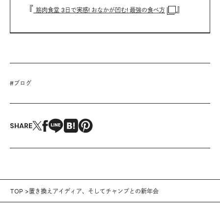
『
』
筋肉食堂 3日で実感! おなかが凹む! 最強の食べ方
#
ブログ
SHARE
TOP
置き換えアイディア、そしてチャンプとの新年会