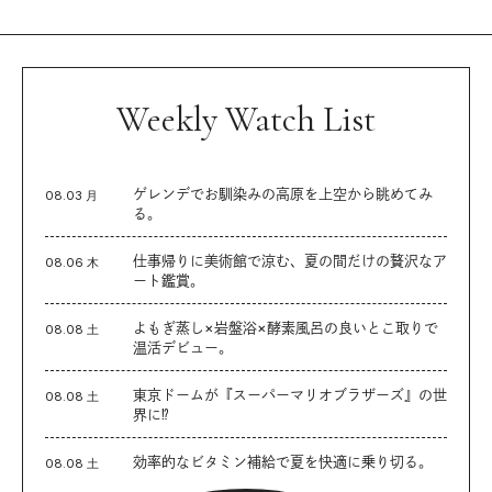
Weekly Watch List
ゲレンデでお馴染みの高原を上空から眺めてみ
08.03 月
る。
仕事帰りに美術館で涼む、夏の間だけの贅沢なア
08.06 木
ート鑑賞。
よもぎ蒸し×岩盤浴×酵素風呂の良いとこ取りで
08.08 土
温活デビュー。
東京ドームが『スーパーマリオブラザーズ』の世
08.08 土
界に⁉︎
効率的なビタミン補給で夏を快適に乗り切る。
08.08 土