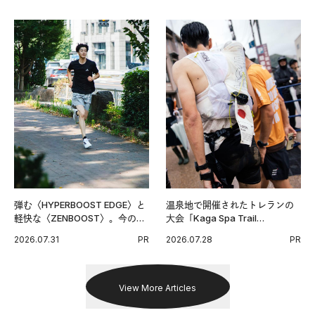
弾む〈HYPERBOOST EDGE〉と
温泉地で開催されたトレランの
軽快な〈ZENBOOST〉。今の時
大会「Kaga Spa Trail
代に寄り添うアディダスが打ち
Endurance 100 by UTMB」。本
2026.07.31
PR
2026.07.28
PR
出した新機軸。
戦を夢見るランナーたちの奮闘
を追った。
View More Articles