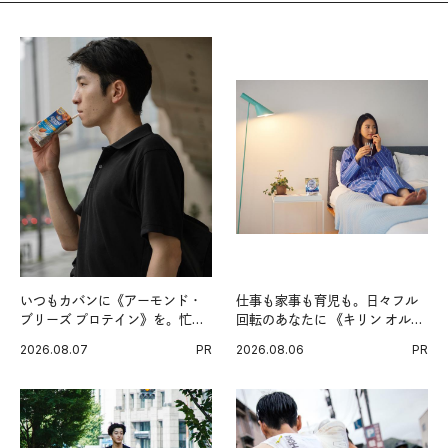
いつもカバンに《アーモンド・
仕事も家事も育児も。日々フル
ブリーズ プロテイン》を。忙し
回転のあなたに 《キリン オルニ
い毎日の簡単コンディショニン
チンPRO》という新習慣。
2026.08.07
PR
2026.08.06
PR
グ習慣。