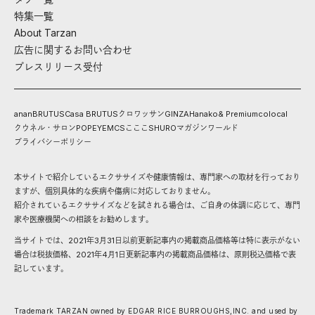
特集一覧
About Tarzan
広告に関するお問い合わせ
プレスリリース受付
anan
BRUTUS
Casa BRUTUS
クロワッサン
GINZA
Hanako
& Premium
colocal
クウネル・サロン
POPEYE
MCS
こここ
SHURO
マガジンワールド
プライバシーポリシー
本サイトで紹介しているエクササイズや健康情報は、専門家への取材を行っており
ますが、個別具体的な疾病や傷病に対応しておりません。
紹介されているエクササイズなどを試される場合は、ご自身の体調に応じて、専門
家や医療機関への相談をお勧めします。
当サイトでは、2021年3月31日以前更新記事内の掲載商品価格等は特に表示がない
場合は税抜価格、2021年4月1日更新記事内の掲載商品価格は、原則税込価格で表
記しています。
Trademark TARZAN owned by EDGAR RICE BURROUGHS,INC. and used by