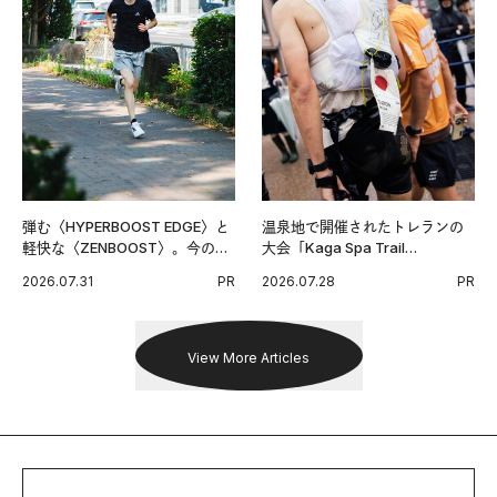
弾む〈HYPERBOOST EDGE〉と
温泉地で開催されたトレランの
軽快な〈ZENBOOST〉。今の時
大会「Kaga Spa Trail
代に寄り添うアディダスが打ち
Endurance 100 by UTMB」。本
2026.07.31
PR
2026.07.28
PR
出した新機軸。
戦を夢見るランナーたちの奮闘
を追った。
View More Articles