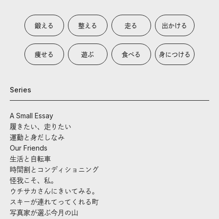
鍛える
整える
走る
出かける
痩せる
遊ぶ
食べる
身につける
Series
A Small Essay
履きたい、走りたい
運動と身だしなみ
Our Friends
生活と自転車
時間割とコンディショニング
怪我こそ、私。
ウチサカさんにきいてみる。
スキーが連れてってくれる町
写真家が選ぶ今月の山