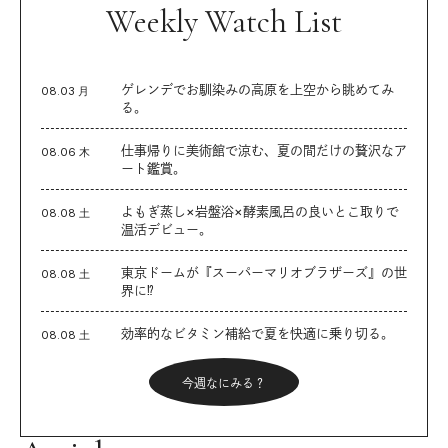
Weekly Watch List
ゲレンデでお馴染みの高原を上空から眺めてみ
08.03 月
る。
仕事帰りに美術館で涼む、夏の間だけの贅沢なア
08.06 木
ート鑑賞。
よもぎ蒸し×岩盤浴×酵素風呂の良いとこ取りで
08.08 土
温活デビュー。
東京ドームが『スーパーマリオブラザーズ』の世
08.08 土
界に⁉︎
効率的なビタミン補給で夏を快適に乗り切る。
08.08 土
今週なにみる？