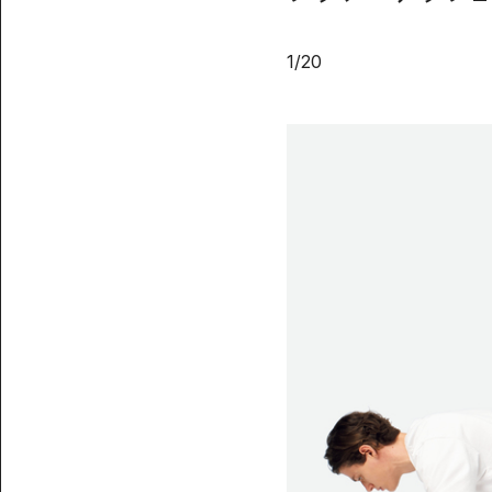
1
/
20