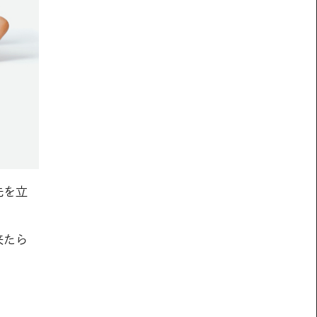
先を立
来たら