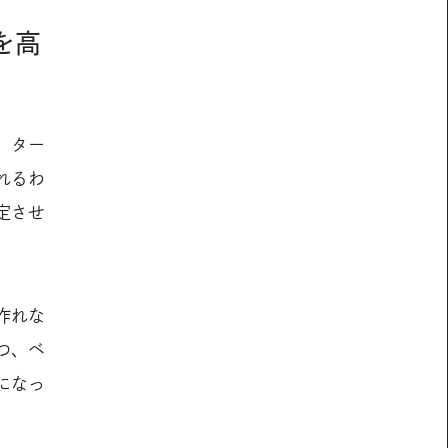
を高
。ター
れるわ
定させ
作れな
つ、ベ
になっ