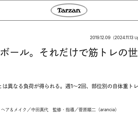
2019.12.09
2024.11.13
（
U
ボール。それだけで筋トレの世
とは異なる負荷が得られる。週1～2回、部位別の自体重ト
ア＆メイク／中田真代 監修・指導／菅原順二（arancia）