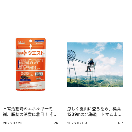
日常活動時のエネルギー代
涼しく夏山に登るなら、標高
謝、脂肪の消費に着目！《メ
1239mの北海道・トマム山で
タプラス ウエスト》で始める
旅登山へ。
2026.07.23
PR
2026.07.09
PR
体メンテ習慣。