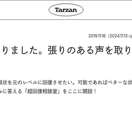
2019.11.18
2024.11.13
（
U
低くなりました。張りのある声を取
現状を元のレベルに回復させたい。可能であればベターな
みに答える「超回復相談室」をここに開設！