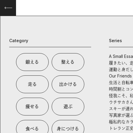
Category
Series
A Small Ess
鍛える
整える
履きたい、
運動と身だ
Our Friends
生活と自転
走る
出かける
時間割とコ
怪我こそ、
ウチサカさ
痩せる
遊ぶ
スキーが連
写真家が選
極私的なカ
トレラン正
食べる
身につける