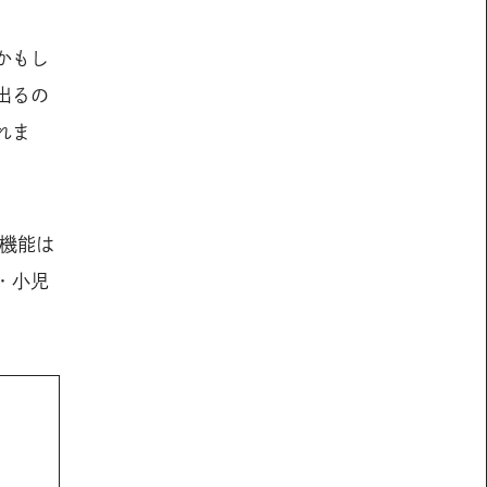
かもし
出るの
れま
機能は
・小児