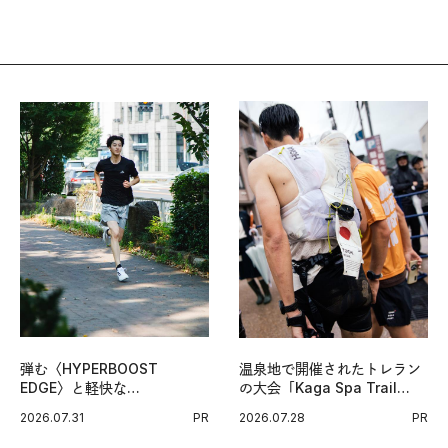
弾む〈HYPERBOOST
温泉地で開催されたトレラン
EDGE〉と軽快な
の大会「Kaga Spa Trail
〈ZENBOOST〉。今の時代
Endurance 100 by
2026.07.31
PR
2026.07.28
PR
に寄り添うアディダスが打ち
UTMB」。本戦を夢見るラン
出した新機軸。
ナーたちの奮闘を追った。