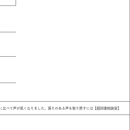
14 昔に比べて声が低くなりました。張りのある声を取り戻すには【超回復相談室】