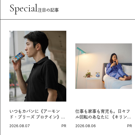
Special
注目の記事
いつもカバンに《アーモン
仕事も家事も育児も。日々フ
ド・ブリーズ プロテイン》
ル回転のあなたに 《キリン
を。忙しい毎日の簡単コンデ
オルニチンPRO》という新習
2026.08.07
PR
2026.08.06
PR
ィショニング習慣。
慣。