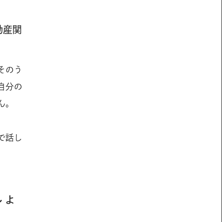
動産関
そのう
自分の
ん。
で話し
しょ