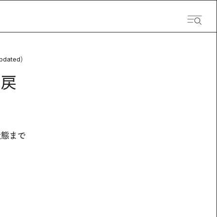
pdated）
り戻
状態まで