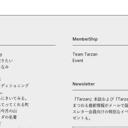
MemberShip
ay
Team Tarzan
走りたい
Event
しなみ
車
Newsletter
ンディショニング
私。
んにきいてみる。
『Tarzan』本誌および『Tarz
れてってくれる町
まつわる最新情報がメールで
ぶ今月の山
スレター会員向けの特別なイ
ラダの名著
ゼントも。
史