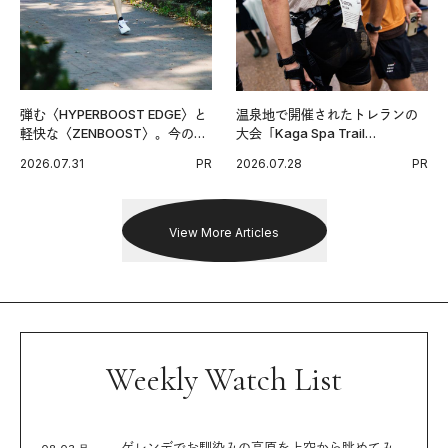
弾む〈HYPERBOOST EDGE〉と
温泉地で開催されたトレランの
軽快な〈ZENBOOST〉。今の時
大会「Kaga Spa Trail
代に寄り添うアディダスが打ち
Endurance 100 by UTMB」。本
2026.07.31
PR
2026.07.28
PR
出した新機軸。
戦を夢見るランナーたちの奮闘
を追った。
View More Articles
Weekly Watch List
ゲレンデでお馴染みの高原を上空から眺めてみ