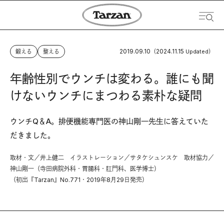
2019.09.10
2024.11.15
鍛える
整える
（
Updated）
年齢性別でウンチは変わる。誰にも聞
けないウンチにまつわる素朴な疑問
ウンチQ＆A。排便機能専門医の神山剛一先生に答えていた
だきました。
取材・文／井上健二 イラストレーション／サタケシュンスケ 取材協力／
神山剛一（寺田病院外科・胃腸科・肛門科、医学博士）
（初出『Tarzan』No.771・2019年8月29日発売）