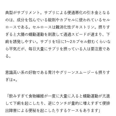
典型がサプリメント。サプリによる便通悪化の引き金となる
のは、成分を包んでいる錠剤やカプセルに使われているセル
ロースである。セルロースは難消化性デキストリン。摂りす
ぎると大腸の蠕動運動を刺激して通過スピードが速まり、下
痢を誘発しやすい。サプリを1日に1〜2カプセル飲むくらいな
ら平気だが、毎日大量にサプリを摂っている人は要注意であ
る。
意識高い系の好物である青汁やグリーンスムージーも摂りす
ぎは×。
「飲みすぎて食物繊維が一度に大量に入ると蠕動運動が亢進
して下痢を起こしたり、逆にウンチが量的に増えすぎて便排
出障害による便秘を起こしたりするケースもあります」