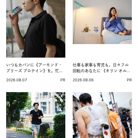
いつもカバンに《アーモンド・
仕事も家事も育児も。日々フル
ブリーズ プロテイン》を。忙し
回転のあなたに 《キリン オルニ
い毎日の簡単コンディショニン
チンPRO》という新習慣。
2026.08.07
PR
2026.08.06
PR
グ習慣。