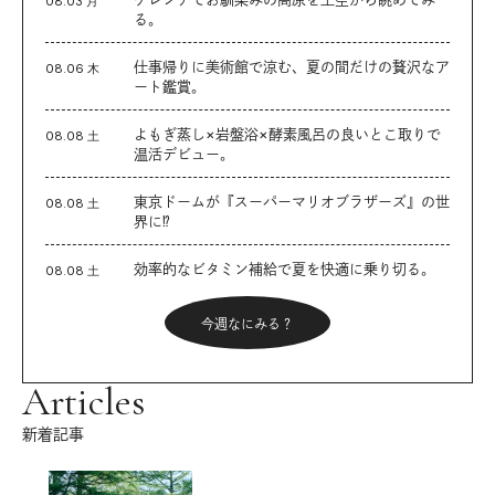
08.03 月
る。
仕事帰りに美術館で涼む、夏の間だけの贅沢なア
08.06 木
ート鑑賞。
よもぎ蒸し×岩盤浴×酵素風呂の良いとこ取りで
08.08 土
温活デビュー。
東京ドームが『スーパーマリオブラザーズ』の世
08.08 土
界に⁉︎
効率的なビタミン補給で夏を快適に乗り切る。
08.08 土
今週なにみる？
Articles
新着記事