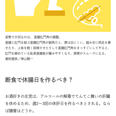
姿勢で大切なのは、 直腸肛門角の調整。
直腸と肛門を結ぶ直腸肛門角が鋭角だと、便は出にくい。踏み台に両足を乗
せたり、上体を軽く前傾させたりして直腸肛門角をまっすぐにしてやると、
肛門を締めている恥骨直腸筋が緩みやすくなり、排便がスムーズになる。
資料提供／神山剛一
断食で休腸日を作るべき？
お酒好きの左党は、アルコールの解毒でてんてこ舞いの肝臓
を休めるため、週2〜3回の休肝日を作るべきとされる。なら
ば腸管はどうか。