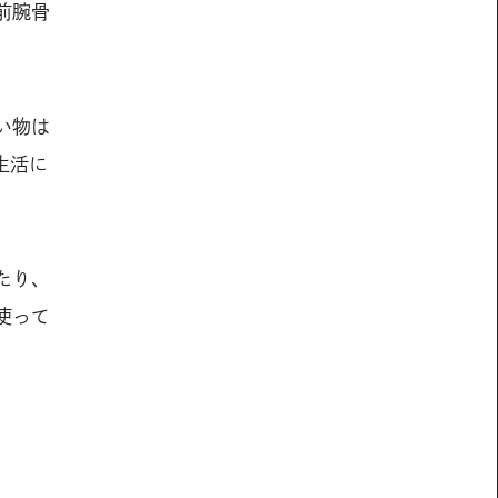
前腕骨
い物は
生活に
たり、
使って