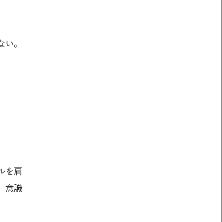
ない。
ルを肩
、意識