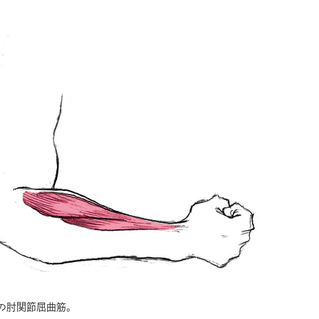
の肘関節屈曲筋。