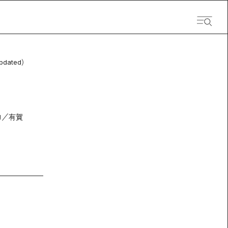
pdated）
力／有賀
）