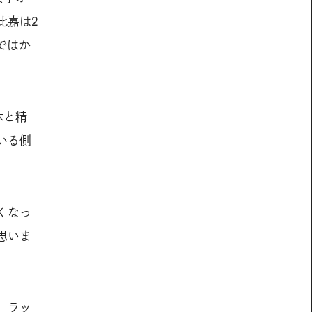
比嘉は2
ではか
体と精
いる側
くなっ
思いま
。
、ラッ