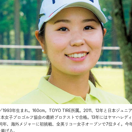
93年生まれ。160cm。TOYO TIRE所属。2011、12年と日本ジュニ
日本女子プロゴルフ協会の最終プロテストで合格。13年にはヤマハレデ
同年、海外メジャーに初挑戦、全英リコー女子オープンで7位タイ。今
を挙げる。