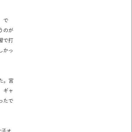
。で
うのが
習で打
しかっ
た。宮
。ギャ
ったで
女子オ