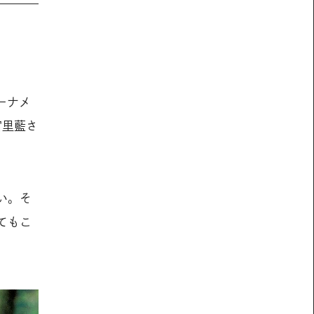
ーナメ
宮里藍さ
い。そ
てもこ
。