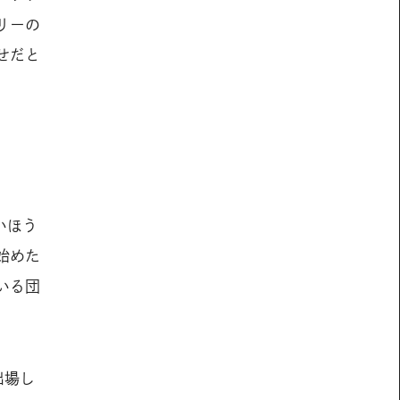
リーの
せだと
いほう
始めた
いる団
出場し