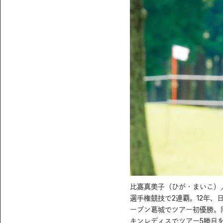
比嘉真美子（ひが・まいこ）／19
選手権競技で2連覇。12年、
ープン葛城でツアー初優勝。
キンレディスでツアー5勝目