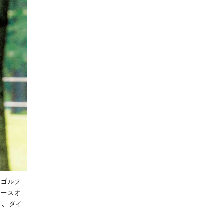
アゴルフ
ィースオ
年、ダイ