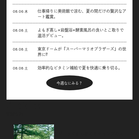
仕事帰りに美術館で涼む、夏の間だけの贅沢なア
08.06 木
ート鑑賞。
よもぎ蒸し×岩盤浴×酵素風呂の良いとこ取りで
08.08 土
温活デビュー。
東京ドームが『スーパーマリオブラザーズ』の世
08.08 土
界に⁉︎
効率的なビタミン補給で夏を快適に乗り切る。
08.08 土
今週なにみる？
Articles
新着記事
フジロックから始めるキャンプのス