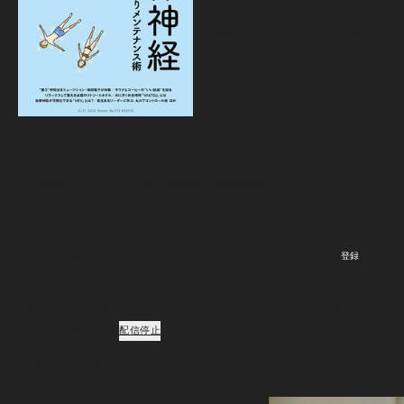
『Tarzan』No.931「自律神
経ゆったりメンテナンス術」
08.06（木）
発売
Newsletter
『Tarzan』本誌および『Tarzan Web』にまつわる最新情報がメー
ルで届く。ニュースレター会員向けの特別なイベント・プレゼン
トも。
登録
ご登録頂くと、弊社のプライバシーポリシーとメールマガジンの配信に同意し
たことになります。
配信停止
Podcast
ポッドキャスト