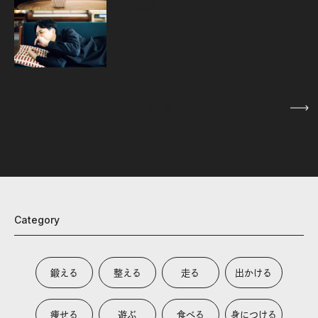
疲労回復術。
2026.07.07
1
/
5
Category
鍛える
整える
走る
出かける
痩せる
遊ぶ
食べる
身につける