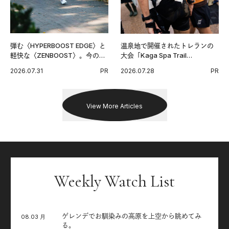
弾む〈HYPERBOOST EDGE〉と
温泉地で開催されたトレランの
軽快な〈ZENBOOST〉。今の時
大会「Kaga Spa Trail
代に寄り添うアディダスが打ち
Endurance 100 by UTMB」。本
2026.07.31
PR
2026.07.28
PR
出した新機軸。
戦を夢見るランナーたちの奮闘
を追った。
View More Articles
Weekly Watch List
ゲレンデでお馴染みの高原を上空から眺めてみ
08.03 月
る。