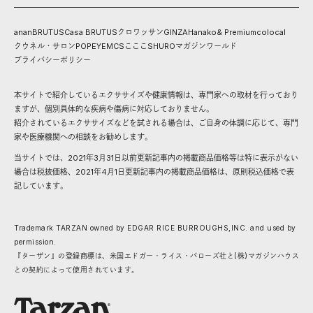
anan
BRUTUS
Casa BRUTUS
クロワッサン
GINZA
Hanako
& Premium
colocal
クウネル・サロン
POPEYE
MCS
こここ
SHURO
マガジンワールド
プライバシーポリシー
本サイトで紹介しているエクササイズや健康情報は、専門家への取材を行っており
ますが、個別具体的な疾病や傷病に対応しておりません。
紹介されているエクササイズなどを試される場合は、ご自身の体調に応じて、専門
家や医療機関への相談をお勧めします。
当サイトでは、2021年3月31日以前更新記事内の掲載商品価格等は特に表示がない
場合は税抜価格、2021年4月1日更新記事内の掲載商品価格は、原則税込価格で表
記しています。
Trademark TARZAN owned by EDGAR RICE BURROUGHS,INC. and used by
permission.
『ターザン』の登録商標は、米国エドガー・ライス・バローズ社と(株)マガジンハウス
との契約によって使用されています。