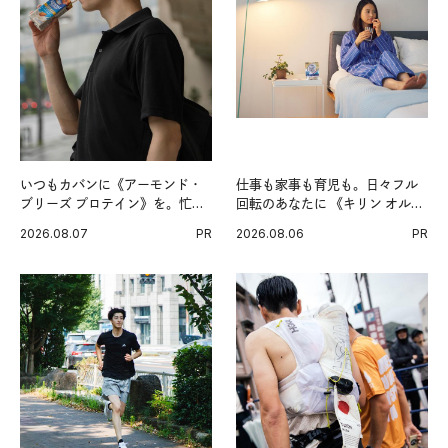
いつもカバンに《アーモンド・
仕事も家事も育児も。日々フル
ブリーズ プロテイン》を。忙し
回転のあなたに 《キリン オルニ
い毎日の簡単コンディショニン
チンPRO》という新習慣。
2026.08.07
PR
2026.08.06
PR
グ習慣。