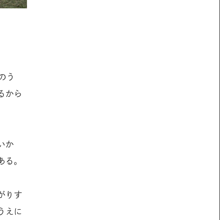
のう
るから
いか
ある。
がりす
うえに