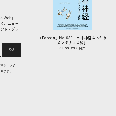
an Web』に
届く。ニュー
ベント・プレ
『Tarzan』No.931「自律神経ゆったり
メンテナンス術」
08.06（木）
発売
登録
ポリシーとメー
なります。