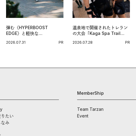
弾む〈HYPERBOOST
温泉地で開催されたトレラン
EDGE〉と軽快な
の大会「Kaga Spa Trail
〈ZENBOOST〉。今の時代
Endurance 100 by
2026.07.31
PR
2026.07.28
PR
に寄り添うアディダスが打ち
UTMB」。本戦を夢見るラン
出した新機軸。
ナーたちの奮闘を追った。
MemberShip
ay
Team Tarzan
走りたい
Event
しなみ
車