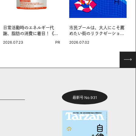
日常活動時のエネルギー代
市民プールは、大人にこそ薦
謝、脂肪の消費に着目！《メ
めたい街のリラクゼーション
タプラス ウエスト》で始める
スポットだ。
2026.07.23
PR
2026.07.02
体メンテ習慣。
最新号 No.931