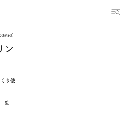
pdated）
リン
っくり使
） 監