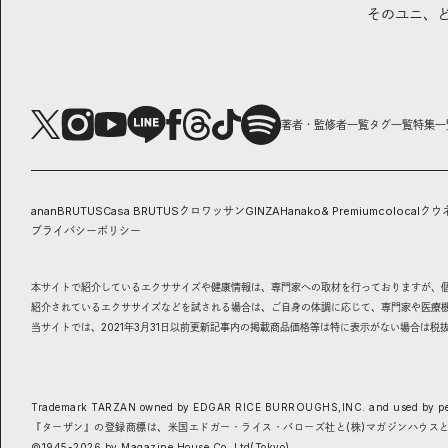
そのユニ、
著者・監修者一覧
タグ一覧
特集一
anan
BRUTUS
Casa BRUTUS
クロワッサン
GINZA
Hanako
& Premium
colocal
クウ
プライバシーポリシー
本サイトで紹介しているエクササイズや健康情報は、専門家への取材を行っておりますが、
紹介されているエクササイズなどを試される場合は、ご自身の体調に応じて、専門家や医療
当サイトでは、2021年3月31日以前更新記事内の掲載商品価格等は特に表示がない場合は税
Trademark TARZAN owned by EDGAR RICE BURROUGHS,INC. and used by pe
『ターザン』の登録商標は、米国エドガー・ライス・バローズ社と(株)マガジンハウス
©1945-
2026
by Magazine House Co.,Ltd(Tokyo)