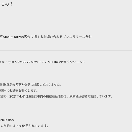
どこの？
覧
About Tarzan
広告に関するお問い合わせ
プレスリリース受付
ネル・サロン
POPEYE
MCS
こここ
SHURO
マガジンワールド
個別具体的な疾病や傷病に対応しておりません。
機関への相談をお勧めします。
抜価格、2021年4月1日更新記事内の掲載商品価格は、原則税込価格で表記しています。
rmission.
との契約によって使用されています。