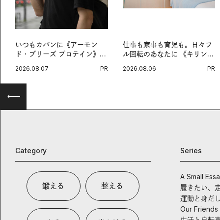
いつもカバンに《アーモン
仕事も家事も育児も。日々フ
ド・ブリーズ プロテイン》
ル回転のあなたに 《キリン
を。忙しい毎日の簡単コンデ
オルニチンPRO》という新習
2026.08.07
PR
2026.08.06
PR
ィショニング習慣。
慣。
Category
Series
A Small Ess
鍛える
整える
履きたい、
運動と身だ
Our Friends
生活と自転