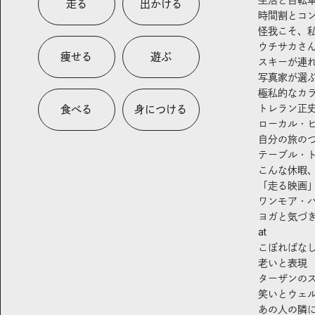
走る
出かける
時間割とコ
怪我こそ、
ウチサカさ
痩せる
遊ぶ
スキーが連
写真家が選
極私的なカ
トレラン正
食べる
身につける
ローカル・
自分の旅の
テーブル・
こんな休暇
「走る映画
ワンモア・
ヨガと気づ
at
こぼればな
老いと表現
ターザンの
笑いとウェ
あの人の隣