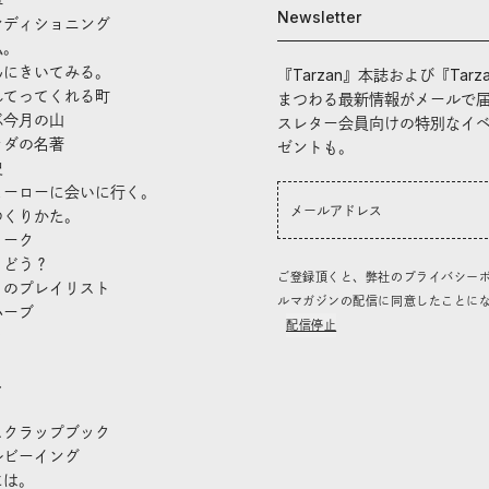
Newsletter
ンディショニング
私。
んにきいてみる。
『Tarzan』本誌および『Tarz
れてってくれる町
まつわる最新情報がメールで
ぶ今月の山
スレター会員向けの特別なイ
ラダの名著
ゼントも。
史
ヒーローに会いに行く。
つくりかた。
トーク
、どう？
ご登録頂くと、弊社のプライバシー
」のプレイリスト
ルマガジンの配信に同意したことに
ハーブ
配信停止
き
し
スクラップブック
ルビーイング
には。