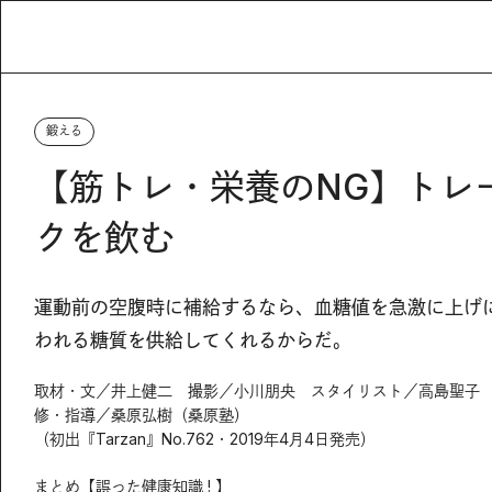
鍛える
【筋トレ・栄養のNG】トレ
クを飲む
運動前の空腹時に補給するなら、血糖値を急激に上げ
われる糖質を供給してくれるからだ。
取材・文／井上健二 撮影／小川朋央 スタイリスト／高島聖子
修・指導／桑原弘樹（桑原塾）
（初出『Tarzan』No.762・2019年4月4日発売）
まとめ【誤った健康知識 ! 】