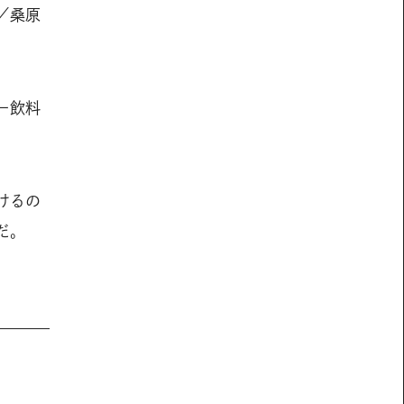
／桑原
ー飲料
けるの
だ。