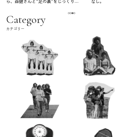
ら、森健さんと“足の裏”をじっくり考
なし。
える。｜麻生要一郎のテーブル・トー
ク
Category
カテゴリー