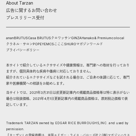
About Tarzan
広告に関するお問い合わせ
プレスリリース受付
anan
BRUTUS
Casa BRUTUS
クロワッサン
GINZA
Hanako
& Premium
colocal
クウネル・サロン
POPEYE
MCS
こここ
SHURO
マガジンワールド
プライバシーポリシー
本サイトで紹介しているエクササイズや健康情報は、専門家への取材を行っており
ますが、個別具体的な疾病や傷病に対応しておりません。
紹介されているエクササイズなどを試される場合は、ご自身の体調に応じて、専門
家や医療機関への相談をお勧めします。
当サイトでは、2021年3月31日以前更新記事内の掲載商品価格等は特に表示がない
場合は税抜価格、2021年4月1日更新記事内の掲載商品価格は、原則税込価格で表
記しています。
Trademark TARZAN owned by EDGAR RICE BURROUGHS,INC. and used by
permission.
『ターザン』の登録商標は、米国エドガー・ライス・バローズ社と(株)マガジンハウス