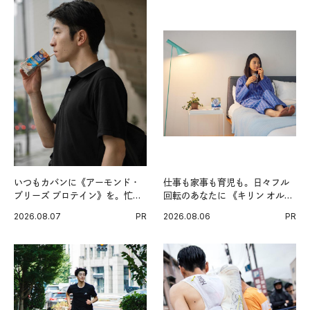
いつもカバンに《アーモンド・
仕事も家事も育児も。日々フル
ブリーズ プロテイン》を。忙し
回転のあなたに 《キリン オルニ
い毎日の簡単コンディショニン
チンPRO》という新習慣。
2026.08.07
PR
2026.08.06
PR
グ習慣。