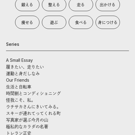
鍛える
整える
走る
出かける
痩せる
遊ぶ
食べる
身につける
Series
A Small Essay
履きたい、走りたい
運動と身だしなみ
Our Friends
生活と自転車
時間割とコンディショニング
怪我こそ、私。
ウチサカさんにきいてみる。
スキーが連れてってくれる町
写真家が選ぶ今月の山
極私的なカラダの名著
トレラン正史