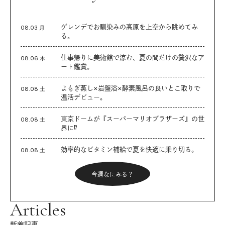
ゲレンデでお馴染みの高原を上空から眺めてみ
08.03 月
る。
仕事帰りに美術館で涼む、夏の間だけの贅沢なア
08.06 木
ート鑑賞。
よもぎ蒸し×岩盤浴×酵素風呂の良いとこ取りで
08.08 土
温活デビュー。
東京ドームが『スーパーマリオブラザーズ』の世
08.08 土
界に⁉︎
効率的なビタミン補給で夏を快適に乗り切る。
08.08 土
今週なにみる？
Articles
新着記事