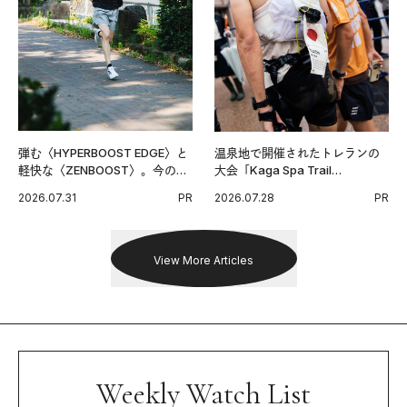
弾む〈HYPERBOOST EDGE〉と
温泉地で開催されたトレランの
軽快な〈ZENBOOST〉。今の時
大会「Kaga Spa Trail
代に寄り添うアディダスが打ち
Endurance 100 by UTMB」。本
2026.07.31
PR
2026.07.28
PR
出した新機軸。
戦を夢見るランナーたちの奮闘
を追った。
View More Articles
Weekly Watch List