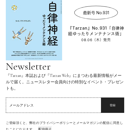
最新号 No.931
『Tarzan』No.931「自律神
経ゆったりメンテナンス術」
08.06（木）
発売
Newsletter
『Tarzan』本誌および『Tarzan Web』にまつわる最新情報がメー
ルで届く。ニュースレター会員向けの特別なイベント・プレゼン
トも。
登録
ご登録頂くと、弊社のプライバシーポリシーとメールマガジンの配信に同意し
たことになります。
配信停止