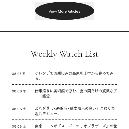
View More Articles
Weekly Watch List
ゲレンデでお馴染みの高原を上空から眺めてみ
08.03 月
る。
仕事帰りに美術館で涼む、夏の間だけの贅沢なア
08.06 木
ート鑑賞。
よもぎ蒸し×岩盤浴×酵素風呂の良いとこ取りで
08.08 土
温活デビュー。
東京ドームが『スーパーマリオブラザーズ』の世
08.08 土