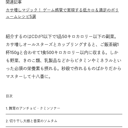
関連記事
カサ増しマジック！ ゲーム感覚で実現する低カロ＆満足のボリ
ュームレシピ5選
紹介するのはCDが1以下で1品50キロカロリー以下の副菜。
カサ増しオールスターズとカップリングすると、ご飯茶碗1
杯150gと合わせて1食500キロカロリー以内に収まる。しか
も野菜、きのこ類、乳製品などからビタミンやミネラルとい
った必須の栄養素も摂れる。秒殺で作れるものばかりだから
マスターして十八番に。
目次
1. 舞茸のアンチョビ・クミンソテー
2. 切り干し大根と香菜のソムタム