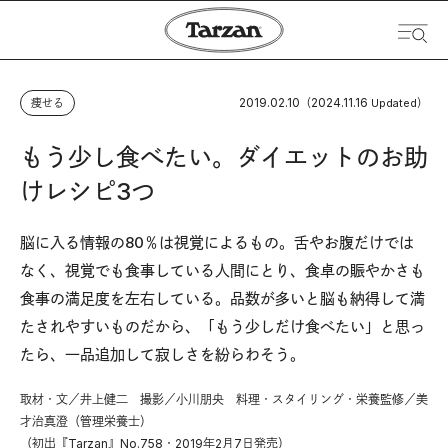
2019.02.10
2024.11.16
痩せる
（
Updated）
もう少し食べたい。ダイエットのお助
けレシピ3つ
脳に入る情報の80％は視覚によるもの。舌やお腹だけでは
なく、視覚でも食事している人間にとり、食卓の賑やかさも
食事の満足度を左右している。品数が多いと脳も納得して満
たされやすいものだから、「もう少しだけ食べたい」と思っ
たら、一品追加して寂しさを紛らわそう。
取材・文／井上健二 撮影／小川朋央 料理・スタイリング・栄養監修／美
才治真澄（管理栄養士）
（初出『Tarzan』No.758・2019年2月7日発売）