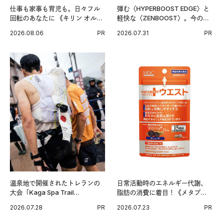
仕事も家事も育児も。日々フル
弾む〈HYPERBOOST EDGE〉と
回転のあなたに 《キリン オルニ
軽快な〈ZENBOOST〉。今の時
チンPRO》という新習慣。
代に寄り添うアディダスが打ち
2026.08.06
PR
2026.07.31
PR
出した新機軸。
温泉地で開催されたトレランの
日常活動時のエネルギー代謝、
大会「Kaga Spa Trail
脂肪の消費に着目！《メタプラ
Endurance 100 by UTMB」。本
ス ウエスト》で始める体メンテ
2026.07.28
PR
2026.07.23
PR
戦を夢見るランナーたちの奮闘
習慣。
を追った。