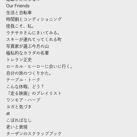
Our Friends
生活と自転車
時間割とコンディショニング
怪我こそ、私。
ウチサカさんにきいてみる。
スキーが連れてってくれる町
写真家が選ぶ今月の山
極私的なカラダの名著
トレラン正史
ローカル・ヒーローに会いに行く。
自分の旅のつくりかた。
テーブル・トーク
こんな休暇、どう？
「走る映画」のプレイリスト
ワンモア・ハーブ
ヨガと気づき
at
こぼればなし
老いと表現
ターザンのスクラップブック