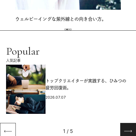
ウェルビーイングな紫外線との向き合い方。
Popular
人気記事
源
トップクリエイターが実践する、ひみつの
疲労回復術。
2026.07.07
1
/
5