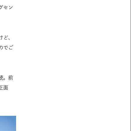
グセン
けど、
のでご
続。前
正面