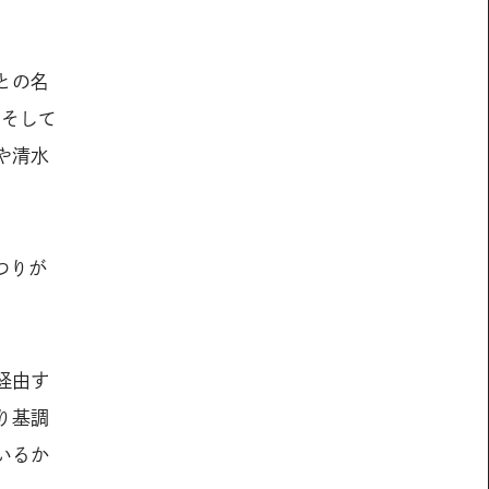
との名
。そして
や清水
つりが
経由す
り基調
いるか