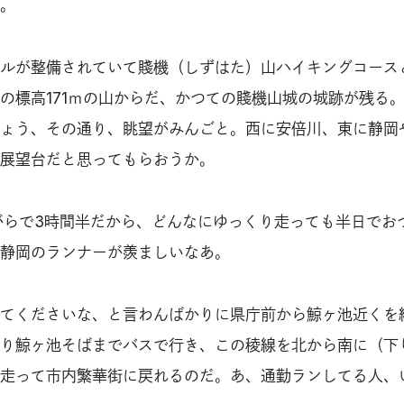
。
ルが整備されていて賤機（しずはた）山ハイキングコース
の標高171ｍの山からだ、かつての賤機山城の城跡が残る
ょう、その通り、眺望がみんごと。西に安倍川、東に静岡
展望台だと思ってもらおうか。
しながらで3時間半だから、どんなにゆっくり走っても半日でお
静岡のランナーが羨ましいなあ。
てくださいな、と言わんばかりに県庁前から鯨ヶ池近くを
り鯨ヶ池そばまでバスで行き、この稜線を北から南に（下
走って市内繁華街に戻れるのだ。あ、通勤ランしてる人、