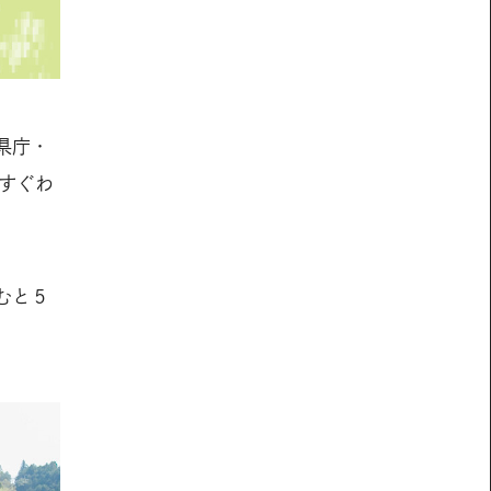
県庁・
すぐわ
むと５