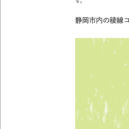
も。
静岡市内の稜線