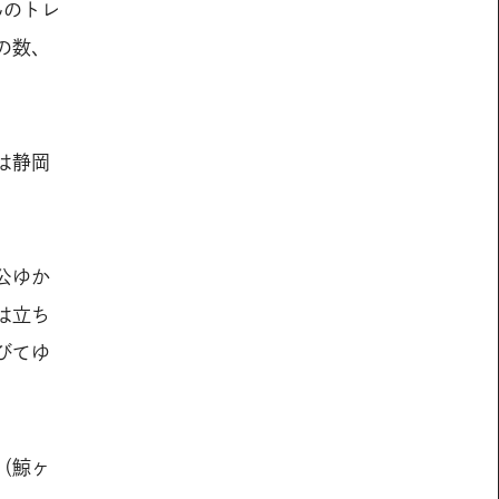
んのトレ
の数、
は静岡
公ゆか
は立ち
びてゆ
（鯨ヶ