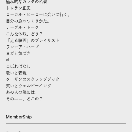
極私的なカラダの名著
トレラン正史
ローカル・ヒーローに会いに行く。
自分の旅のつくりかた。
テーブル・トーク
こんな休暇、どう？
「走る映画」のプレイリスト
ワンモア・ハーブ
ヨガと気づき
at
こぼればなし
老いと表現
ターザンのスクラップブック
笑いとウェルビーイング
あの人の隣には。
そのユニ、どこの？
MemberShip