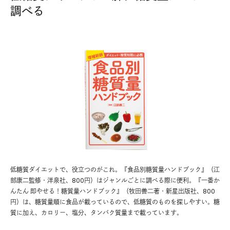
調べる
低糖質ダイエットで、役立つのがこれ。『食品別糖質量ハンドブック』（江
部康二監修・洋泉社、800円）はジャンルごとに調べる際に便利。『一番か
んたん 即やせる！糖質量ハンドブック』（牧田善二著・新星出版社、800
円）は、糖質量順に食品が載っているので、低糖質のものを探しやすい。糖
質に加え、カロリー、塩分、タンパク質量まで載っています。