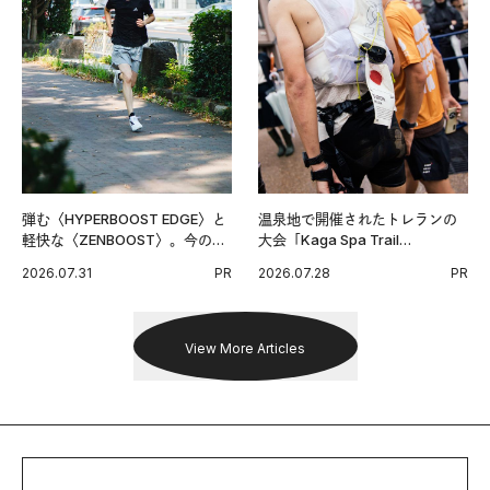
弾む〈HYPERBOOST EDGE〉と
温泉地で開催されたトレランの
軽快な〈ZENBOOST〉。今の時
大会「Kaga Spa Trail
代に寄り添うアディダスが打ち
Endurance 100 by UTMB」。本
2026.07.31
PR
2026.07.28
PR
出した新機軸。
戦を夢見るランナーたちの奮闘
を追った。
View More Articles