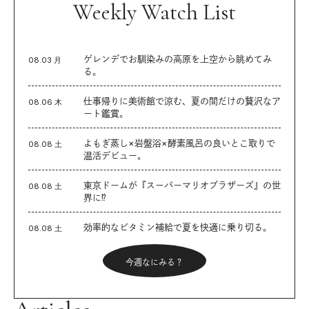
Weekly Watch List
ゲレンデでお馴染みの高原を上空から眺めてみ
08.03 月
る。
仕事帰りに美術館で涼む、夏の間だけの贅沢なア
08.06 木
ート鑑賞。
よもぎ蒸し×岩盤浴×酵素風呂の良いとこ取りで
08.08 土
温活デビュー。
東京ドームが『スーパーマリオブラザーズ』の世
08.08 土
界に⁉︎
効率的なビタミン補給で夏を快適に乗り切る。
08.08 土
今週なにみる？