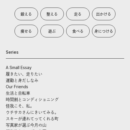
鍛える
整える
走る
出かける
痩せる
遊ぶ
食べる
身につける
Series
A Small Essay
履きたい、走りたい
運動と身だしなみ
Our Friends
生活と自転車
時間割とコンディショニング
怪我こそ、私。
ウチサカさんにきいてみる。
スキーが連れてってくれる町
写真家が選ぶ今月の山