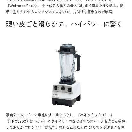
《Wellness Rack》。中上級者も驚きの最大13㎏まで重量を増やせる。簡
単に重りが外せるロックシステムなので、片付けも簡単なのが最高。
硬い皮ごと滑らかに。ハイパワーに驚く
朝食をスムージーで手軽に済ませたいなら、〈バイタミックス〉の
《TNC5200》はいかが。キウイやリンゴなど硬めのフルーツも皮ごと粉砕
して滑らかにするパワーは驚き。材料を詰めたら約1分でできる速さにも注