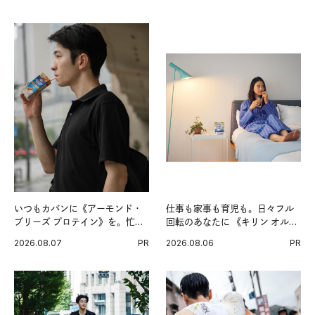
いつもカバンに《アーモンド・
仕事も家事も育児も。日々フル
ブリーズ プロテイン》を。忙し
回転のあなたに 《キリン オルニ
い毎日の簡単コンディショニン
チンPRO》という新習慣。
2026.08.07
PR
2026.08.06
PR
グ習慣。