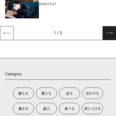
2026.07.07
1
/
5
Category
鍛える
整える
走る
出かける
痩せる
遊ぶ
食べる
身につける