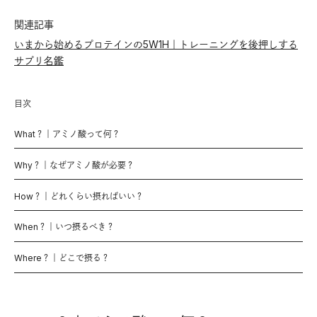
関連記事
いまから始めるプロテインの5W1H｜トレーニングを後押しする
サプリ名鑑
目次
What？｜アミノ酸って何？
Why？｜なぜアミノ酸が必要？
How？｜どれくらい摂ればいい？
When？｜いつ摂るべき？
Where？｜どこで摂る？