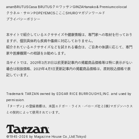
anan
BRUTUS
Casa BRUTUS
クロワッサン
GINZA
Hanako
& Premium
colocal
クウネル・サロン
POPEYE
MCS
こここ
SHURO
マガジンワールド
プライバシーポリシー
本サイトで紹介しているエクササイズや健康情報は、専門家への取材を行っており
ますが、個別具体的な疾病や傷病に対応しておりません。
紹介されているエクササイズなどを試される場合は、ご自身の体調に応じて、専門
家や医療機関への相談をお勧めします。
当サイトでは、2021年3月31日以前更新記事内の掲載商品価格等は特に表示がない
場合は税抜価格、2021年4月1日更新記事内の掲載商品価格は、原則税込価格で表
記しています。
Trademark TARZAN owned by EDGAR RICE BURROUGHS,INC. and used by
permission.
『ターザン』の登録商標は、米国エドガー・ライス・バローズ社と(株)マガジンハウス
との契約によって使用されています。
©1945-
2026
by Magazine House Co.,Ltd(Tokyo)