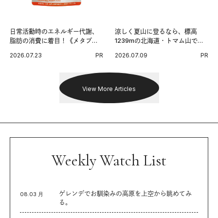
日常活動時のエネルギー代謝、
涼しく夏山に登るなら、標高
脂肪の消費に着目！《メタプラ
1239mの北海道・トマム山で旅
ス ウエスト》で始める体メンテ
登山へ。
2026.07.23
PR
2026.07.09
PR
習慣。
View More Articles
Weekly Watch List
ゲレンデでお馴染みの高原を上空から眺めてみ
08.03 月
る。