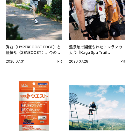
弾む〈HYPERBOOST EDGE〉と
温泉地で開催されたトレランの
軽快な〈ZENBOOST〉。今の時
大会「Kaga Spa Trail
代に寄り添うアディダスが打ち
Endurance 100 by UTMB」。本
2026.07.31
PR
2026.07.28
PR
出した新機軸。
戦を夢見るランナーたちの奮闘
を追った。