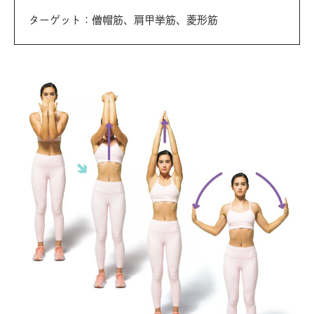
ターゲット：僧帽筋、肩甲挙筋、菱形筋