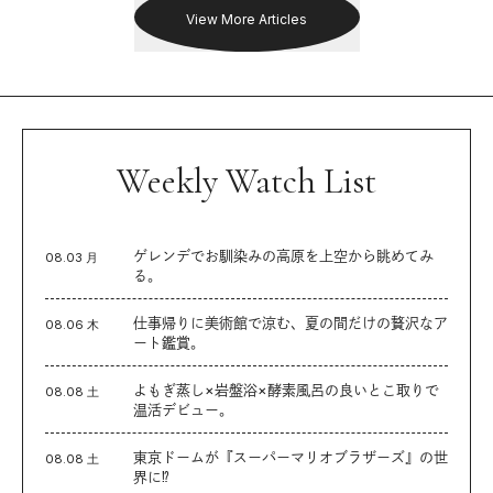
View More Articles
Weekly Watch List
ゲレンデでお馴染みの高原を上空から眺めてみ
08.03 月
る。
仕事帰りに美術館で涼む、夏の間だけの贅沢なア
08.06 木
ート鑑賞。
よもぎ蒸し×岩盤浴×酵素風呂の良いとこ取りで
08.08 土
温活デビュー。
東京ドームが『スーパーマリオブラザーズ』の世
08.08 土
界に⁉︎