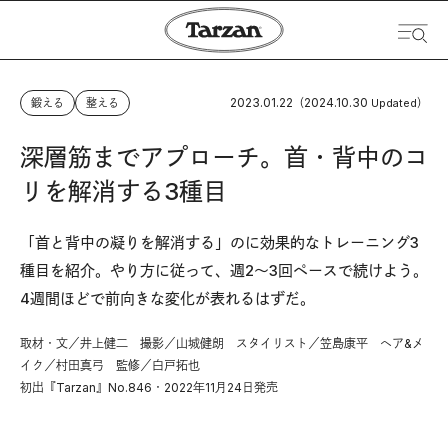
2023.01.22
2024.10.30
鍛える
整える
（
Updated）
深層筋までアプローチ。首・背中のコ
リを解消する3種目
「首と背中の凝りを解消する」のに効果的なトレーニング3
種目を紹介。やり方に従って、週2～3回ペースで続けよう。
4週間ほどで前向きな変化が表れるはずだ。
取材・文／井上健二 撮影／山城健朗 スタイリスト／笠島康平 ヘア&メ
イク／村田真弓 監修／白戸拓也
初出『Tarzan』No.846・2022年11月24日発売