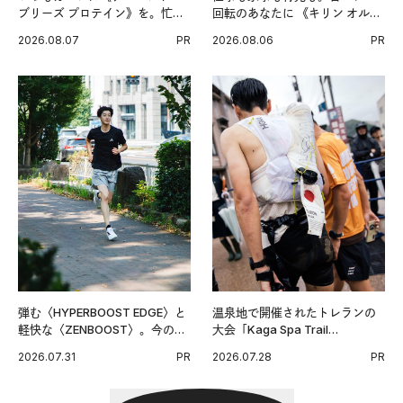
ブリーズ プロテイン》を。忙し
回転のあなたに 《キリン オルニ
い毎日の簡単コンディショニン
チンPRO》という新習慣。
2026.08.07
PR
2026.08.06
PR
グ習慣。
弾む〈HYPERBOOST EDGE〉と
温泉地で開催されたトレランの
軽快な〈ZENBOOST〉。今の時
大会「Kaga Spa Trail
代に寄り添うアディダスが打ち
Endurance 100 by UTMB」。本
2026.07.31
PR
2026.07.28
PR
出した新機軸。
戦を夢見るランナーたちの奮闘
を追った。