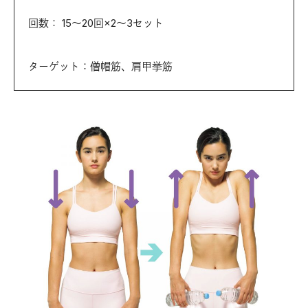
回数： 15～20回×2～3セット
ターゲット：僧帽筋、肩甲挙筋