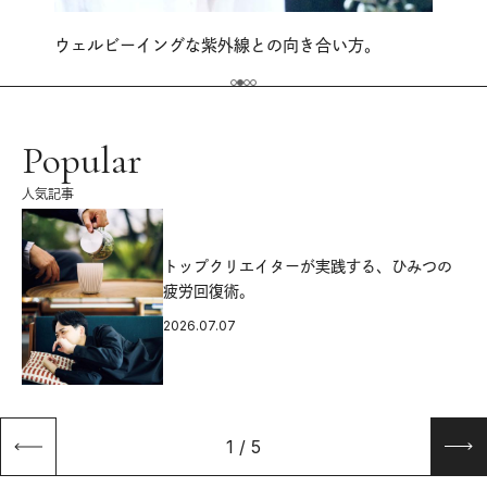
ウェルビーイングな紫外線との向き合い方。
Popular
人気記事
源
トップクリエイターが実践する、ひみつの
疲労回復術。
2026.07.07
1
/
5