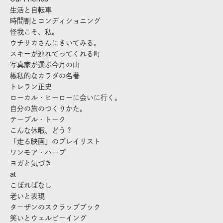
生活と自転車
時間割とコンディショニング
怪我こそ、私。
ウチサカさんにきいてみる。
スキーが連れてってくれる町
写真家が選ぶ今月の山
極私的なカラダの名著
トレラン正史
ローカル・ヒーローに会いに行く。
自分の旅のつくりかた。
テーブル・トーク
こんな休暇、どう？
「走る映画」のプレイリスト
ワンモア・ハーブ
ヨガと気づき
at
こぼればなし
老いと表現
ターザンのスクラップブック
笑いとウェルビーイング