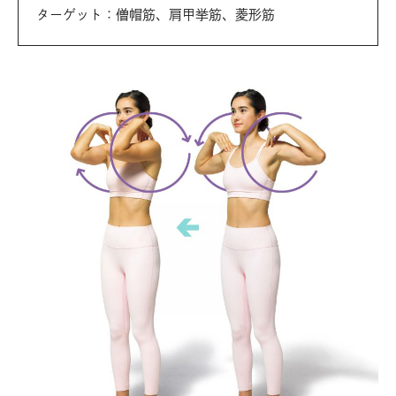
ターゲット：僧帽筋、肩甲挙筋、菱形筋