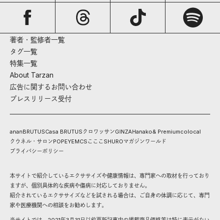
著者・監修者一覧
タグ一覧
特集一覧
About Tarzan
広告に関するお問い合わせ
プレスリリース受付
anan
BRUTUS
Casa BRUTUS
クロワッサン
GINZA
Hanako
& Premium
colocal
クウネル・サロン
POPEYE
MCS
こここ
SHURO
マガジンワールド
プライバシーポリシー
本サイトで紹介しているエクササイズや健康情報は、専門家への取材を行っており
ますが、個別具体的な疾病や傷病に対応しておりません。
紹介されているエクササイズなどを試される場合は、ご自身の体調に応じて、専門
家や医療機関への相談をお勧めします。