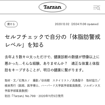
2020.12.02
2024.11.06
痩せる
（
Updated）
セルフチェックで自分の「体脂肪警戒
レベル」を知る
去年より数キロ太っただけで、健康診断の数値が想像以上に
悪かった…そんな経験、ありませんか？ 適正な体重と体脂
肪をキープすることが、明日の健康に繫がります。
取材・文／石飛カノ 撮影／谷尚樹 スタイリスト／高島聖子 取材協力／
根来秀行（医師、医学博士、ハーバード大学医学部客員教授、ソルボンヌ大
学医学部客員教授）
初出『Tarzan』No.799・2020年11月5日発売