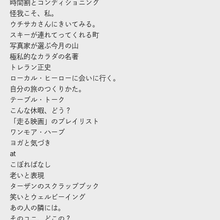
時間割とコンディショニング
怪我こそ、私。
ウチサカさんにきいてみる。
スキーが連れてってくれる町
写真家が選ぶ今月の山
極私的なカラダの名著
トレラン正史
ローカル・ヒーローに会いに行く。
自分の旅のつくりかた。
テーブル・トーク
こんな休暇、どう？
「走る映画」のプレイリスト
ワンモア・ハーブ
ヨガと気づき
at
こぼればなし
老いと表現
ターザンのスクラップブック
笑いとウェルビーイング
あの人の隣には。
そのユニ、どこの？