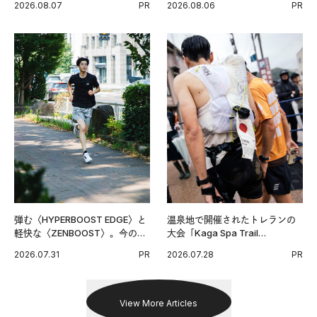
2026.08.07
PR
2026.08.06
PR
グ習慣。
弾む〈HYPERBOOST EDGE〉と
温泉地で開催されたトレランの
軽快な〈ZENBOOST〉。今の時
大会「Kaga Spa Trail
代に寄り添うアディダスが打ち
Endurance 100 by UTMB」。本
2026.07.31
PR
2026.07.28
PR
出した新機軸。
戦を夢見るランナーたちの奮闘
を追った。
View More Articles