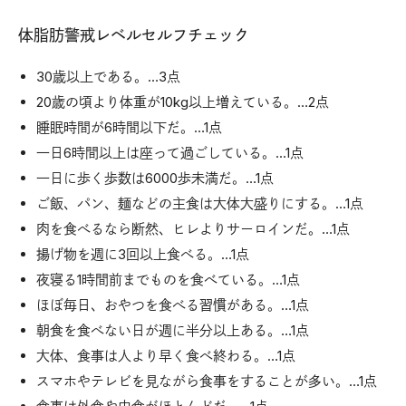
体脂肪警戒レベルセルフチェック
30歳以上である。…3点
20歳の頃より体重が10kg以上増えている。…2点
睡眠時間が6時間以下だ。…1点
一日6時間以上は座って過ごしている。…1点
一日に歩く歩数は6000歩未満だ。…1点
ご飯、パン、麺などの主食は大体大盛りにする。…1点
肉を食べるなら断然、ヒレよりサーロインだ。…1点
揚げ物を週に3回以上食べる。…1点
夜寝る1時間前までものを食べている。…1点
ほぼ毎日、おやつを食べる習慣がある。…1点
朝食を食べない日が週に半分以上ある。…1点
大体、食事は人より早く食べ終わる。…1点
スマホやテレビを見ながら食事をすることが多い。…1点