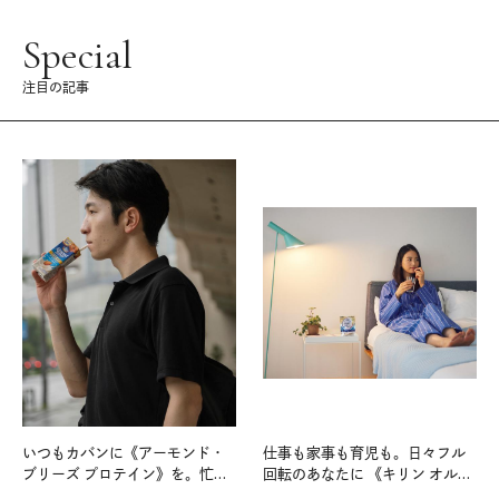
Special
注目の記事
いつもカバンに《アーモンド・
仕事も家事も育児も。日々フル
ブリーズ プロテイン》を。忙し
回転のあなたに 《キリン オルニ
い毎日の簡単コンディショニン
チンPRO》という新習慣。