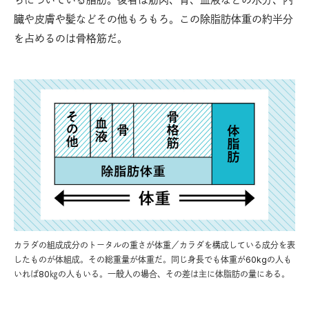
臓や皮膚や髪などその他もろもろ。この除脂肪体重の約半分
を占めるのは骨格筋だ。
カラダの組成成分のトータルの重さが体重／カラダを構成している成分を表
したものが体組成。その総重量が体重だ。同じ身長でも体重が60kgの人も
いれば80㎏の人もいる。一般人の場合、その差は主に体脂肪の量にある。