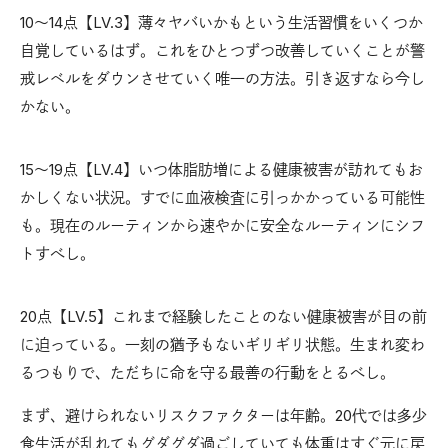
10〜14点【LV.3】薄々ヤバいかもという生活習慣をいくつか
自覚しているはず。これをひとつずつ改善していくことが警
戒レベルをダウンさせていく唯一の方法。引き返すなら今し
かない。
15〜19点【LV.4】いつ体脂肪増による健康被害が訪れてもお
かしくない状況。すでに血液検査に引っかかっている可能性
も。現在のルーティンから速やかに安全なルーティンにシフ
トすべし。
20点【LV.5】これまで経験したことのない健康被害が目の前
に迫っている。一刻の猶予もないギリギリ状態。生まれ変わ
るつもりで、ただちに命を守る最善の行動をとるべし。
まず、避けられないリスクファクターは年齢。20代では多少
食生活が乱れてもグダグダ過ごしていても体重はすぐ元に戻