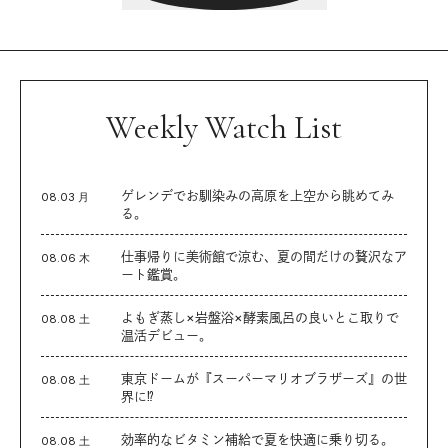
Weekly Watch List
ゲレンデでお馴染みの高原を上空から眺めてみ
08.03 月
る。
仕事帰りに美術館で涼む、夏の間だけの贅沢なア
08.06 木
ート鑑賞。
よもぎ蒸し×岩盤浴×酵素風呂の良いとこ取りで
08.08 土
温活デビュー。
東京ドームが『スーパーマリオブラザーズ』の世
08.08 土
界に⁉︎
効率的なビタミン補給で夏を快適に乗り切る。
08.08 土