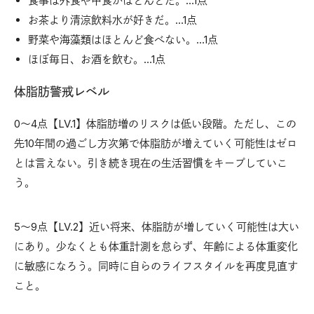
食事は外食や中食がほとんどだ。…1点
お茶より清涼飲料水が好きだ。…1点
野菜や海藻類はほとんど食べない。…1点
ほぼ毎日、お酒を飲む。…1点
体脂肪警戒レベル
0〜4点【LV.1】体脂肪増のリスクは低い段階。ただし、この
先10年間の過ごし方次第で体脂肪が増えていく可能性はゼロ
とは言えない。引き続き現在の生活習慣をキープしていこ
う。
5〜9点【LV.2】近い将来、体脂肪が増していく可能性は大い
にあり。少なくとも体重計測を怠らず、年齢による体重変化
に敏感になろう。同時に自らのライフスタイルを再度見直す
こと。