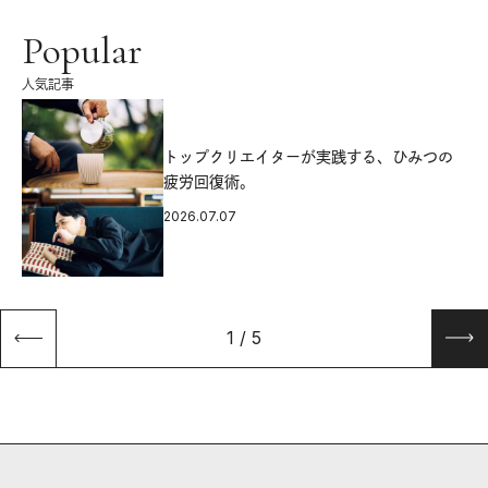
Popular
人気記事
源
トップクリエイターが実践する、ひみつの
疲労回復術。
2026.07.07
1
/
5