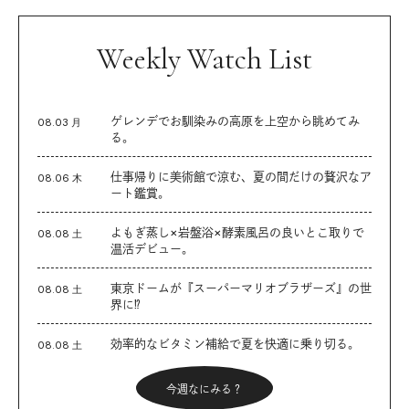
Weekly Watch List
ゲレンデでお馴染みの高原を上空から眺めてみ
08.03 月
る。
仕事帰りに美術館で涼む、夏の間だけの贅沢なア
08.06 木
ート鑑賞。
よもぎ蒸し×岩盤浴×酵素風呂の良いとこ取りで
08.08 土
温活デビュー。
東京ドームが『スーパーマリオブラザーズ』の世
08.08 土
界に⁉︎
効率的なビタミン補給で夏を快適に乗り切る。
08.08 土
今週なにみる？