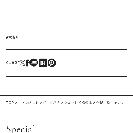
#
太もも
SHARE
TOP
「うつ伏せレッグエクステンション」で脚の太さを整える｜キレイ
をつくる自宅トレ vol.50
Special