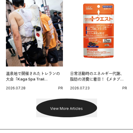
温泉地で開催されたトレランの
日常活動時のエネルギー代謝、
大会「Kaga Spa Trail
脂肪の消費に着目！《メタプラ
Endurance 100 by UTMB」。本
ス ウエスト》で始める体メンテ
2026.07.28
PR
2026.07.23
PR
戦を夢見るランナーたちの奮闘
習慣。
を追った。
View More Articles