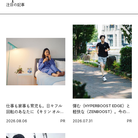
注目の記事
仕事も家事も育児も。日々フル
弾む〈HYPERBOOST EDGE〉と
回転のあなたに 《キリン オルニ
軽快な〈ZENBOOST〉。今の時
チンPRO》という新習慣。
代に寄り添うアディダスが打ち
2026.08.06
PR
2026.07.31
PR
出した新機軸。