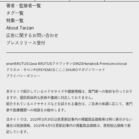
著者・監修者一覧
タグ一覧
特集一覧
About Tarzan
広告に関するお問い合わせ
プレスリリース受付
anan
BRUTUS
Casa BRUTUS
クロワッサン
GINZA
Hanako
& Premium
colocal
クウネル・サロン
POPEYE
MCS
こここ
SHURO
マガジンワールド
プライバシーポリシー
本サイトで紹介しているエクササイズや健康情報は、専門家への取材を行っており
ますが、個別具体的な疾病や傷病に対応しておりません。
紹介されているエクササイズなどを試される場合は、ご自身の体調に応じて、専門
家や医療機関への相談をお勧めします。
当サイトでは、2021年3月31日以前更新記事内の掲載商品価格等は特に表示がない
場合は税抜価格、2021年4月1日更新記事内の掲載商品価格は、原則税込価格で表
記しています。