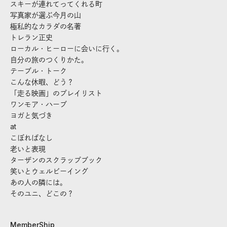
スキーが連れてってくれる町
写真家が選ぶ今月の山
極私的なカラダの名著
トレラン正史
ローカル・ヒーローに会いに行く。
自分の旅のつくりかた。
テーブル・トーク
こんな休暇、どう？
「走る映画」のプレイリスト
ワンモア・ハーブ
ヨガと気づき
at
こぼればなし
老いと表現
ターザンのスクラップブック
笑いとウェルビーイング
あの人の隣には。
そのユニ、どこの？
MemberShip